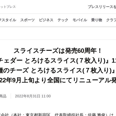
プレスリリース
アットプレス
フスタイル
スポーツ
ビジネス
テック
モバイル
乗り物
クラ
スライスチーズは発売60周年！
チェダー とろけるスライス(７枚入り)』11
種のチーズ とろけるスライス(７枚入り)』1
022年9月上旬より全国にてリニューアル
商品
2022年8月31日 11:00
社（本社：東京都新宿区、代表取締役社長：佐藤 雅俊）は、2