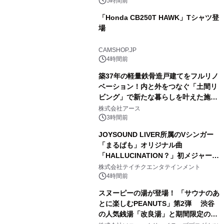
スの2施設で
5時間前
「Honda CB250T HAWK」Tシャツ登
場
2
CAMSHOP.JP
4時間前
築37年の軽量鉄骨造戸建てをフルリノ
ベーション！内と外をつなぐ「土間リ
ビング」で新たな暮らしを叶えた施工
3
事例を株式会社アースが公開
株式会社アース
3時間前
JOYSOUND LIVER所属のVシンガー
「まるぱも」オリジナル曲
「HALLUCINATION？」初メジャー配
4
信リリース決定！
株式会社テイチクエンタテインメント
4時間前
スヌーピーの湯が登場！ 「サウナのあ
とに楽しむPEANUTS」第2弾 渋谷
の人気銭湯「改良湯」と期間限定のコ
5