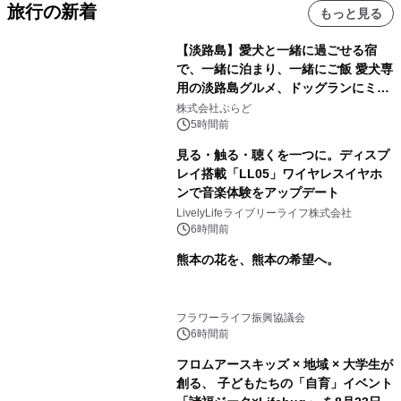
旅行の新着
もっと見る
【淡路島】愛犬と一緒に過ごせる宿
で、一緒に泊まり、一緒にご飯 愛犬専
用の淡路島グルメ、ドッグランにミニ
プール グランピングとトレーラーハウ
株式会社ぷらど
スの2施設で
5時間前
見る・触る・聴くを一つに。ディスプ
レイ搭載「LL05」ワイヤレスイヤホ
ンで音楽体験をアップデート
LivelyLifeライブリーライフ株式会社
6時間前
熊本の花を、熊本の希望へ。
フラワーライフ振興協議会
6時間前
フロムアースキッズ × 地域 × 大学生が
創る、 子どもたちの「自育」イベント