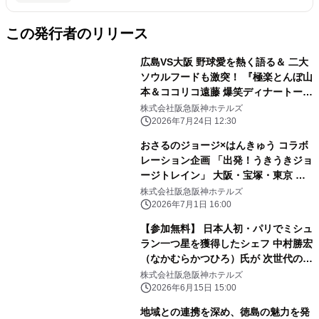
この発行者のリリース
広島VS大阪 野球愛を熱く語る＆ 二大
ソウルフードも激突！ 『極楽とんぼ山
本＆ココリコ遠藤 爆笑ディナートーク
ショー』開催 開催日：2026年9月22日
株式会社阪急阪神ホテルズ
（火・祝）／ 7月25日（土）チケット
2026年7月24日 12:30
販売開始
おさるのジョージ×はんきゅう コラボ
レーション企画 「出発！うきうきジョ
ージトレイン」 大阪・宝塚・東京 新
橋のホテルで 「おさるのジョージ×阪
株式会社阪急阪神ホテルズ
急電車」コラボフードを 販売します
2026年7月1日 16:00
【参加無料】 日本人初・パリでミシュ
ラン一つ星を獲得したシェフ 中村勝宏
（なかむらかつひろ）氏が 次世代の料
理人へ伝える開業25周年記念講演会
株式会社阪急阪神ホテルズ
「食品ロス削減 私たちの責務」を開催
2026年6月15日 15:00
地域との連携を深め、徳島の魅力を発