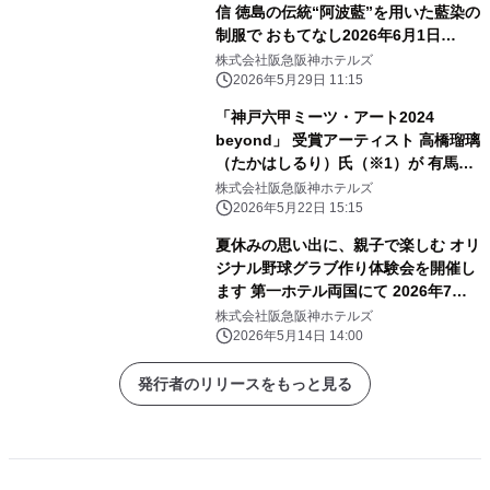
信 徳島の伝統“阿波藍”を用いた藍染の
制服で おもてなし2026年6月1日
（月）から 夏季限定で着用開始
株式会社阪急阪神ホテルズ
2026年5月29日 11:15
「神戸六甲ミーツ・アート2024
beyond」 受賞アーティスト 高橋瑠璃
（たかはしるり）氏（※1）が 有馬温
泉の石で五右衛門風呂釜に石彫刻！
株式会社阪急阪神ホテルズ
“浸かれる現代アート”が 「有馬温泉
2026年5月22日 15:15
太閤の湯」露天ゾーンに登場
夏休みの思い出に、親子で楽しむ オリ
ジナル野球グラブ作り体験会を開催し
ます 第一ホテル両国にて 2026年7月
29日（水）
株式会社阪急阪神ホテルズ
2026年5月14日 14:00
発行者のリリースをもっと見る