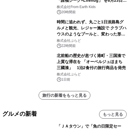
「諸福ジーク×Lifehug」 を8月23日
(日)開催
株式会社From Earth Kids
20時間前
時間に追われず、丸ごと1日淡路島グ
ルメと観光、レジャー施設で クラブハ
ウスのようなプールと、変わった形の
サウナも 「THE BOXY AWAJI」のお
株式会社ぷらど
得な素泊まり連泊プランで
22時間前
北前船の歴史が息づく港町・三国湊で
上質な滞在を 「オーベルジュほまち
三國湊」 1泊2食付の旅行商品を発売
株式会社ぷらど
1日前
旅行の新着をもっと見る
グルメの新着
もっと見る
「ＪＡタウン」で「魚の日限定セー