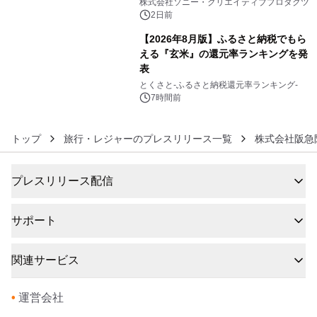
ラボレーション サウナイキタイコラ
株式会社ソニー・クリエイティブプロダクツ
ボグッズも発売決定！
2日前
【2026年8月版】ふるさと納税でもら
える『玄米』の還元率ランキングを発
表
6
とくさと-ふるさと納税還元率ランキング-
7時間前
トップ
旅行・レジャーのプレスリリース一覧
株式会社阪急
プレスリリース配信
サポート
関連サービス
•
運営会社