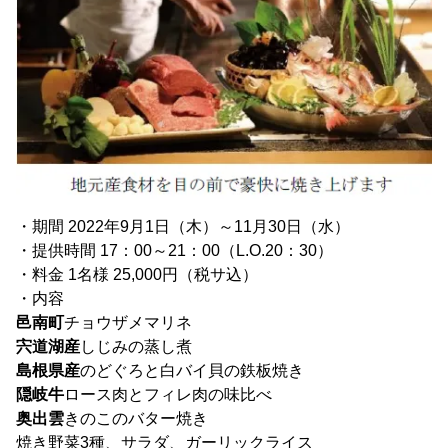
・期間 2022年9月1日（木）～11月30日（水）
・提供時間 17：00～21：00（L.O.20：30）
・料金 1名様 25,000円（税サ込）
・内容
邑南町
チョウザメマリネ
宍道湖産
しじみの蒸し煮
島根県産
のどぐろと白バイ貝の鉄板焼き
隠岐牛
ロース肉とフィレ肉の味比べ
奥出雲
きのこのバター焼き
焼き野菜3種、サラダ、ガーリックライス