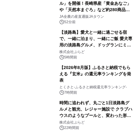
ル」を開催！長崎県産「黄金あなご」
や「天然本まぐろ」など約280商品を
販売！～毎月１０日の定例企画～
JA全農の産直通販JAタウン
52分前
【淡路島】愛犬と一緒に過ごせる宿
で、一緒に泊まり、一緒にご飯 愛犬専
用の淡路島グルメ、ドッグランにミニ
プール グランピングとトレーラーハウ
株式会社ぷらど
スの2施設で
5時間前
【2026年8月版】ふるさと納税でもら
える『玄米』の還元率ランキングを発
表
とくさと-ふるさと納税還元率ランキング-
7時間前
時間に追われず、丸ごと1日淡路島グ
ルメと観光、レジャー施設で クラブハ
ウスのようなプールと、変わった形の
サウナも 「THE BOXY AWAJI」のお
株式会社ぷらど
得な素泊まり連泊プランで
22時間前