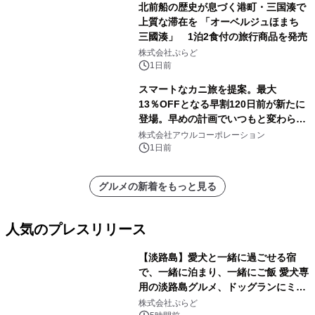
北前船の歴史が息づく港町・三国湊で
上質な滞在を 「オーベルジュほまち
三國湊」 1泊2食付の旅行商品を発売
株式会社ぷらど
1日前
スマートなカニ旅を提案。最大
13％OFFとなる早割120日前が新たに
登場。早めの計画でいつもと変わらぬ
大人の冬旅を。ー夕日ヶ浦温泉「佳松
株式会社アウルコーポレーション
苑 別邸ふうか」ー
1日前
グルメの新着をもっと見る
人気のプレスリリース
【淡路島】愛犬と一緒に過ごせる宿
で、一緒に泊まり、一緒にご飯 愛犬専
用の淡路島グルメ、ドッグランにミニ
1
プール グランピングとトレーラーハウ
株式会社ぷらど