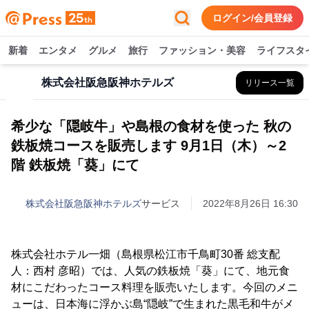
ログイン/会員登録
新着
エンタメ
グルメ
旅行
ファッション・美容
ライフスタ
株式会社阪急阪神ホテルズ
リリース一覧
希少な「隠岐牛」や島根の食材を使った 秋の
鉄板焼コースを販売します 9月1日（木）～2
階 鉄板焼「葵」にて
株式会社阪急阪神ホテルズ
サービス
2022年8月26日 16:30
株式会社ホテル一畑（島根県松江市千鳥町30番 総支配
人：西村 彦昭）では、人気の鉄板焼「葵」にて、地元食
材にこだわったコース料理を販売いたします。今回のメニ
ューは、日本海に浮かぶ島“隠岐”で生まれた黒毛和牛がメ