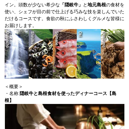
イン。頭数が少ない希少な
「隠岐牛」
と
地元島根
の食材を
使い、シェフが目の前で仕上げる巧みな技を楽しんでいた
だけるコースです。食欲の秋にふさわしくグルメな皆様に
お届けします。
＜概要＞
・名称
隠岐牛と島根食材を使ったディナーコース【島
根】