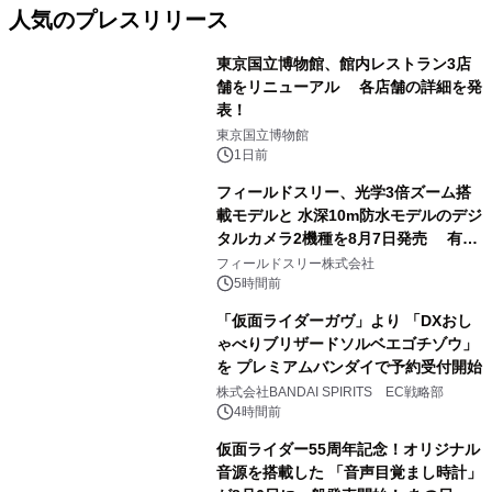
人気のプレスリリース
東京国立博物館、館内レストラン3店
舗をリニューアル 各店舗の詳細を発
表！
1
東京国立博物館
1日前
フィールドスリー、光学3倍ズーム搭
載モデルと 水深10m防水モデルのデジ
タルカメラ2機種を8月7日発売 有効
2
約1300万画素、用途別に選べるコンデ
フィールドスリー株式会社
ジ新登場
5時間前
「仮面ライダーガヴ」より 「DXおし
ゃべりブリザードソルベエゴチゾウ」
を プレミアムバンダイで予約受付開始
3
株式会社BANDAI SPIRITS EC戦略部
4時間前
仮面ライダー55周年記念！オリジナル
音源を搭載した 「音声目覚まし時計」