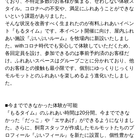
ており、不特定多数のお客様が集まる、せわしない体験ス
タイル。コロナへの不安や、満足にふれあうことができな
いという課題がありました。
そんな状況を改善すべく生まれたのが有料ふれあいイベン
ト『もるタイム』です。本イベント開催に向け、屋内ふれ
あい施設『ぷいぷいルーム』を牧場内に新設いたしまし
た。withコロナ時代でも安心して体験していただくため、
各回定員を設け、参加できるのは事前予約済のお客様だ
け。ふれあいスペースはグループごとに分かれており、他
のお客様との接触も最小限です。個別にゆっくりじっくり
モルモットとのふれあいを楽しめるよう進化いたしまし
た。
■今までできなかった体験が可能
『もるタイム』のふれあい時間は20分間。今までできな
かった「だっこ」や「エサあげ」ができるようになりまし
た。さらに、飼育スタッフが作成したモルモットたちのプ
ロフィール『ぷいフィール』を新たに設置し、個性豊かな