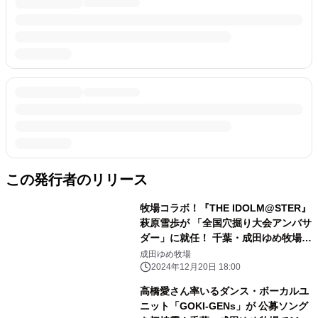
この発行者のリリース
牧場コラボ！『THE IDOLM@STER』
萩原雪歩が 「全国穴掘り大会アンバサ
ダー」に就任！ 千葉・成田ゆめ牧場で
12月24日～イベント開催！
成田ゆめ牧場
2024年12月20日 18:00
高橋愛さん率いるダンス・ボーカルユ
ニット「GOKI-GENs」が 公募ソング