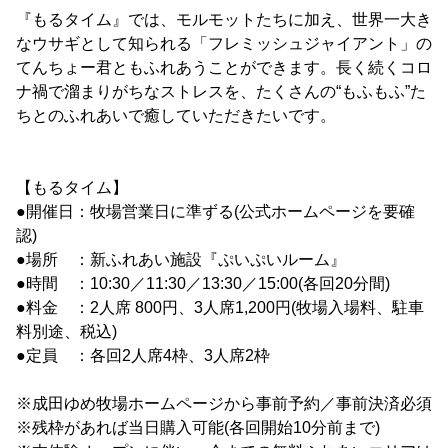
『もるタイム』では、モルモットたちに加え、世界一大き
なウサギとして知られる「フレミッシュジャイアント」の
てんちょー君ともふれあうことができます。長く続くコロ
ナ禍で溜まりがちなストレスを、たくさんの“もふもふ”た
ちとのふれあいで癒していただきたいです。
【もるタイム】
●開催日：牧場営業日に準ずる(公式ホームページを要確
認)
●場所 ：新ふれあい施設『ぷいぷいルーム』
●時間 ：10:30／11:30／13:30／15:00(各回20分間)
●料金 ：2人席 800円、3人席1,200円(牧場入場料、駐車
料別途、税込)
●定員 ：各回2人席4枠、3人席2枠
※成田ゆめ牧場ホームページから事前予約／事前決済必須
※残枠があれば当日購入可能(各回開始10分前まで)