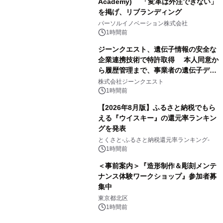
Academy) 「変革は外注できない」
を掲げ、リブランディング
パーソルイノベーション株式会社
1時間前
ジーンクエスト、遺伝子情報の安全な
企業連携技術で特許取得 本人同意か
ら履歴管理まで、事業者の遺伝子デー
タ活用を支援
株式会社ジーンクエスト
1時間前
【2026年8月版】ふるさと納税でもら
える『ウイスキー』の還元率ランキン
グを発表
とくさと-ふるさと納税還元率ランキング-
1時間前
＜事前案内＞『造形制作＆彫刻メンテ
ナンス体験ワークショップ』参加者募
集中
東京都北区
1時間前