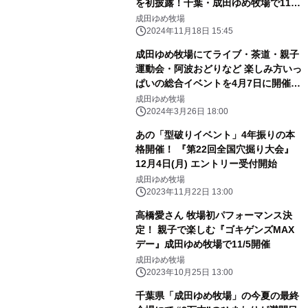
を初披露！千葉・成田ゆめ牧場で11月
24日開催 『秋のゴキゲンズわくわ
成田ゆめ牧場
くデー』
2024年11月18日 15:45
成田ゆめ牧場にてライブ・茶道・親子
運動会・阿波おどりなど 楽しみ方いっ
ぱいの総合イベントを4月7日に開催
『春のゴキゲンズわくわくデー』 ～高
成田ゆめ牧場
橋愛さん率いる“GOKI-GENs”の牧場
2024年3月26日 18:00
パフォーマンスも！～
あの「型破りイベント」4年振りの本
格開催！ 『第22回全国穴掘り大会』
12月4日(月) エントリー受付開始
成田ゆめ牧場
2023年11月22日 13:00
高橋愛さん 牧場初パフォーマンス決
定！ 親子で楽しむ『ゴキゲンズMAX
デー』成田ゆめ牧場で11/5開催
成田ゆめ牧場
2023年10月25日 13:00
千葉県「成田ゆめ牧場」の今夏の最終