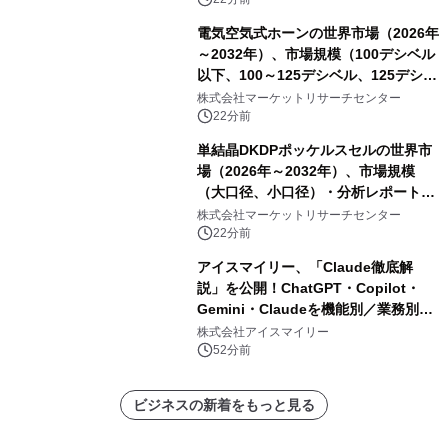
カー検査、多項目バイオマーカー検
電気空気式ホーンの世界市場（2026年
査）・分析レポートを発表
～2032年）、市場規模（100デシベル
以下、100～125デシベル、125デシベ
ル以上）・分析レポートを発表
株式会社マーケットリサーチセンター
22分前
単結晶DKDPポッケルスセルの世界市
場（2026年～2032年）、市場規模
（大口径、小口径）・分析レポートを
発表
株式会社マーケットリサーチセンター
22分前
アイスマイリー、「Claude徹底解
説」を公開！ChatGPT・Copilot・
Gemini・Claudeを機能別／業務別に
比較―自社に合う生成AIの選び方がわ
株式会社アイスマイリー
かる実践ガイド
52分前
ビジネスの新着をもっと見る