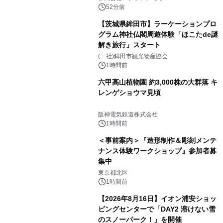
52分前
【茨城県鉾田市】ラーケーションプロ
グラム神社仏閣周遊体験「ほこたde謎
解き旅行」スタート
(一社)鉾田市観光物産協会
1時間前
六甲高山植物園 約3,000株の大群落 キ
レンゲショウマ見頃
阪神電気鉄道株式会社
1時間前
＜事前案内＞『造形制作＆彫刻メンテ
ナンス体験ワークショップ』参加者募
集中
東京都北区
1時間前
【2026年8月16日】イオン浦安ショッ
ピングセンターで「DAY2 溶けない雪
のスノーパーク！」を開催