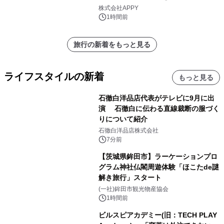
株式会社APPY
1時間前
旅行の新着をもっと見る
ライフスタイルの新着
もっと見る
石徹白洋品店代表がテレビに9月に出
演 石徹白に伝わる直線裁断の服づく
りについて紹介
石徹白洋品店株式会社
7分前
【茨城県鉾田市】ラーケーションプロ
グラム神社仏閣周遊体験「ほこたde謎
解き旅行」スタート
(一社)鉾田市観光物産協会
1時間前
ビルスピアカデミー(旧：TECH PLAY