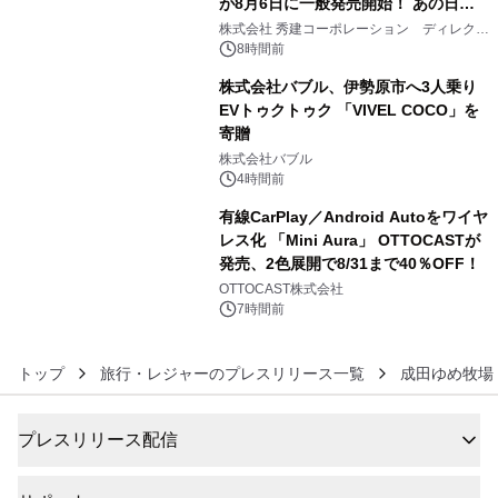
が8月6日に一般発売開始！ あの日の
4
大興奮が今甦る
株式会社 秀建コーポレーション ディレクト
アートギャラリー
8時間前
株式会社バブル、伊勢原市へ3人乗り
EVトゥクトゥク 「VIVEL COCO」を
寄贈
5
株式会社バブル
4時間前
有線CarPlay／Android Autoをワイヤ
レス化 「Mini Aura」 OTTOCASTが
発売、2色展開で8/31まで40％OFF！
6
OTTOCAST株式会社
7時間前
トップ
旅行・レジャーのプレスリリース一覧
成田ゆめ牧場
プレスリリース配信