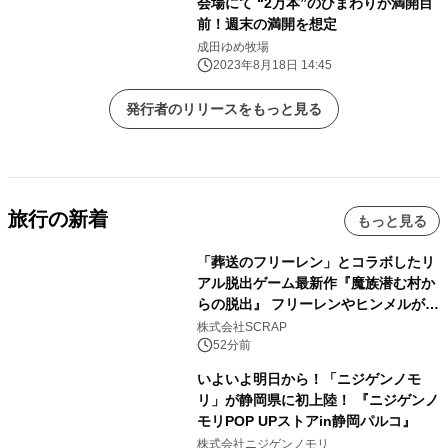
会場にて “2万本”のひまわりが満開目
前！週末の満開を想定
成田ゆめ牧場
2023年8月18日 14:45
発行者のリリースをもっと見る
旅行の新着
もっと見る
「葬送のフリーレン」とコラボしたリ
アル脱出ゲーム最新作『魔族潜む村か
らの脱出』 フリーレンやヒンメルが武
器を手に魔族を見据える描き下ろしメ
株式会社SCRAP
インビジュアル公開
52分前
いよいよ明日から！「ニジゲンノモ
リ」が静岡県に初上陸！ 『ニジゲンノ
モリPOP UPストアin静岡パルコ』
株式会社ニジゲンノモリ