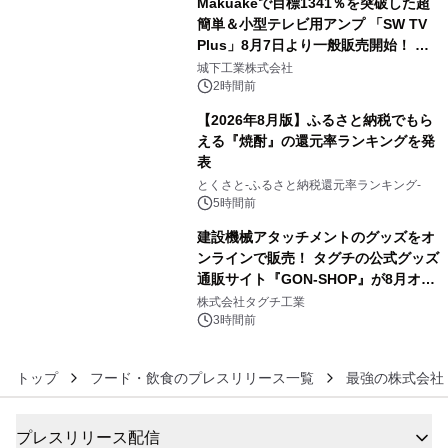
Makuakeで目標1341％を突破した超
簡単＆小型テレビ用アンプ 「SW TV
Plus」8月7日より一般販売開始！ ケ
4
ーブル1本つなぐだけ、テレビの音が
城下工業株式会社
ぐっと豊かに
2時間前
【2026年8月版】ふるさと納税でもら
える『焼酎』の還元率ランキングを発
表
5
とくさと-ふるさと納税還元率ランキング-
5時間前
建設機械アタッチメントのグッズをオ
ンラインで販売！ タグチの公式グッズ
通販サイト『GON-SHOP』が8月オー
6
プン
株式会社タグチ工業
3時間前
トップ
フード・飲食のプレスリリース一覧
最強の株式会社
プレスリリース配信