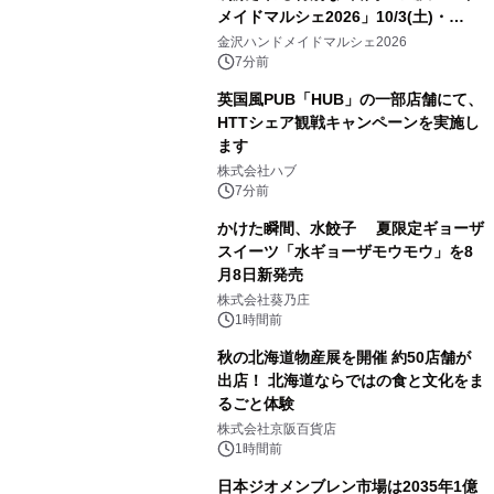
メイドマルシェ2026」10/3(土)・
10/4(日)開催
金沢ハンドメイドマルシェ2026
7分前
英国風PUB「HUB」の一部店舗にて、
HTTシェア観戦キャンペーンを実施し
ます
株式会社ハブ
7分前
かけた瞬間、水餃子 夏限定ギョーザ
スイーツ「水ギョーザモウモウ」を8
月8日新発売
株式会社葵乃庄
1時間前
秋の北海道物産展を開催 約50店舗が
出店！ 北海道ならではの食と文化をま
るごと体験
株式会社京阪百貨店
1時間前
日本ジオメンブレン市場は2035年1億