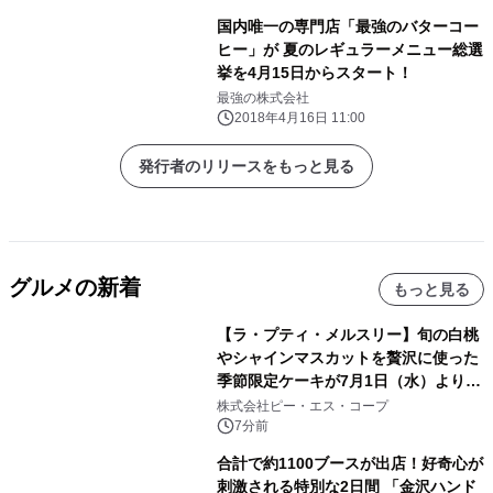
国内唯一の専門店「最強のバターコー
ヒー」が 夏のレギュラーメニュー総選
挙を4月15日からスタート！
最強の株式会社
2018年4月16日 11:00
発行者のリリースをもっと見る
グルメの新着
もっと見る
【ラ・プティ・メルスリー】旬の白桃
やシャインマスカットを贅沢に使った
季節限定ケーキが7月1日（水）より順
次登場！
株式会社ピー・エス・コープ
7分前
合計で約1100ブースが出店！好奇心が
刺激される特別な2日間 「金沢ハンド