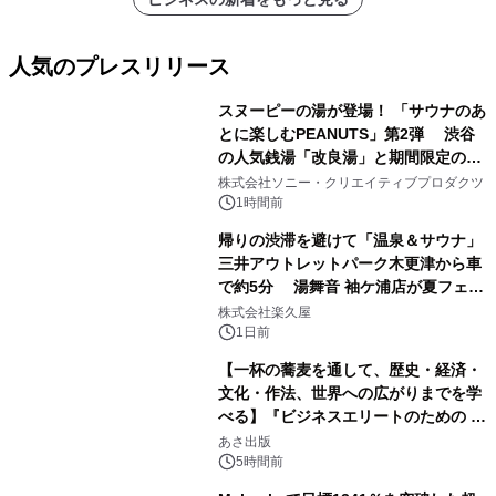
人気のプレスリリース
スヌーピーの湯が登場！ 「サウナのあ
とに楽しむPEANUTS」第2弾 渋谷
の人気銭湯「改良湯」と期間限定のコ
1
ラボレーション サウナイキタイコラ
株式会社ソニー・クリエイティブプロダクツ
ボグッズも発売決定！
1時間前
帰りの渋滞を避けて「温泉＆サウナ」
三井アウトレットパーク木更津から車
で約5分 湯舞音 袖ケ浦店が夏フェア
2
メニューを提供
株式会社楽久屋
1日前
【一杯の蕎麦を通して、歴史・経済・
文化・作法、世界への広がりまでを学
べる】『ビジネスエリートのための 教
3
養としての蕎麦』2026年8月25日
あさ出版
（火）発売
5時間前