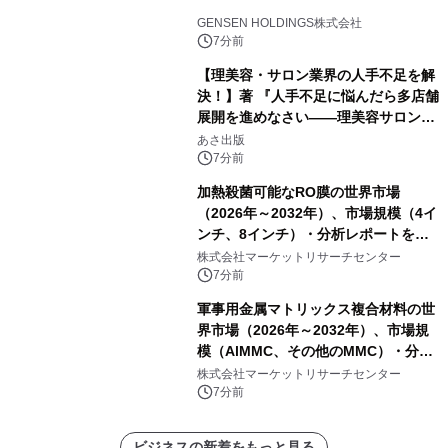
GENSEN HOLDINGS株式会社
7分前
【理美容・サロン業界の人手不足を解
決！】著 『人手不足に悩んだら多店舗
展開を進めなさい――理美容サロン
「多店舗展開」の教科書』2026年8月
あさ出版
24日（月）発売
7分前
加熱殺菌可能なRO膜の世界市場
（2026年～2032年）、市場規模（4イ
ンチ、8インチ）・分析レポートを発
表
株式会社マーケットリサーチセンター
7分前
軍事用金属マトリックス複合材料の世
界市場（2026年～2032年）、市場規
模（AlMMC、その他のMMC）・分析
レポートを発表
株式会社マーケットリサーチセンター
7分前
ビジネスの新着をもっと見る