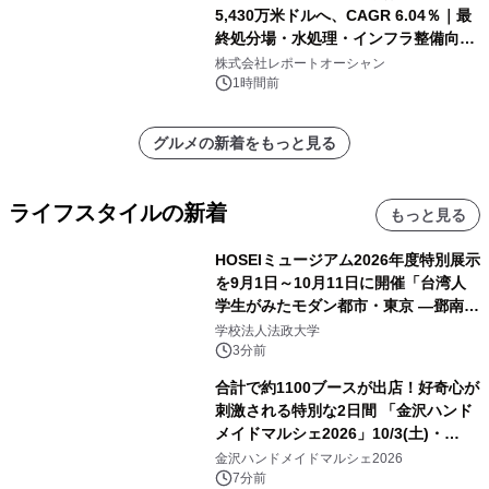
5,430万米ドルへ、CAGR 6.04％｜最
終処分場・水処理・インフラ整備向け
需要拡大
株式会社レポートオーシャン
1時間前
グルメの新着をもっと見る
ライフスタイルの新着
もっと見る
HOSEIミュージアム2026年度特別展示
を9月1日～10月11日に開催「台湾人
学生がみたモダン都市・東京 ―鄧南光
と法政大学の1930年代―」
学校法人法政大学
3分前
合計で約1100ブースが出店！好奇心が
刺激される特別な2日間 「金沢ハンド
メイドマルシェ2026」10/3(土)・
10/4(日)開催
金沢ハンドメイドマルシェ2026
7分前