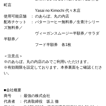
町店
Yasai no Kimochi 代々木店
使用可能店舗 ： のあらぼ。丸の内店
配布チケット ： バターコーヒー無料券／生青汁シリー
ズ無料券／
ヴィーガンスムージー半額券／サラダ
半額券／
フード半額券 各1枚
＜注意点＞
※のあらぼ。丸の内店のみでご利用いただけます。
※有効期限を設定しております。本券裏面をご確認くださ
い。
■会社概要
商号 ： 最強の株式会社
代表者 ： 代表取締役 坂上 徹