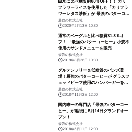
白米に比べ糖質約80％OFF！！ カリ
フラワーライスを使用した「カリフラ
ワーレタス炒飯」が 最強のバターコー
ヒー池袋店に登場！
最強の株式会社
2020年2月13日 10:30
通常のベーグルと比べ糖質81.3％オ
フ！ 「最強のバターコーヒー」小麦不
使用のサンドメニューを販売
最強の株式会社
2019年8月26日 10:30
グルテンフリー＆低糖質のバンズ登
場！最強のバターコーヒーが グラスフ
ェッドビーフ使用のハンバーガーを
11/5に限定販売
最強の株式会社
2018年11月2日 12:00
国内唯一の専門店「最強のバターコー
ヒー」が池袋に 5月14日グランドオー
プン！
最強の株式会社
2018年5月11日 12:00