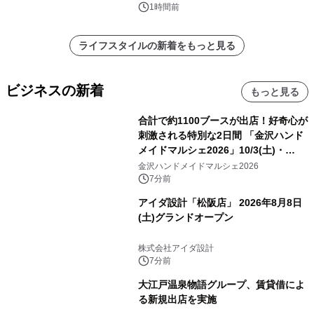
9/12(土)に開催
1時間前
ライフスタイルの新着をもっと見る
ビジネスの新着
もっと見る
合計で約1100ブースが出店！好奇心が
刺激される特別な2日間 「金沢ハンド
メイドマルシェ2026」10/3(土)・
10/4(日)開催
金沢ハンドメイドマルシェ2026
7分前
アイダ設計「松阪店」 2026年8月8日
(土)グランドオープン
株式会社アイダ設計
7分前
大江戸温泉物語グループ、賃貸借によ
る新規出店を実施