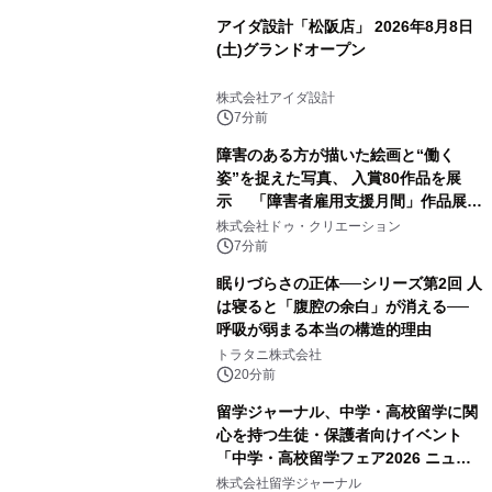
アイダ設計「松阪店」 2026年8月8日
(土)グランドオープン
株式会社アイダ設計
7分前
障害のある方が描いた絵画と“働く
姿”を捉えた写真、 入賞80作品を展
示 「障害者雇用支援月間」作品展示
会を 東京・愛知で開催
株式会社ドゥ・クリエーション
7分前
眠りづらさの正体──シリーズ第2回 人
は寝ると「腹腔の余白」が消える──
呼吸が弱まる本当の構造的理由
トラタニ株式会社
20分前
留学ジャーナル、中学・高校留学に関
心を持つ生徒・保護者向けイベント
「中学・高校留学フェア2026 ニュー
ジーランド＆オーストラリア」を
株式会社留学ジャーナル