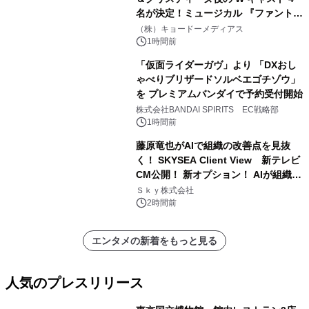
名が決定！ミュージカル 『ファント
ム』
（株）キョードーメディアス
1時間前
「仮面ライダーガヴ」より 「DXおし
ゃべりブリザードソルベエゴチゾウ」
を プレミアムバンダイで予約受付開始
株式会社BANDAI SPIRITS EC戦略部
1時間前
藤原竜也がAIで組織の改善点を見抜
く！ SKYSEA Client View 新テレビ
CM公開！ 新オプション！ AIが組織の
業務実態を分析し労務改善を支援。 藤
Ｓｋｙ株式会社
原竜也メイキング動画公開 「もしAIが
2時間前
自分を分析したら、すぐ休めと言われ
る自信がある」「昨年の夏はカブトム
エンタメの新着をもっと見る
シを捕まえたり、虫と戦ったり…」
人気のプレスリリース