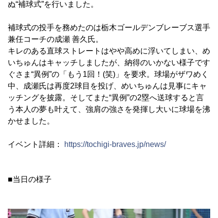
ぬ“補球式”を行いました。
補球式の投手を務めたのは栃木ゴールデンブレーブス選手
兼任コーチの成瀬 善久氏。
キレのある直球ストレートはやや高めに浮いてしまい、め
いちゅんはキャッチしましたが、納得のいかない様子です
ぐさま“異例”の「もう1回！(笑)」を要求。球場がザワめく
中、成瀬氏は再度2球目を投げ、めいちゅんは見事にキャ
ッチングを披露。そしてまた“異例”の2塁へ送球すると言
う本人の夢も叶えて、強肩の強さを発揮し大いに球場を沸
かせました。
イベント詳細：
https://tochigi-braves.jp/news/
■当日の様子