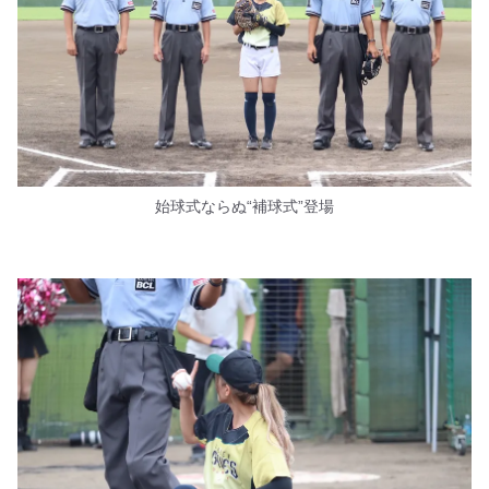
始球式ならぬ“補球式”登場