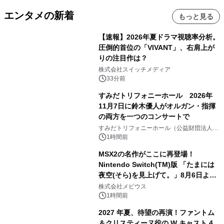
エンタメの新着
もっと見る
【速報】2026年夏ドラマ視聴率分析。
圧倒的首位の「VIVANT」、右肩上が
りの注目作は？
株式会社スイッチメディア
33分前
すみだトリフォニーホール 2026年
11月7日に鈴木優人がオルガン・指揮
の両方を一つのコンサートで
すみだトリフォニーホール（公益財団法人墨
田区文化振興財団）
1時間前
MSX2の名作がここに再登場！
Nintendo Switch(TM)版 「たまには
夜空(そら)を見上げて。」8月6日より
配信開始！
株式会社メビウス
1時間前
2027 年夏、待望の再演！ファントム
＆クリスティーヌ役の W キャスト 4