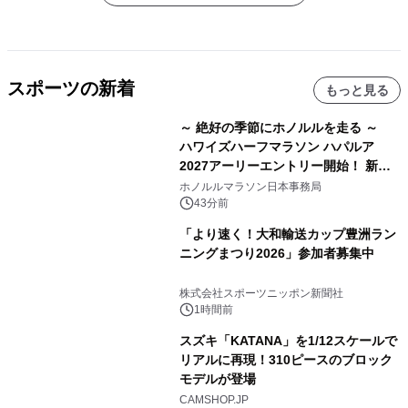
スポーツの新着
もっと見る
～ 絶好の季節にホノルルを走る ～
ハワイズハーフマラソン ハパルア
2027アーリーエントリー開始！ 新カ
テゴリー「ハパルアIKI(イキ)」(約
ホノルルマラソン日本事務局
13.4km)が登場
43分前
「より速く！大和輸送カップ豊洲ラン
ニングまつり2026」参加者募集中
株式会社スポーツニッポン新聞社
1時間前
スズキ「KATANA」を1/12スケールで
リアルに再現！310ピースのブロック
モデルが登場
CAMSHOP.JP