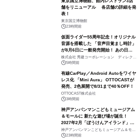
東京国立博物館、館内レストラン3店
舗をリニューアル 各店舗の詳細を発
表！
1
東京国立博物館
23時間前
仮面ライダー55周年記念！オリジナル
音源を搭載した 「音声目覚まし時計」
が8月6日に一般発売開始！ あの日の
2
大興奮が今甦る
株式会社 秀建コーポレーション ディレクト
アートギャラリー
5時間前
有線CarPlay／Android Autoをワイヤ
レス化 「Mini Aura」 OTTOCASTが
発売、2色展開で8/31まで40％OFF！
3
OTTOCAST株式会社
3時間前
神戸アンパンマンこどもミュージアム
＆モールに 新たな遊び場が誕生！
2027年2月「ぼうけんアイランド」が
4
オープン
神戸アンパンマンこどもミュージアム＆モー
ル
23時間前