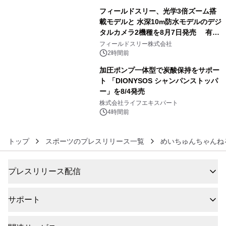
フィールドスリー、光学3倍ズーム搭
載モデルと 水深10m防水モデルのデジ
タルカメラ2機種を8月7日発売 有効
5
約1300万画素、用途別に選べるコンデ
フィールドスリー株式会社
ジ新登場
2時間前
加圧ポンプ一体型で炭酸保持をサポー
ト 「DIONYSOS シャンパンストッパ
ー」を8/4発売
6
株式会社ライフエキスパート
4時間前
トップ
スポーツのプレスリリース一覧
めいちゅんちゃんね
プレスリリース配信
サポート