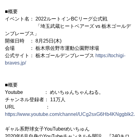
■概要
イベント名： 2022ルートインBCリーグ公式戦
「埼玉武蔵ヒートベアーズ vs 栃木ゴールデ
ンブレーブス」
開催日時 ： 8月25日(木)
会場 ： 栃木県佐野市運動公園野球場
公式サイト： 栃木ゴールデンブレーブス
https://tochigi-
braves.jp/
■概要
Youtube ： めいちゅんちゃんねる。
チャンネル登録者： 11万人
URL ：
https://www.youtube.com/channel/UCg2sxG6Hb4KNggblk2J
ギャル系野球女子YouTuberめいちゅん
2020年6月自身のYouTubeチャンネルを開設。『240キロ