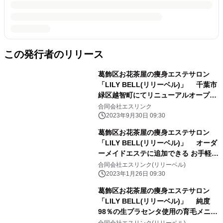
この発行者のリリース
葛飾区お花茶屋の痩身エステサロン
「LILY BELL(リリーベル)」 千葉市
緑区越智町にてリニューアルオープン
10月末日までオープンキャンペーンを
合同会社エスリンク
実施
2023年9月30日 09:30
葛飾区お花茶屋の痩身エステサロン
「LILY BELL(リリーベル)」 オーダ
ーメイドエステに追加できる お手軽フ
ェイシャルメニューを5種に拡大
合同会社エスリンク(リリーベル)
2023年1月26日 09:30
葛飾区お花茶屋の痩身エステサロン
「LILY BELL(リリーベル)」 純度
98％の生プラセンタ使用の育毛メニュ
ーを2023年1月提供開始
合同会社エスリンク(リリーベル)