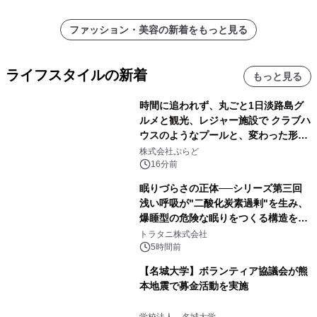
ファッション・美容の新着をもっと見る
ライフスタイルの新着
もっと見る
時間に追われず、丸ごと1日淡路島グ
ルメと観光、レジャー施設で クラブハ
ウスのようなプールと、変わった形の
サウナも 「THE BOXY AWAJI」のお
株式会社ぷらど
得な素泊まり連泊プランで
16分前
眠りづらさの正体──シリーズ第三回
浅い呼吸が"二酸化炭素過剰"を生み、
爆睡型の危険な眠りをつくる構造を解
説
トラタニ株式会社
5時間前
【名城大学】ボランティア協議会が熊
本地震で募金活動を実施
学校法人 名城大学