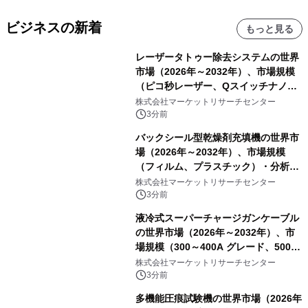
ビジネスの新着
もっと見る
レーザータトゥー除去システムの世界
市場（2026年～2032年）、市場規模
（ピコ秒レーザー、Qスイッチナノ秒
レーザー）・分析レポートを発表
株式会社マーケットリサーチセンター
3分前
バックシール型乾燥剤充填機の世界市
場（2026年～2032年）、市場規模
（フィルム、プラスチック）・分析レ
ポートを発表
株式会社マーケットリサーチセンター
3分前
液冷式スーパーチャージガンケーブル
の世界市場（2026年～2032年）、市
場規模（300～400A グレード、500A
グレード、600～800A グレード、
株式会社マーケットリサーチセンター
1000A グレード）・分析レポートを発
3分前
表
多機能圧痕試験機の世界市場（2026年