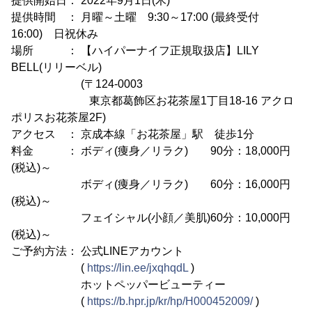
提供開始日： 2022年9月1日(木)
提供時間 ： 月曜～土曜 9:30～17:00 (最終受付
16:00) 日祝休み
場所 ： 【ハイパーナイフ正規取扱店】LILY
BELL(リリーベル)
(〒124-0003
東京都葛飾区お花茶屋1丁目18-16 アクロ
ポリスお花茶屋2F)
アクセス ： 京成本線「お花茶屋」駅 徒歩1分
料金 ： ボディ(痩身／リラク) 90分：18,000円
(税込)～
ボディ(痩身／リラク) 60分：16,000円
(税込)～
フェイシャル(小顔／美肌)60分：10,000円
(税込)～
ご予約方法： 公式LINEアカウント
(
https://lin.ee/jxqhqdL
)
ホットペッパービューティー
(
https://b.hpr.jp/kr/hp/H000452009/
)