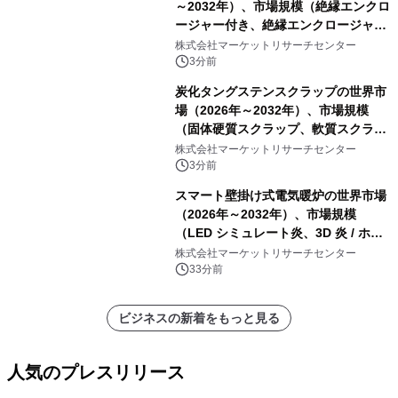
～2032年）、市場規模（絶縁エンクロ
ージャー付き、絶縁エンクロージャー
なし）・分析レポートを発表
株式会社マーケットリサーチセンター
3分前
炭化タングステンスクラップの世界市
場（2026年～2032年）、市場規模
（固体硬質スクラップ、軟質スクラッ
プ、削りくず、研削スラッジ、フィル
株式会社マーケットリサーチセンター
ター媒体、微粉、オーバースプレー、
3分前
混合汚染スクラップ）・分析レポート
スマート壁掛け式電気暖炉の世界市場
を発表
（2026年～2032年）、市場規模
（LED シミュレート炎、3D 炎 / ホロ
グラフィック効果、水ミスト炎）・分
株式会社マーケットリサーチセンター
析レポートを発表
33分前
ビジネスの新着をもっと見る
人気のプレスリリース