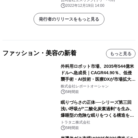
2022年12月19日 14:00
発行者のリリースをもっと見る
ファッション・美容の新着
もっと見る
外科用ロボット市場、2035年544億米
ドルへ急成長｜CAGR44.90％、低侵
襲手術・AI技術・医療DXが市場拡大を
牽引
株式会社レポートオーシャン
5時間前
眠りづらさの正体──シリーズ第三回
浅い呼吸が"二酸化炭素過剰"を生み、
爆睡型の危険な眠りをつくる構造を解
説
トラタニ株式会社
5時間前