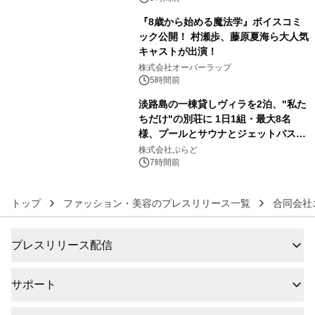
販売開始
『8歳から始める魔法学』ボイスコミ
ック公開！ 村瀬歩、藤原夏海ら大人気
キャストが出演！
5
株式会社オーバーラップ
5時間前
淡路島の一棟貸しヴィラを2泊、"私た
ちだけ"の別荘に 1日1組・最大8名
様、プールとサウナとジェットバス付
6
きで Villa Mon Temps AWAJIの連泊
株式会社ぷらど
素泊りプラン
7時間前
トップ
ファッション・美容のプレスリリース一覧
合同会社
プレスリリース配信
サポート