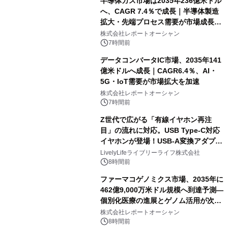
半導体ガス市場は2035年236億米ドル
へ、CAGR 7.4％で成長｜半導体製造
拡大・先端プロセス需要が市場成長を
加速
株式会社レポートオーシャン
7時間前
データコンバータIC市場、2035年141
億米ドルへ成長｜CAGR6.4％、AI・
5G・IoT需要が市場拡大を加速
株式会社レポートオーシャン
7時間前
Z世代で広がる「有線イヤホン再注
目」の流れに対応。USB Type-C対応
イヤホンが登場！USB-A変換アダプタ
ー付きでスマホからパソコンまで幅広
LivelyLifeライブリーライフ株式会社
く活用可能
8時間前
ファーマコゲノミクス市場、2035年に
462億9,000万米ドル規模へ到達予測―
個別化医療の進展とゲノム活用が次世
代ヘルスケア投資を加速
株式会社レポートオーシャン
8時間前