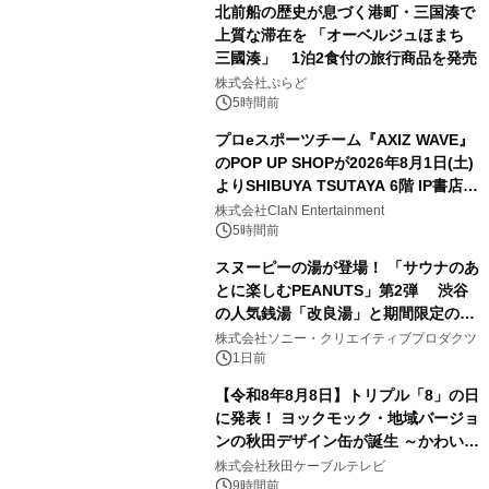
北前船の歴史が息づく港町・三国湊で
上質な滞在を 「オーベルジュほまち
三國湊」 1泊2食付の旅行商品を発売
1
株式会社ぷらど
5時間前
プロeスポーツチーム『AXIZ WAVE』
のPOP UP SHOPが2026年8月1日(土)
よりSHIBUYA TSUTAYA 6階 IP書店で
2
開催決定！！
株式会社ClaN Entertainment
5時間前
スヌーピーの湯が登場！ 「サウナのあ
とに楽しむPEANUTS」第2弾 渋谷
の人気銭湯「改良湯」と期間限定のコ
3
ラボレーション サウナイキタイコラ
株式会社ソニー・クリエイティブプロダクツ
ボグッズも発売決定！
1日前
【令和8年8月8日】トリプル「8」の日
に発表！ ヨックモック・地域バージョ
ンの秋田デザイン缶が誕生 ～かわいい
4
秋田犬の子犬と秋田の四季と名所を巡
株式会社秋田ケーブルテレビ
るパッケージ～ 9月1日(火)秋田県内で
9時間前