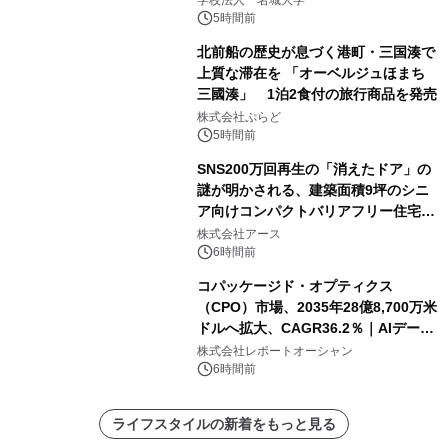
5時間前
北前船の歴史が息づく港町・三国湊で
上質な滞在を 「オーベルジュほまち
三國湊」 1泊2食付の旅行商品を発売
株式会社ぷらど
5時間前
SNS200万回再生の「消えたドア」の
謎が明かされる、建築面積9坪のシニ
ア向けコンパクトバリアフリー住宅が
誕生
株式会社アース
6時間前
コパッケージド・オプティクス
（CPO）市場、2035年28億8,700万米
ドルへ拡大、CAGR36.2％｜AIデータ
センター・高速光通信需要が成長を加
株式会社レポートオーシャン
速
6時間前
ライフスタイルの新着をもっと見る