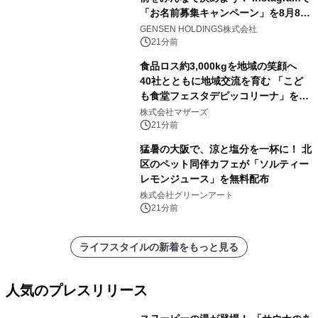
「お名前募集キャンペーン」を8月8日
(土)より開催
GENSEN HOLDINGS株式会社
21分前
食品ロス約3,000kgを地域の笑顔へ
40社とともに地域交流を育む 「こど
も食堂フェスタデピッコリーナ」を9
月5日(土)開催
株式会社マザーズ
21分前
猛暑の大阪で、涼と塩分を一杯に！ 北
区のペット同伴カフェが「ソルティー
レモンジュース」を無料配布
株式会社グリーンアート
21分前
ライフスタイルの新着をもっと見る
人気のプレスリリース