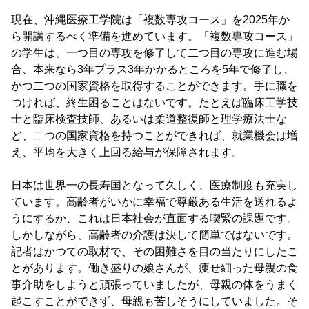
現在、沖縄医療工学院は「複数専攻コース」を2025年か
ら開講するべく準備を進めています。「複数専攻コース」
の学生は、一つ目の専攻を修了して二つ目の専攻に進む場
合、本来なら3年プラス3年かかるところを5年で修了し、
かつ二つの国家資格を取得することができます。手に職を
つければ、終生困ることはないです。たとえば臨床工学技
士と臨床検査技師、あるいは柔道整復師と理学療法士な
ど、二つの国家資格を持つことができれば、就業機会は増
え、平均を大きく上回る給与が保障されます。
日本は世界一の長寿国となって久しく、医療制度も充実し
ています。高齢者がいかに幸福で尊厳ある生活を送れるよ
うにするか、これは日本社会が直面する喫緊の課題です。
しかしながら、高齢者の介護は決して簡単ではないです。
記者はかつての取材で、その困難さを目の当たりにしたこ
とがあります。働き盛りの娘さんが、痩せ細った母親の食
事介助をしようと頑張っていましたが、母親の体をうまく
起こすことができず、母親も苦しそうにしていました。そ