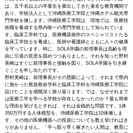
は、五千名以上の卒業生を輩出してきた著名な教育機関で
あり、学校法人として沖縄医療工学院と沖縄ホテル観光専
門学校を擁します。沖縄医療工学院は、現地では、医療技
術職を養成する県内唯一の専門学校として知られていま
す。臨床工学科では、医療機器操作のスペシャリストたる
臨床工学技士を養成し、医師や看護師とともに人々の健康
を守っています。時に、SOLA学園の前理事長は高齢を理
由に引退の意思を固めつつありました。それを知った野村
美崎はすぐに前理事長と接触を図り、SOLA学園を引き継
ぐことを申し出たのです。
野村美崎は、前理事長がその慧眼によって、それまで県内
に無かった救急救命学科と臨床工学科を沖縄医療工学院に
設けたことを感慨深く振り返ります。では、なぜそれまで
は医療工学を学べる学校が存在しなかったのか？最も簡単
な理由を挙げるとすれば、それは金銭的な問題です。1体
350万円する人体模型を、沖縄医療工学院は10体擁しま
す。その他の医療機器への投資についても数え挙げればき
りがありません。「手っ取り早く稼ぎたい人間は、教育に