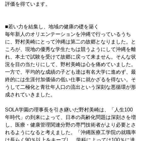
評価を得ています。
■若い力を結集し、地域の健康の礎を築く
毎年新人のオリエンテーションを沖縄で行っているうち
に、野村美崎にとって沖縄は第二の故郷となりました。と
ころが、現地の優秀な学生たちは競うようにして沖縄を離
れ、本土で試験を受けて故郷に戻って来ません。そんな状
況を目の当たりにして、野村美崎は心を痛めていました。
一方で、平均的な成績の子ども達は有名大学に進めず、最
終的には生涯付加価値の低い仕事に就かざるを得ない。そ
うして二極化と青壮年人口の流出という深刻な悪循環が形
成されていきました。
SOLA学園の理事長を引き継いだ野村美崎は、「人生100
年時代」の到来によって、日本の高齢化問題は深刻さを増
し、医療・健康管理関連分野の専門技術者がより必要とさ
れるようになると考えました。「沖縄医療工学院の就職率
は長らく90％以上をキープし、学科によっては100％に達