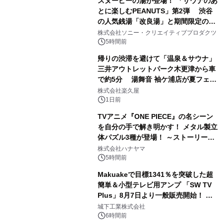
スヌーピーの湯が登場！ 「サウナのあ
とに楽しむPEANUTS」第2弾 渋谷
の人気銭湯「改良湯」と期間限定のコ
1
ラボレーション サウナイキタイコラ
株式会社ソニー・クリエイティブプロダクツ
ボグッズも発売決定！
5時間前
帰りの渋滞を避けて「温泉＆サウナ」
三井アウトレットパーク木更津から車
で約5分 湯舞音 袖ケ浦店が夏フェア
2
メニューを提供
株式会社楽久屋
1日前
TVアニメ『ONE PIECE』の名シーン
を自分の手で解き明かす！ メタル製立
体パズル3種が登場！ ～ストーリーと
3
ギミックが融合した 大人の体験型パズ
株式会社ハナヤマ
ルが8月7日(金)12時より先行予約受付
5時間前
開始～
Makuakeで目標1341％を突破した超
簡単＆小型テレビ用アンプ 「SW TV
Plus」8月7日より一般販売開始！ ケ
4
ーブル1本つなぐだけ、テレビの音が
城下工業株式会社
ぐっと豊かに
6時間前