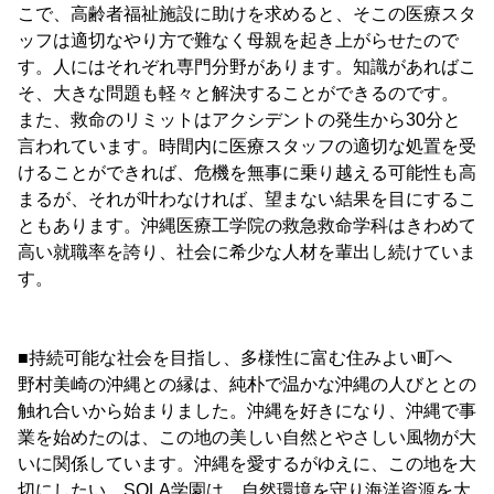
こで、高齢者福祉施設に助けを求めると、そこの医療スタ
ッフは適切なやり方で難なく母親を起き上がらせたので
す。人にはそれぞれ専門分野があります。知識があればこ
そ、大きな問題も軽々と解決することができるのです。
また、救命のリミットはアクシデントの発生から30分と
言われています。時間内に医療スタッフの適切な処置を受
けることができれば、危機を無事に乗り越える可能性も高
まるが、それが叶わなければ、望まない結果を目にするこ
ともあります。沖縄医療工学院の救急救命学科はきわめて
高い就職率を誇り、社会に希少な人材を輩出し続けていま
す。
■持続可能な社会を目指し、多様性に富む住みよい町へ
野村美崎の沖縄との縁は、純朴で温かな沖縄の人びととの
触れ合いから始まりました。沖縄を好きになり、沖縄で事
業を始めたのは、この地の美しい自然とやさしい風物が大
いに関係しています。沖縄を愛するがゆえに、この地を大
切にしたい。SOLA学園は、自然環境を守り海洋資源を大