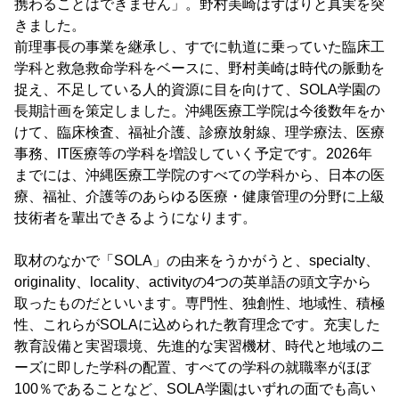
携わることはできません」。野村美崎はずばりと真実を突
きました。
前理事長の事業を継承し、すでに軌道に乗っていた臨床工
学科と救急救命学科をベースに、野村美崎は時代の脈動を
捉え、不足している人的資源に目を向けて、SOLA学園の
長期計画を策定しました。沖縄医療工学院は今後数年をか
けて、臨床検査、福祉介護、診療放射線、理学療法、医療
事務、IT医療等の学科を増設していく予定です。2026年
までには、沖縄医療工学院のすべての学科から、日本の医
療、福祉、介護等のあらゆる医療・健康管理の分野に上級
技術者を輩出できるようになります。
取材のなかで「SOLA」の由来をうかがうと、specialty、
originality、locality、activityの4つの英単語の頭文字から
取ったものだといいます。専門性、独創性、地域性、積極
性、これらがSOLAに込められた教育理念です。充実した
教育設備と実習環境、先進的な実習機材、時代と地域のニ
ーズに即した学科の配置、すべての学科の就職率がほぼ
100％であることなど、SOLA学園はいずれの面でも高い