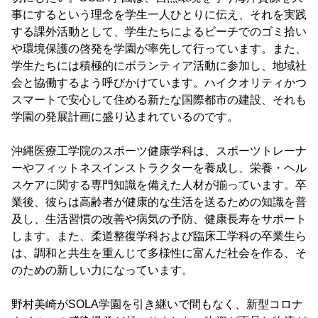
事にするという理念を学生一人ひとりに伝え、それを実践
する課外活動として、学生たちによるビーチでのゴミ拾い
や環境保護の啓発を学園が率先して行っています。また、
学生たちには積極的にボランティア活動に参加し、地域社
会と協働するよう呼びかけています。ハイクオリティかつ
スマートで安心して住める新たな国際都市の建設、それも
学園の発展計画に盛り込まれているのです。
沖縄医療工学院のスポーツ健康学科は、スポーツトレーナ
ーやフィットネスインストラクターを養成し、栄養・ヘル
スケアに関する専門知識を備えた人材が揃っています。卒
業後、彼らは高齢者が健康的な生活を送るための知識を普
及し、生活習慣の改善や病気の予防、健康長寿をサポート
します。また、柔道整復学科および臨床工学科の卒業生ら
は、調和と共生を重んじて多様性に富んだ社会を作る、そ
のための新しい力になっています。
野村美崎がSOLA学園を引き継いで間もなく、新型コロナ