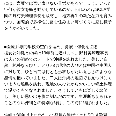
には、言葉では言い表せない苦労があるでしょう。いった
い何が彼女を衝き動かしているのか。われわれはSOLA学
園の野村美崎理事長を取材し、地方再生の新たな力を育み
つつ、国際的で多様性に富む住みよい町づくりに励む様子
をうかがいました。
■医療系専門学校の空白を埋め、発展・強化を図る
彼女と沖縄との縁は19年前に遡ります。野村美崎理事長
は夫との初めてのデートで沖縄を訪れました。美しい自
然、純朴な人びと。とりわけ現地の人びとは中国や中国人
に対して、ひと言では何とも形容しがたい近しさのような
感情を抱いていました。二人は沖縄の地図でも見つけにく
いような離島を訪れ、現地の人びとからおいしい郷土料理
で温かくもてなされました。そうしてともに楽しく談笑
し、美しい思い出を胸に刻んだのです。生涯断ち切られる
ことのない沖縄との特別な縁は、この時に結ばれました。
沖縄で30年以上にわたって発展を遂げてきたSOLA学園