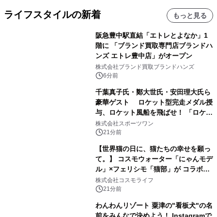
ライフスタイルの新着
もっと見る
阪急豊中駅直結「エトレとよなか」1
階に 「ブランド買取専門店ブランドハ
ンズ エトレ豊中店」がオープン
株式会社ブランド買取ブランドハンズ
6分前
千葉真子氏・鄭大世氏・安田理大氏ら
豪華ゲスト ロケット型完走メダル授
与、ロケット風船を飛ばせ！ 「ロケッ
トマラソン2026」開催
株式会社スポーツワン
21分前
【世界猫の日に、猫たちの幸せを願っ
て。】 コスモウォーター「にゃんモデ
ル」×フェリシモ「猫部」が コラボキ
ャンペーンを実施
株式会社コスモライフ
21分前
わんわんリゾート 粟津の"看板犬"の名
前をみんなで決めよう！ Instagramで