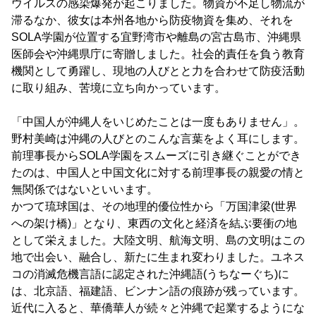
ウイルスの感染爆発が起こりました。物資が不足し物流が
滞るなか、彼女は本州各地から防疫物資を集め、それを
SOLA学園が位置する宜野湾市や離島の宮古島市、沖縄県
医師会や沖縄県庁に寄贈しました。社会的責任を負う教育
機関として勇躍し、現地の人びとと力を合わせて防疫活動
に取り組み、苦境に立ち向かっています。
「中国人が沖縄人をいじめたことは一度もありません」。
野村美崎は沖縄の人びとのこんな言葉をよく耳にします。
前理事長からSOLA学園をスムーズに引き継ぐことができ
たのは、中国人と中国文化に対する前理事長の親愛の情と
無関係ではないといいます。
かつて琉球国は、その地理的優位性から「万国津梁(世界
への架け橋)」となり、東西の文化と経済を結ぶ要衝の地
として栄えました。大陸文明、航海文明、島の文明はこの
地で出会い、融合し、新たに生まれ変わりました。ユネス
コの消滅危機言語に認定された沖縄語(うちなーぐち)に
は、北京語、福建語、ビンナン語の痕跡が残っています。
近代に入ると、華僑華人が続々と沖縄で起業するようにな