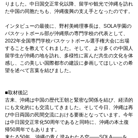
りました。中日国交正常化以降、留学や観光で沖縄を訪れ
た中国の同胞たちも、沖縄復興の支え手となったのです。
インタビューの最後に、野村美崎理事長は、SOLA学園の
バスケットボール部が沖縄県の専門学校の代表として、
2022年全国専門学校バスケットボール選手権大会に出場
することを教えてくれました。そして、より多くの中国人
留学生が沖縄の地を訪れ、多様性に富んだ共生の文化を体
感し、この美しい国際都市の建設に参画してほしいとの希
望を述べて言葉を結びました。
■取材後記
古来、沖縄は中国の歴代王朝と緊密な関係を結び、経済的
にも文化的にも交流してきました。そして今日、沖縄は再
び中日両国の民間交流における要衝となっています。今年
は中日国交正常化50周年であると同時に、沖縄の本土復
帰50周年でもあります。
来たる50年、沖縄の青く澄みわたる空――SOLA――を、