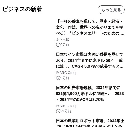
ビジネスの新着
もっと見る
【一杯の蕎麦を通して、歴史・経済・
文化・作法、世界への広がりまでを学
べる】『ビジネスエリートのための 教
養としての蕎麦』2026年8月25日
あさ出版
（火）発売
9分前
日本ワイン市場は力強い成長を見せて
おり、2034年までに米ドル 50.4 十億
に達し、CAGR 5.07%で成長すると予
測
IMARC Group
9分前
日本の広告市場規模、2034年までに
831億4,000万米ドルに到達へ ― 2026
～2034年のCAGRは3.70%
IMARC Group
29分前
日本の農業用ロボット市場、2034年ま
でに15億1,346万米ドル超へ拡大と予