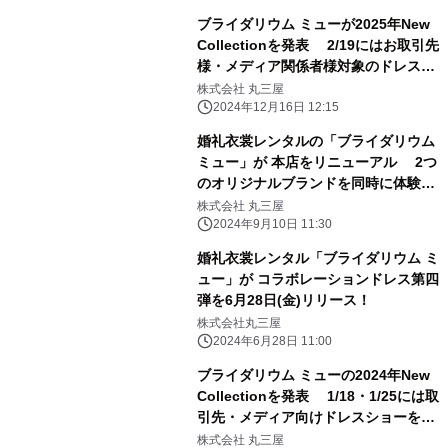
ブライダリウム ミューが2025年New
Collectionを発表 2/19にはお取引先
様・メディア関係者様対象のドレスシ
ョーを開催
株式会社 丸三屋
2024年12月16日 12:15
婚礼衣裳レンタルの「ブライダリウム
ミュー」が 本店をリニューアル 2つ
のオリジナルブランドを同時に体験可
能な新空間へ
株式会社 丸三屋
2024年9月10日 11:30
婚礼衣裳レンタル「ブライダリウム ミ
ュー」が コラボレーションドレス第四
弾を6月28日(金)リリース！
株式会社丸三屋
2024年6月28日 11:00
ブライダリウム ミューの2024年New
Collectionを発表 1/18・1/25には取
引先・メディア向けドレスショーを開
催
株式会社 丸三屋