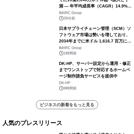
測 ― 年平均成長率（CAGR）14.9%を
記録
IMARC Group
39分前
日本サプライチェーン管理（SCM）ソ
フトウェア市場は勢いを増しており、
2034年までに米ドル 1,616.7 百万に達
し、CAGR 3.42%で成長すると予測
IMARC Group
1時間前
DK-HP、サーバー設定から運用・修正
までワンストップで対応するホームペ
ージ制作請負サービスを提供中
DK-HP
9時間前
ビジネスの新着をもっと見る
人気のプレスリリース