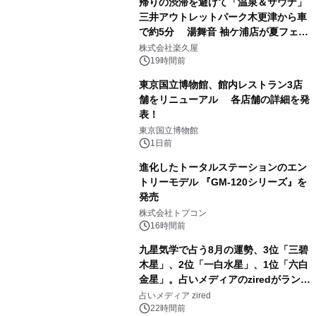
帰りの渋滞を避けて「温泉＆サウナ」
三井アウトレットパーク木更津から車
で約5分 湯舞音 袖ケ浦店が夏フェア
1
メニューを提供
株式会社楽久屋
19時間前
東京国立博物館、館内レストラン3店
舗をリニューアル 各店舗の詳細を発
表！
2
東京国立博物館
1日前
進化したトータルステーションのエン
トリーモデル 『GM-120シリーズ』を
発売
3
株式会社トプコン
16時間前
九星気学で占う8月の運勢、3位「三碧
木星」、2位「一白水星」、1位「六白
金星」。占いメディアのziredがランキ
4
ングを発表
占いメディア zired
22時間前