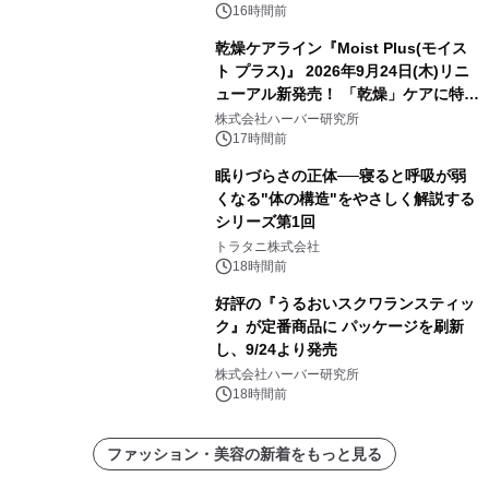
16時間前
乾燥ケアライン『Moist Plus(モイス
ト プラス)』 2026年9月24日(木)リニ
ューアル新発売！ 「乾燥」ケアに特化
し、ライン使いで潤いに満ちた肌へ
株式会社ハーバー研究所
17時間前
眠りづらさの正体──寝ると呼吸が弱
くなる"体の構造"をやさしく解説する
シリーズ第1回
トラタニ株式会社
18時間前
好評の『うるおいスクワランスティッ
ク』が定番商品に パッケージを刷新
し、9/24より発売
株式会社ハーバー研究所
18時間前
ファッション・美容の新着をもっと見る