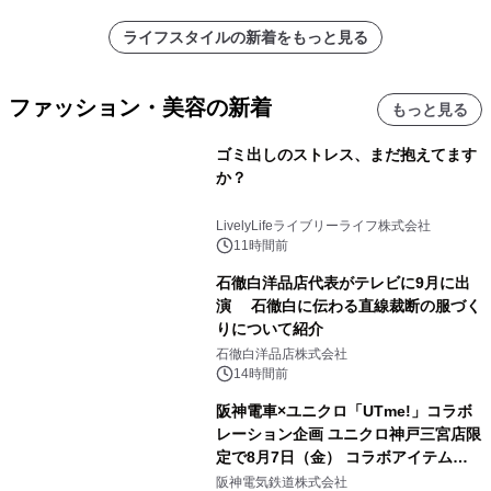
ライフスタイルの新着をもっと見る
ファッション・美容の新着
もっと見る
ゴミ出しのストレス、まだ抱えてます
か？
LivelyLifeライブリーライフ株式会社
11時間前
石徹白洋品店代表がテレビに9月に出
演 石徹白に伝わる直線裁断の服づく
りについて紹介
石徹白洋品店株式会社
14時間前
阪神電車×ユニクロ「UTme!」コラボ
レーション企画 ユニクロ神戸三宮店限
定で8月7日（金） コラボアイテムが
発売決定！
阪神電気鉄道株式会社