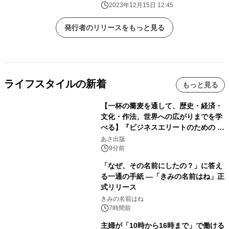
2023年12月15日 12:45
発行者のリリースをもっと見る
ライフスタイルの新着
もっと見る
【一杯の蕎麦を通して、歴史・経済・
文化・作法、世界への広がりまでを学
べる】『ビジネスエリートのための 教
養としての蕎麦』2026年8月25日
あさ出版
（火）発売
9分前
「なぜ、その名前にしたの？」に答え
る一通の手紙 ―「きみの名前はね」正
式リリース
きみの名前はね
7時間前
主婦が「10時から16時まで」で働ける