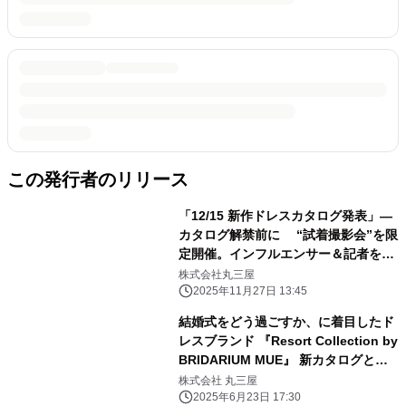
この発行者のリリース
「12/15 新作ドレスカタログ発表」―
カタログ解禁前に “試着撮影会”を限
定開催。インフルエンサー＆記者を先
行招待。
株式会社丸三屋
2025年11月27日 13:45
結婚式をどう過ごすか、に着目したド
レスブランド 『Resort Collection by
BRIDARIUM MUE』 新カタログとス
ペシャルコンテンツが2025年6月20日
株式会社 丸三屋
に解禁！
2025年6月23日 17:30