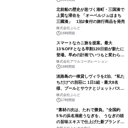
北前船の歴史が息づく港町・三国湊で
上質な滞在を 「オーベルジュほまち
三國湊」 1泊2食付の旅行商品を発売
株式会社ぷらど
16時間前
スマートなカニ旅を提案。最大
13％OFFとなる早割120日前が新たに
登場。早めの計画でいつもと変わらぬ
大人の冬旅を。ー夕日ヶ浦温泉「佳松
株式会社アウルコーポレーション
苑 別邸ふうか」ー
16時間前
淡路島の一棟貸しヴィラを2泊、"私た
ちだけ"の別荘に 1日1組・最大8名
様、プールとサウナとジェットバス付
きで Villa Mon Temps AWAJIの連泊
株式会社ぷらど
素泊りプラン
17時間前
“素材の次は、たれで勝負。”全国約
5％の浜名湖産うなぎを、 うなぎの頭
の旨味エキスで仕上げた新ブランド
「井口の誉」誕生