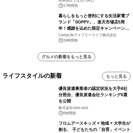
有限会社うなぎの井口
17時間前
暮らしをもっと便利にする生活家電ブ
ランド「SOPPY」、楽天市場店5周
年！感謝を込めた限定キャンペーンを
8月10日より開催
LivelyLifeライブリーライフ株式会社
19時間前
グルメの新着をもっと見る
ライフスタイルの新着
もっと見る
優良派遣事業者の認定状況を大手8社
分照合、優良派遣会社ランキング6選
を公開
株式会社cielo azul
6時間前
フロムアースキッズ × 地域 × 大学生が
創る、 子どもたちの「自育」イベント