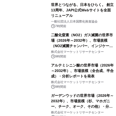
世界とつながる、日本をひらく。 創立
13周年、JAPI公式Webサイトを全面
リニューアル
一般社団法人日本国際化推進協会
7時間前
二酸化窒素（NO2）ガス滅菌の世界市
場（2026年～2032年）、市場規模
（NO2滅菌チャンバー、インジケータ
ーおよびモニタリングシステム、その
株式会社マーケットリサーチセンター
他）・分析レポートを発表
9時間前
アルテミシニン酸の世界市場（2026年
～2032年）、市場規模（全合成、半合
成）・分析レポートを発表
株式会社マーケットリサーチセンター
9時間前
ガーデンウッドの世界市場（2026年～
2032年）、市場規模（杉、マホガニ
ー、チーク、オーク、その他）・分析
レポートを発表
株式会社マーケットリサーチセンター