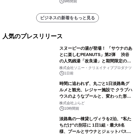
9時間前
ビジネスの新着をもっと見る
人気のプレスリリース
スヌーピーの湯が登場！ 「サウナのあ
とに楽しむPEANUTS」第2弾 渋谷
の人気銭湯「改良湯」と期間限定のコ
1
ラボレーション サウナイキタイコラ
株式会社ソニー・クリエイティブプロダクツ
ボグッズも発売決定！
1日前
時間に追われず、丸ごと1日淡路島グ
ルメと観光、レジャー施設で クラブハ
ウスのようなプールと、変わった形の
2
サウナも 「THE BOXY AWAJI」のお
株式会社ぷらど
得な素泊まり連泊プランで
10時間前
淡路島の一棟貸しヴィラを2泊、"私た
ちだけ"の別荘に 1日1組・最大8名
様、プールとサウナとジェットバス付