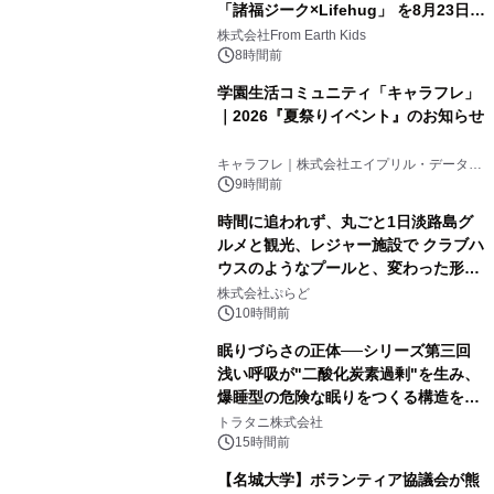
「諸福ジーク×Lifehug」 を8月23日
(日)開催
株式会社From Earth Kids
8時間前
学園生活コミュニティ「キャラフレ」
｜2026『夏祭りイベント』のお知らせ
キャラフレ｜株式会社エイプリル・データ・
デザインズ
9時間前
時間に追われず、丸ごと1日淡路島グ
ルメと観光、レジャー施設で クラブハ
ウスのようなプールと、変わった形の
サウナも 「THE BOXY AWAJI」のお
株式会社ぷらど
得な素泊まり連泊プランで
10時間前
眠りづらさの正体──シリーズ第三回
浅い呼吸が"二酸化炭素過剰"を生み、
爆睡型の危険な眠りをつくる構造を解
説
トラタニ株式会社
15時間前
【名城大学】ボランティア協議会が熊