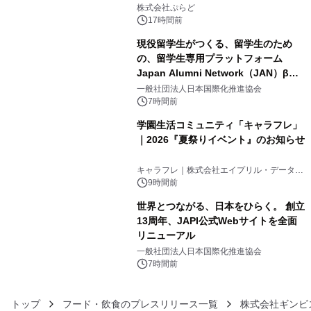
3
きで Villa Mon Temps AWAJIの連泊
株式会社ぷらど
素泊りプラン
17時間前
現役留学生がつくる、留学生のため
の、留学生専用プラットフォーム
Japan Alumni Network（JAN）β版
4
をリリース
一般社団法人日本国際化推進協会
7時間前
学園生活コミュニティ「キャラフレ」
｜2026『夏祭りイベント』のお知らせ
5
キャラフレ｜株式会社エイプリル・データ・
デザインズ
9時間前
世界とつながる、日本をひらく。 創立
13周年、JAPI公式Webサイトを全面
リニューアル
6
一般社団法人日本国際化推進協会
7時間前
トップ
フード・飲食のプレスリリース一覧
株式会社ギンビ