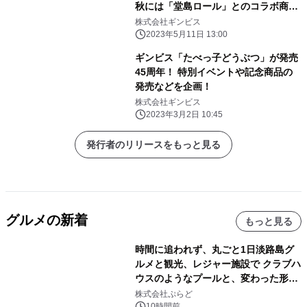
秋には「堂島ロール」とのコラボ商品
を発売！
株式会社ギンビス
2023年5月11日 13:00
ギンビス「たべっ子どうぶつ」が発売
45周年！ 特別イベントや記念商品の
発売などを企画！
株式会社ギンビス
2023年3月2日 10:45
発行者のリリースをもっと見る
グルメの新着
もっと見る
時間に追われず、丸ごと1日淡路島グ
ルメと観光、レジャー施設で クラブハ
ウスのようなプールと、変わった形の
サウナも 「THE BOXY AWAJI」のお
株式会社ぷらど
得な素泊まり連泊プランで
10時間前