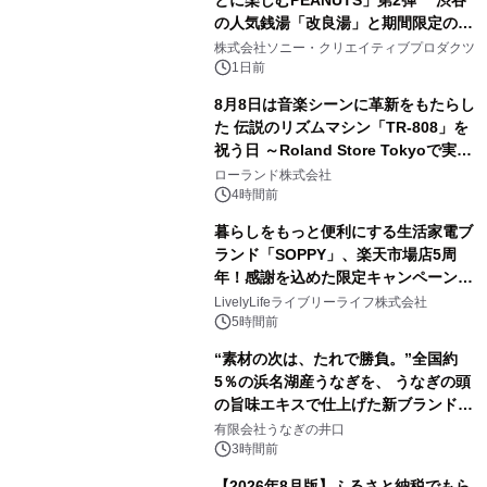
とに楽しむPEANUTS」第2弾 渋谷
の人気銭湯「改良湯」と期間限定のコ
2
ラボレーション サウナイキタイコラ
株式会社ソニー・クリエイティブプロダクツ
ボグッズも発売決定！
1日前
8月8日は音楽シーンに革新をもたらし
た 伝説のリズムマシン「TR-808」を
祝う日 ～Roland Store Tokyoで実機
3
を展示しての 記念キャンペーンを開
ローランド株式会社
催 英国ラジオ「NTS」の 特別プログ
4時間前
ラムや、「TR-808」を愛する伝説的
暮らしをもっと便利にする生活家電ブ
アーティストを フィーチャーしたアニ
ランド「SOPPY」、楽天市場店5周
メーションを公開～
年！感謝を込めた限定キャンペーンを
4
8月10日より開催
LivelyLifeライブリーライフ株式会社
5時間前
“素材の次は、たれで勝負。”全国約
5％の浜名湖産うなぎを、 うなぎの頭
の旨味エキスで仕上げた新ブランド
5
「井口の誉」誕生
有限会社うなぎの井口
3時間前
【2026年8月版】ふるさと納税でもら