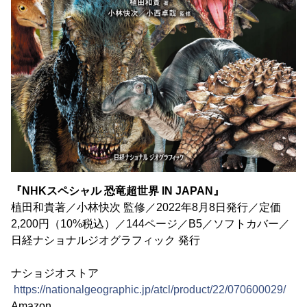
『NHKスペシャル 恐竜超世界 IN JAPAN』
植田和貴著／小林快次 監修／2022年8月8日発行／定価
2,200円（10%税込）／144ページ／B5／ソフトカバー／
日経ナショナルジオグラフィック 発行
ナショジオストア
https://nationalgeographic.jp/atcl/product/22/070600029/
Amazon