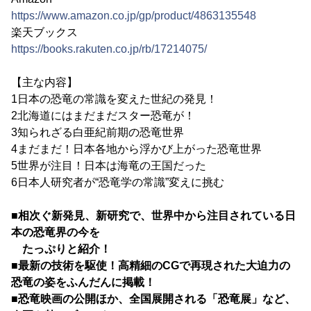
https://www.amazon.co.jp/gp/product/4863135548
楽天ブックス
https://books.rakuten.co.jp/rb/17214075/
【主な内容】
1日本の恐竜の常識を変えた世紀の発見！
2北海道にはまだまだスター恐竜が！
3知られざる白亜紀前期の恐竜世界
4まだまだ！日本各地から浮かび上がった恐竜世界
5世界が注目！日本は海竜の王国だった
6日本人研究者が“恐竜学の常識”変えに挑む
■相次ぐ新発見、新研究で、世界中から注目されている日
本の恐竜界の今を
たっぷりと紹介！
■最新の技術を駆使！高精細のCGで再現された大迫力の
恐竜の姿をふんだんに掲載！
■恐竜映画の公開ほか、全国展開される「恐竜展」など、