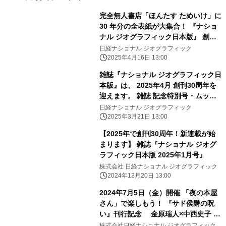
完全無人書店「ほんたす ためいけ」に
30 年分の全表紙が大集合！ 『ナショ
ナル ジオグラフィック日本版』 創刊
30 周年記念 特別コラボキャンペーン
日経ナショナル ジオグラフィック
を 4 月 14 日より開催中
2025年4月16日 13:00
雑誌『ナショナル ジオグラフィック日
本版』は、 2025年4月 創刊30周年を
迎えます。 雑誌 記念特別号・ムック
を発行＆ スペシャルサイト公開！
日経ナショナル ジオグラフィック
2025年3月21日 13:00
【2025年で創刊30周年！新連載が始
まります】 雑誌『ナショナル ジオグ
ラフィック日本版 2025年1月号』
株式会社 日経ナショナル ジオグラフィック
2024年12月20日 13:00
2024年7月5日（金）開催 「夜の本屋
さん」で楽しもう！ 『サド侯爵の呪
い』刊行記念 金原瑞人×中西史子 ト
ークイベント 「ソドムの百二十日」手
株式会社日経ナショナル ジオグラフィック