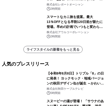
センター・高速光通信需要が成長を加
株式会社レポートオーシャン
速
2時間前
スマートなカニ旅を提案。最大
13％OFFとなる早割120日前が新たに
登場。早めの計画でいつもと変わらぬ
大人の冬旅を。ー夕日ヶ浦温泉「佳松
株式会社アウルコーポレーション
苑 別邸ふうか」ー
2時間前
ライフスタイルの新着をもっと見る
人気のプレスリリース
【令和8年8月8日】トリプル「8」の日
に発表！ ヨックモック・地域バージョ
ンの秋田デザイン缶が誕生 ～かわいい
1
秋田犬の子犬と秋田の四季と名所を巡
株式会社秋田ケーブルテレビ
るパッケージ～ 9月1日(火)秋田県内で
5時間前
販売開始
スヌーピーの湯が登場！ 「サウナのあ