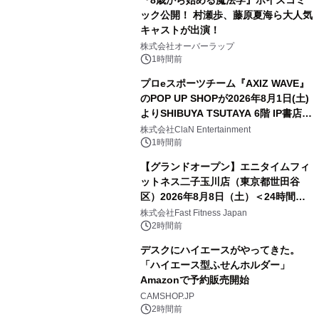
『8歳から始める魔法学』ボイスコミ
ック公開！ 村瀬歩、藤原夏海ら大人気
キャストが出演！
株式会社オーバーラップ
1時間前
プロeスポーツチーム『AXIZ WAVE』
のPOP UP SHOPが2026年8月1日(土)
よりSHIBUYA TSUTAYA 6階 IP書店で
開催決定！！
株式会社ClaN Entertainment
1時間前
【グランドオープン】エニタイムフィ
ットネス二子玉川店（東京都世田谷
区）2026年8月8日（土）＜24時間年
中無休のフィットネスジム＞
株式会社Fast Fitness Japan
2時間前
デスクにハイエースがやってきた。
「ハイエース型ふせんホルダー」
Amazonで予約販売開始
CAMSHOP.JP
2時間前