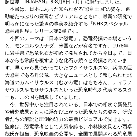
超世界 INJAPAN』を8月8日（月）に発行しました。
本書は、日本にあった知られざる“恐竜王国”の姿を、躍
動感たっぷりの豊富なビジュアルとともに、最新の研究で
明らかになった驚きの事実を紹介する『NHKスペシャル
恐竜超世界』シリーズ第2弾です。
今回のテーマは「日本の恐竜」。恐竜発掘の本場という
と、モンゴルやカナダ、米国などが有名ですが、1978年
に岩手県で恐竜化石が初めて発見されてから今日まで、日
本からも常識を覆すような化石が続々と発掘されていま
す。早くから見つかっていたフクイサウルスや、兵庫の巨
大恐竜である丹波竜、大きなニュースとして報じられた北
海道のカムイサウルス（むかわ竜）はもちろん、ティラノ
サウルスやモササウルスといった恐竜時代を代表するスタ
ーも、この国を闊歩していました。
今、世界中から注目されている、日本での相次ぐ新発見
や研究成果とともに浮かび上がった恐竜たちの姿を、研究
者たちの解説と圧倒的迫力の最新ビジュアルで見せます。
監修は、恐竜学者として人気を誇る、小林快次氏と小西卓
哉氏が担当。恐竜映画の公開や、全国で展開される恐竜展