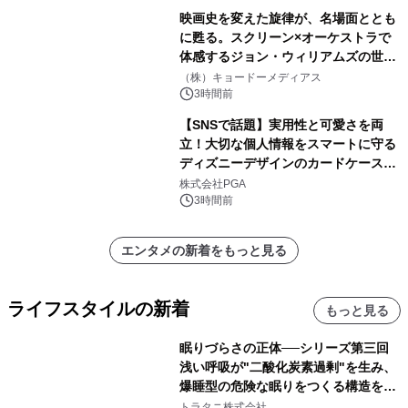
映画史を変えた旋律が、名場面ととも
に甦る。スクリーン×オーケストラで
体感するジョン・ウィリアムズの世
界。ジョン・ウィリアムズ：シネマ・
（株）キョードーメディアス
スペクタキュラー・コンサート 開催決
3時間前
定！
【SNSで話題】実用性と可愛さを両
立！大切な個人情報をスマートに守る
ディズニーデザインのカードケースを
株式会社PGAが8月7日発売
株式会社PGA
3時間前
エンタメの新着をもっと見る
ライフスタイルの新着
もっと見る
眠りづらさの正体──シリーズ第三回
浅い呼吸が"二酸化炭素過剰"を生み、
爆睡型の危険な眠りをつくる構造を解
説
トラタニ株式会社