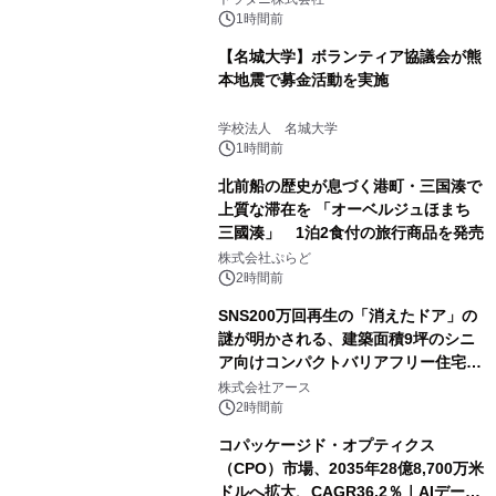
1時間前
【名城大学】ボランティア協議会が熊
本地震で募金活動を実施
学校法人 名城大学
1時間前
北前船の歴史が息づく港町・三国湊で
上質な滞在を 「オーベルジュほまち
三國湊」 1泊2食付の旅行商品を発売
株式会社ぷらど
2時間前
SNS200万回再生の「消えたドア」の
謎が明かされる、建築面積9坪のシニ
ア向けコンパクトバリアフリー住宅が
誕生
株式会社アース
2時間前
コパッケージド・オプティクス
（CPO）市場、2035年28億8,700万米
ドルへ拡大、CAGR36.2％｜AIデータ