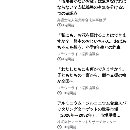
「借用書がないお金」は返さなければ
ならない？支払義務の有無を分ける5
つの確認点
弁護士法人若井綜合法律事務所
8時間前
「私にも、お花を届けることはできま
すか？」熊本のおじいちゃん、おばあ
ちゃんを想う、小学6年生との約束
フラワーライフ振興協議会
9時間前
「わたしたちにも何かできますか？」
子どもたちの一言から、熊本支援の輪
が全国へ
フラワーライフ振興協議会
10時間前
アルミニウム・ジルコニウム合金スパ
ッタリングターゲットの世界市場
（2026年～2032年）、市場規模
（0.995、0.999、その他）・分析レポ
株式会社マーケットリサーチセンター
ートを発表
10時間前