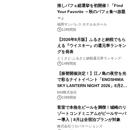
推しパフェ総選挙を初開催！「Find
Your Favorite ～秋のパフェ食べ放題
～」
福岡サンパレス ホテル＆ホール
12時間前
【2026年8月版】ふるさと納税でもら
える『ウイスキー』の還元率ランキン
グを発表
とくさと-ふるさと納税還元率ランキング-
14時間前
【振替開催決定！】江ノ島の夜空を光
で彩るナイトイベント「ENOSHIMA
SKY LANTERN NIGHT 2026」8月22
日(土)振替開催＆受付スタート！
biid株式会社
15時間前
客室で本格生ビールを満喫！城崎のリ
ゾートコンドミニアムがビールサーバ
ー導入｜8月は全宿泊プランが対象
株式会社リロバケーションズ