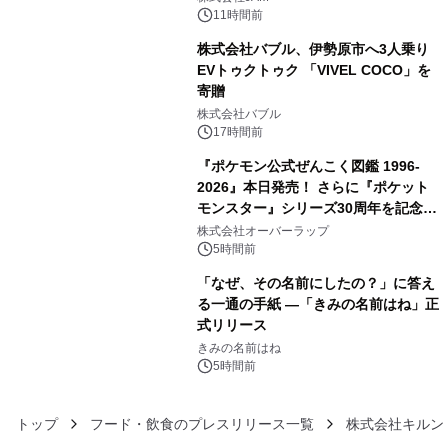
メニューが展開されます
11時間前
株式会社バブル、伊勢原市へ3人乗り
EVトゥクトゥク 「VIVEL COCO」を
寄贈
4
株式会社バブル
17時間前
『ポケモン公式ぜんこく図鑑 1996-
2026』本日発売！ さらに『ポケット
モンスター』シリーズ30周年を記念し
5
た画集『ポケットモンスター ビジュア
株式会社オーバーラップ
ルアートブック』の発売決定！ 2026
5時間前
年12月18日（金）、3冊同時発売！
「なぜ、その名前にしたの？」に答え
る一通の手紙 ―「きみの名前はね」正
式リリース
6
きみの名前はね
5時間前
トップ
フード・飲食のプレスリリース一覧
株式会社キルン