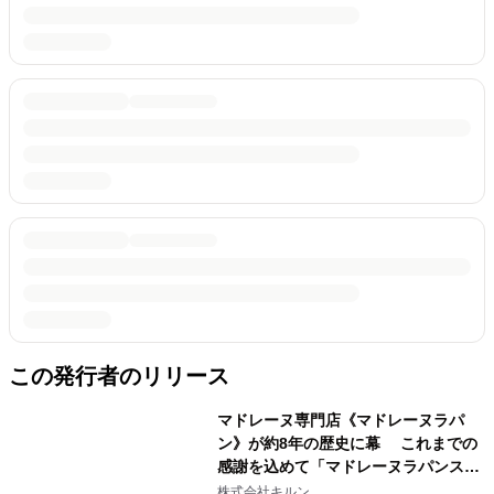
この発行者のリリース
マドレーヌ専門店《マドレーヌラパ
ン》が約8年の歴史に幕 これまでの
感謝を込めて「マドレーヌラパンスペ
シャルセット」を 5月6日よりオンラ
株式会社キルン