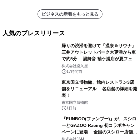
ビジネスの新着をもっと見る
人気のプレスリリース
帰りの渋滞を避けて「温泉＆サウナ」
三井アウトレットパーク木更津から車
で約5分 湯舞音 袖ケ浦店が夏フェア
1
メニューを提供
株式会社楽久屋
17時間前
東京国立博物館、館内レストラン3店
舗をリニューアル 各店舗の詳細を発
表！
2
東京国立博物館
1日前
『FUNBOO(ファンブー)』が、スシロ
ーとGAZOO Racing 初コラボキャン
ペーンに登場 全国のスシロー店舗で
3
GR 4車種の FUNBOO(ミニカー)付き
株式会社JAM