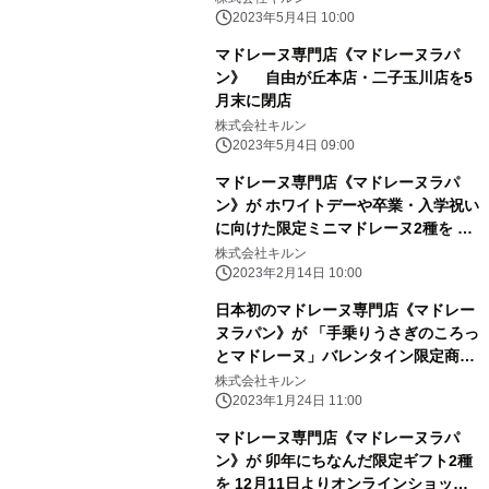
イン完全受注生産にて販売
2023年5月4日 10:00
マドレーヌ専門店《マドレーヌラパ
ン》 自由が丘本店・二子玉川店を5
月末に閉店
株式会社キルン
2023年5月4日 09:00
マドレーヌ専門店《マドレーヌラパ
ン》が ホワイトデーや卒業・入学祝い
に向けた限定ミニマドレーヌ2種を 2
月15日(水)よりオンライン完全受注生
株式会社キルン
産にて販売
2023年2月14日 10:00
日本初のマドレーヌ専門店《マドレー
ヌラパン》が 「手乗りうさぎのころっ
とマドレーヌ」バレンタイン限定商品
を 1月25日よりオンラインショップに
株式会社キルン
て受注生産販売開始
2023年1月24日 11:00
マドレーヌ専門店《マドレーヌラパ
ン》が 卯年にちなんだ限定ギフト2種
を 12月11日よりオンラインショップ