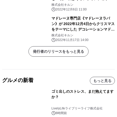
にて受注生産販売開始
株式会社キルン
2022年12月6日 11:00
マドレーヌ専門店《マドレーヌラパ
ン》が 2022年12月4日からクリスマス
をテーマにした デコレーションマドレ
ーヌをオンライン完全受注生産にて販
株式会社キルン
売
2022年11月17日 14:00
発行者のリリースをもっと見る
グルメの新着
もっと見る
ゴミ出しのストレス、まだ抱えてます
か？
LivelyLifeライブリーライフ株式会社
8時間前