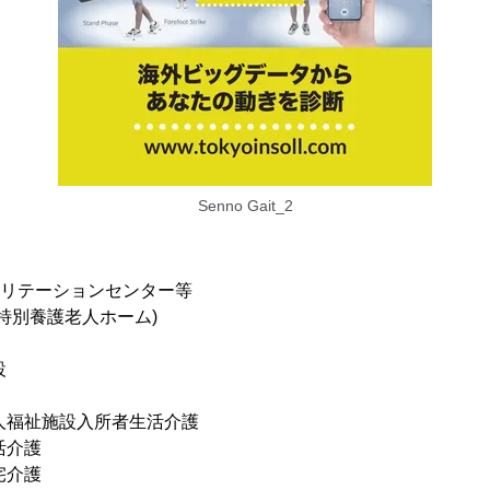
Senno Gait_2
ビリテーションセンター等
(特別養護老人ホーム)
設
老人福祉施設入所者生活介護
活介護
宅介護