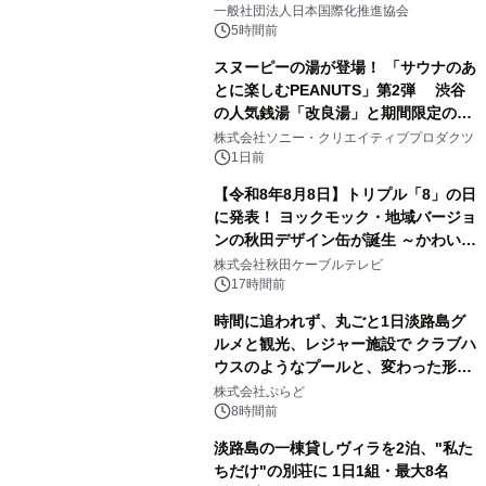
一般社団法人日本国際化推進協会
5時間前
スヌーピーの湯が登場！ 「サウナのあ
とに楽しむPEANUTS」第2弾 渋谷
の人気銭湯「改良湯」と期間限定のコ
3
ラボレーション サウナイキタイコラ
株式会社ソニー・クリエイティブプロダクツ
ボグッズも発売決定！
1日前
【令和8年8月8日】トリプル「8」の日
に発表！ ヨックモック・地域バージョ
ンの秋田デザイン缶が誕生 ～かわいい
4
秋田犬の子犬と秋田の四季と名所を巡
株式会社秋田ケーブルテレビ
るパッケージ～ 9月1日(火)秋田県内で
17時間前
販売開始
時間に追われず、丸ごと1日淡路島グ
ルメと観光、レジャー施設で クラブハ
ウスのようなプールと、変わった形の
5
サウナも 「THE BOXY AWAJI」のお
株式会社ぷらど
得な素泊まり連泊プランで
8時間前
淡路島の一棟貸しヴィラを2泊、"私た
ちだけ"の別荘に 1日1組・最大8名