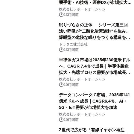
襲手術・AI技術・医療DXが市場拡大を
牽引
株式会社レポートオーシャン
13時間前
眠りづらさの正体──シリーズ第三回
浅い呼吸が"二酸化炭素過剰"を生み、
爆睡型の危険な眠りをつくる構造を解
説
トラタニ株式会社
13時間前
半導体ガス市場は2035年236億米ドル
へ、CAGR 7.4％で成長｜半導体製造
拡大・先端プロセス需要が市場成長を
加速
株式会社レポートオーシャン
15時間前
データコンバータIC市場、2035年141
億米ドルへ成長｜CAGR6.4％、AI・
5G・IoT需要が市場拡大を加速
株式会社レポートオーシャン
15時間前
Z世代で広がる「有線イヤホン再注