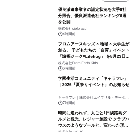
優良派遣事業者の認定状況を大手8社
分照合、優良派遣会社ランキング6選
を公開
株式会社cielo azul
4時間前
フロムアースキッズ × 地域 × 大学生が
創る、 子どもたちの「自育」イベント
「諸福ジーク×Lifehug」 を8月23日
(日)開催
株式会社From Earth Kids
6時間前
学園生活コミュニティ「キャラフレ」
｜2026『夏祭りイベント』のお知らせ
キャラフレ｜株式会社エイプリル・データ・
デザインズ
7時間前
時間に追われず、丸ごと1日淡路島グ
ルメと観光、レジャー施設で クラブハ
ウスのようなプールと、変わった形の
サウナも 「THE BOXY AWAJI」のお
株式会社ぷらど