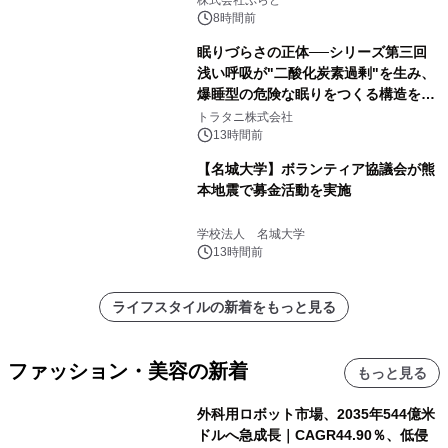
得な素泊まり連泊プランで
8時間前
眠りづらさの正体──シリーズ第三回
浅い呼吸が"二酸化炭素過剰"を生み、
爆睡型の危険な眠りをつくる構造を解
説
トラタニ株式会社
13時間前
【名城大学】ボランティア協議会が熊
本地震で募金活動を実施
学校法人 名城大学
13時間前
ライフスタイルの新着をもっと見る
ファッション・美容の新着
もっと見る
外科用ロボット市場、2035年544億米
ドルへ急成長｜CAGR44.90％、低侵