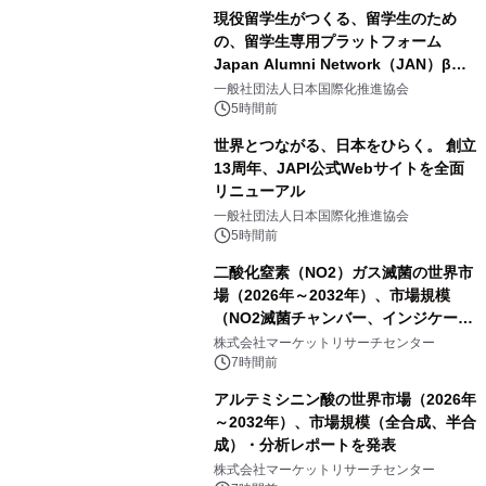
現役留学生がつくる、留学生のため
の、留学生専用プラットフォーム
Japan Alumni Network（JAN）β版
をリリース
一般社団法人日本国際化推進協会
5時間前
世界とつながる、日本をひらく。 創立
13周年、JAPI公式Webサイトを全面
リニューアル
一般社団法人日本国際化推進協会
5時間前
二酸化窒素（NO2）ガス滅菌の世界市
場（2026年～2032年）、市場規模
（NO2滅菌チャンバー、インジケータ
ーおよびモニタリングシステム、その
株式会社マーケットリサーチセンター
他）・分析レポートを発表
7時間前
アルテミシニン酸の世界市場（2026年
～2032年）、市場規模（全合成、半合
成）・分析レポートを発表
株式会社マーケットリサーチセンター