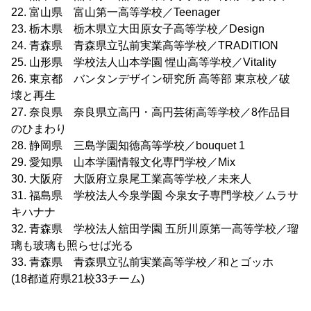
22. 富山県 富山第一高等学校／Teenager
23. 栃木県 栃木県立大田原女子高等学校／Design
24. 青森県 青森県立弘前実業高等学校／TRADITION
25. 山形県 学校法人山本学園 惺山高等学校／Vitality
26. 東京都 バンタンデザイン研究所 高等部 東京校／破
壊と再生
27. 奈良県 奈良県立高円・高円芸術高等学校／8作品目
のひまわり
28. 静岡県 三島学園知徳高等学校／bouquet 1
29. 愛知県 山本学園情報文化専門学校／Mix
30. 大阪府 大阪府立泉尾工業高等学校／未来人
31. 福島県 学校法人今泉学園 今泉女子専門学校／ムラサ
キハナナ
32. 青森県 学校法人舘田学園 五所川原第一高等学校／瑠
璃も玻璃も照らせば光る
33. 青森県 青森県立弘前実業高等学校／和とゴッホ
(18都道府県21校33チーム)