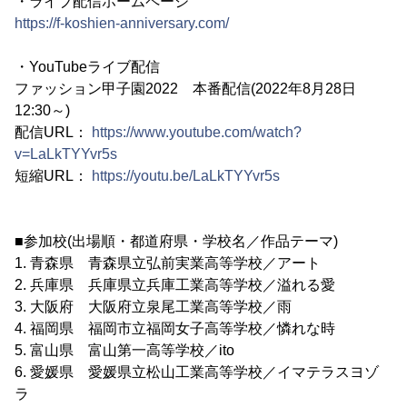
・ライブ配信ホームページ
https://f-koshien-anniversary.com/
・YouTubeライブ配信
ファッション甲子園2022 本番配信(2022年8月28日
12:30～)
配信URL：
https://www.youtube.com/watch?
v=LaLkTYYvr5s
短縮URL：
https://youtu.be/LaLkTYYvr5s
■参加校(出場順・都道府県・学校名／作品テーマ)
1. 青森県 青森県立弘前実業高等学校／アート
2. 兵庫県 兵庫県立兵庫工業高等学校／溢れる愛
3. 大阪府 大阪府立泉尾工業高等学校／雨
4. 福岡県 福岡市立福岡女子高等学校／憐れな時
5. 富山県 富山第一高等学校／ito
6. 愛媛県 愛媛県立松山工業高等学校／イマテラスヨゾ
ラ