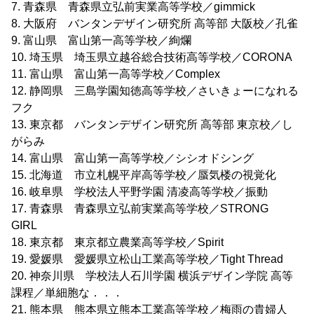
7. 青森県 青森県立弘前実業高等学校／gimmick
8. 大阪府 バンタンデザイン研究所 高等部 大阪校／孔雀
9. 富山県 富山第一高等学校／絢爛
10. 埼玉県 埼玉県立越谷総合技術高等学校／CORONA
11. 富山県 富山第一高等学校／Complex
12. 静岡県 三島学園知徳高等学校／さいきょーになれる
フク
13. 東京都 バンタンデザイン研究所 高等部 東京校／し
がらみ
14. 富山県 富山第一高等学校／シシオドシング
15. 北海道 市立札幌平岸高等学校／蜃気楼の視覚化
16. 岐阜県 学校法人平野学園 清凌高等学校／振動
17. 青森県 青森県立弘前実業高等学校／STRONG
GIRL
18. 東京都 東京都立農業高等学校／Spirit
19. 愛媛県 愛媛県立松山工業高等学校／Tight Thread
20. 神奈川県 学校法人石川学園 横浜デザイン学院 高等
課程／単細胞な．．．
21. 熊本県 熊本県立熊本工業高等学校／梅雨の貴婦人