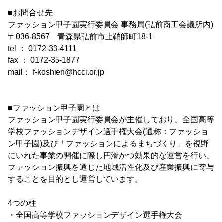
■お問合せ先
ファッション甲子園実行委員会 事務局(弘前商工会議所内)
〒036-8567 青森県弘前市上鞘師町18-1
tel ： 0172-33-4111
fax ： 0172-35-1877
mail： f-koshien@hcci.or.jp
■ファッション甲子園とは
ファッション甲子園実行委員会が主催しており、全国高等
学校ファッションデザイン選手権大会(通称：ファッショ
ン甲子園)及び「ファッションによるまちづくり」を視野
にいれた事業の開催に際し円滑かつ効果的な運営を行い、
ファッション振興を通じた地域活性化及び産業振興に寄与
することを目的とし運営しています。
4つの柱
・全国高等学校ファッションデザイン選手権大会