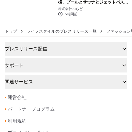
様、プールとサウナとジェットバス付
6
きで Villa Mon Temps AWAJIの連泊
株式会社ぷらど
素泊りプラン
15時間前
トップ
ライフスタイルのプレスリリース一覧
ファッション
プレスリリース配信
サポート
関連サービス
•
運営会社
•
パートナープログラム
•
利用規約