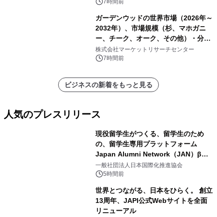
7時間前
ガーデンウッドの世界市場（2026年～
2032年）、市場規模（杉、マホガニ
ー、チーク、オーク、その他）・分析
レポートを発表
株式会社マーケットリサーチセンター
7時間前
ビジネスの新着をもっと見る
人気のプレスリリース
現役留学生がつくる、留学生のため
の、留学生専用プラットフォーム
Japan Alumni Network（JAN）β版
1
をリリース
一般社団法人日本国際化推進協会
5時間前
世界とつながる、日本をひらく。 創立
13周年、JAPI公式Webサイトを全面
リニューアル
2