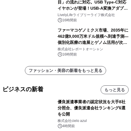
目」の流れに対応。USB Type-C対応
イヤホンが登場！USB-A変換アダプタ
ー付きでスマホからパソコンまで幅広
LivelyLifeライブリーライフ株式会社
く活用可能
16時間前
ファーマコゲノミクス市場、2035年に
462億9,000万米ドル規模へ到達予測―
個別化医療の進展とゲノム活用が次世
代ヘルスケア投資を加速
株式会社レポートオーシャン
16時間前
ファッション・美容の新着をもっと見る
ビジネスの新着
もっと見る
優良派遣事業者の認定状況を大手8社
分照合、優良派遣会社ランキング6選
を公開
株式会社cielo azul
4時間前