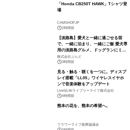
「Honda CB250T HAWK」Tシャツ登
場
CAMSHOP.JP
2時間前
【淡路島】愛犬と一緒に過ごせる宿
で、一緒に泊まり、一緒にご飯 愛犬専
用の淡路島グルメ、ドッグランにミニ
プール グランピングとトレーラーハウ
株式会社ぷらど
スの2施設で
3時間前
見る・触る・聴くを一つに。ディスプ
レイ搭載「LL05」ワイヤレスイヤホ
ンで音楽体験をアップデート
LivelyLifeライブリーライフ株式会社
4時間前
熊本の花を、熊本の希望へ。
フラワーライフ振興協議会
4時間前