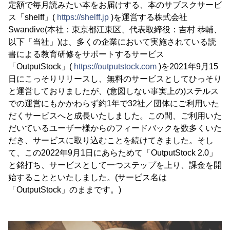
定額で毎月読みたい本をお届けする、本のサブスクサービ
ス「shelff」(
https://shelff.jp
)を運営する株式会社
Swandive(本社：東京都江東区、代表取締役：吉村 恭輔、
以下「当社」)は、多くの企業において実施されている読
書による教育研修をサポートするサービス
「OutputStock」(
https://outputstock.com
)を2021年9月15
日にこっそりリリースし、無料のサービスとしてひっそり
と運営しておりましたが、(意図しない事実上の)ステルス
での運営にもかかわらず約1年で32社／団体にご利用いた
だくサービスへと成長いたしました。この間、ご利用いた
だいているユーザー様からのフィードバックを数多くいた
だき、サービスに取り込むことを続けてきました。そし
て、この2022年9月1日にあらためて「OutputStock 2.0」
と銘打ち、サービスとして一つステップを上り、課金を開
始することといたしました。(サービス名は
「OutputStock」のままです。)