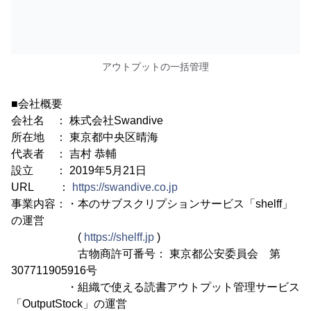
アウトプットの一括管理
■会社概要
会社名 ： 株式会社Swandive
所在地 ： 東京都中央区晴海
代表者 ： 吉村 恭輔
設立 ： 2019年5月21日
URL ：
https://swandive.co.jp
事業内容：・本のサブスクリプションサービス「shelff」
の運営
(
https://shelff.jp
)
古物商許可番号： 東京都公安委員会 第
307711905916号
・組織で使える読書アウトプット管理サービス
「OutputStock」の運営