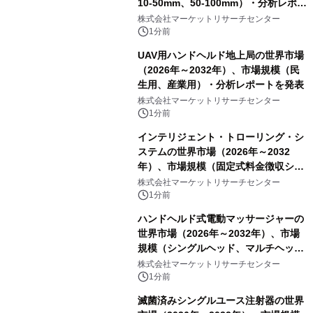
10-50mm、50-100mm）・分析レポー
トを発表
株式会社マーケットリサーチセンター
1分前
UAV用ハンドヘルド地上局の世界市場
（2026年～2032年）、市場規模（民
生用、産業用）・分析レポートを発表
株式会社マーケットリサーチセンター
1分前
インテリジェント・トローリング・シ
ステムの世界市場（2026年～2032
年）、市場規模（固定式料金徴収シス
テム、携帯型料金徴収システム）・分
株式会社マーケットリサーチセンター
析レポートを発表
1分前
ハンドヘルド式電動マッサージャーの
世界市場（2026年～2032年）、市場
規模（シングルヘッド、マルチヘッ
ド）・分析レポートを発表
株式会社マーケットリサーチセンター
1分前
滅菌済みシングルユース注射器の世界