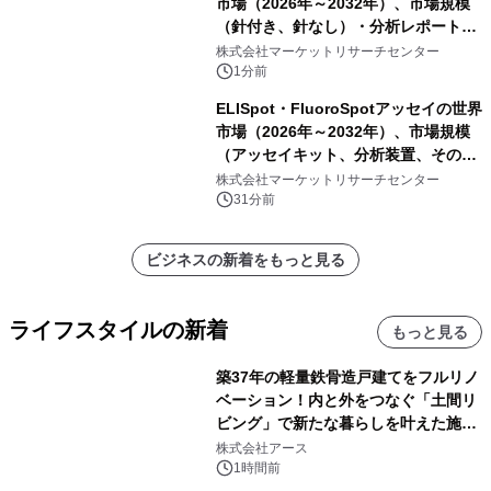
市場（2026年～2032年）、市場規模
（針付き、針なし）・分析レポートを
発表
株式会社マーケットリサーチセンター
1分前
ELISpot・FluoroSpotアッセイの世界
市場（2026年～2032年）、市場規模
（アッセイキット、分析装置、その
他）・分析レポートを発表
株式会社マーケットリサーチセンター
31分前
ビジネスの新着をもっと見る
ライフスタイルの新着
もっと見る
築37年の軽量鉄骨造戸建てをフルリノ
ベーション！内と外をつなぐ「土間リ
ビング」で新たな暮らしを叶えた施工
事例を株式会社アースが公開
株式会社アース
1時間前