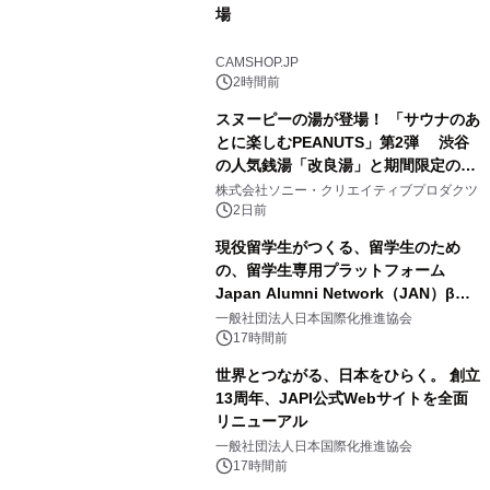
場
3
CAMSHOP.JP
2時間前
スヌーピーの湯が登場！ 「サウナのあ
とに楽しむPEANUTS」第2弾 渋谷
の人気銭湯「改良湯」と期間限定のコ
4
ラボレーション サウナイキタイコラ
株式会社ソニー・クリエイティブプロダクツ
ボグッズも発売決定！
2日前
現役留学生がつくる、留学生のため
の、留学生専用プラットフォーム
Japan Alumni Network（JAN）β版
5
をリリース
一般社団法人日本国際化推進協会
17時間前
世界とつながる、日本をひらく。 創立
13周年、JAPI公式Webサイトを全面
リニューアル
6
一般社団法人日本国際化推進協会
17時間前