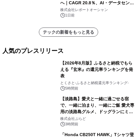
へ｜CAGR 20.8％、AI・データセンタ
ー需要が成長を牽引
株式会社レポートオーシャン
1日前
テックの新着をもっと見る
人気のプレスリリース
【2026年8月版】ふるさと納税でもら
える『玄米』の還元率ランキングを発
表
1
とくさと-ふるさと納税還元率ランキング-
5時間前
【淡路島】愛犬と一緒に過ごせる宿
で、一緒に泊まり、一緒にご飯 愛犬専
用の淡路島グルメ、ドッグランにミニ
2
プール グランピングとトレーラーハウ
株式会社ぷらど
スの2施設で
3時間前
「Honda CB250T HAWK」Tシャツ登