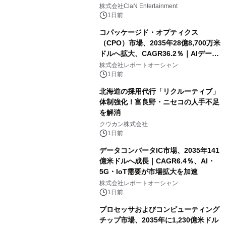
開催決定！！
株式会社ClaN Entertainment
1日前
コパッケージド・オプティクス
（CPO）市場、2035年28億8,700万米
ドルへ拡大、CAGR36.2％｜AIデータ
センター・高速光通信需要が成長を加
株式会社レポートオーシャン
速
1日前
北海道の採用代行「リクルーティブ」
体制強化！富良野・ニセコの人手不足
を解消
クウカン株式会社
1日前
データコンバータIC市場、2035年141
億米ドルへ成長｜CAGR6.4％、AI・
5G・IoT需要が市場拡大を加速
株式会社レポートオーシャン
1日前
プロセッサおよびコンピューティング
チップ市場、2035年に1,230億米ドル