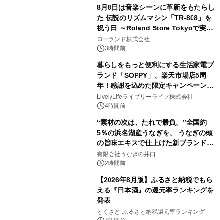
8月8日は音楽シーンに革新をもたらし
た 伝説のリズムマシン「TR-808」を
祝う日 ～Roland Store Tokyoで実機
3
を展示しての 記念キャンペーンを開
ローランド株式会社
催 英国ラジオ「NTS」の 特別プログ
3時間前
ラムや、「TR-808」を愛する伝説的
暮らしをもっと便利にする生活家電ブ
アーティストを フィーチャーしたアニ
ランド「SOPPY」、楽天市場店5周
メーションを公開～
年！感謝を込めた限定キャンペーンを
4
8月10日より開催
LivelyLifeライブリーライフ株式会社
4時間前
“素材の次は、たれで勝負。”全国約
5％の浜名湖産うなぎを、 うなぎの頭
の旨味エキスで仕上げた新ブランド
5
「井口の誉」誕生
有限会社うなぎの井口
2時間前
【2026年8月版】ふるさと納税でもら
える『日本酒』の還元率ランキングを
発表
6
とくさと-ふるさと納税還元率ランキング-