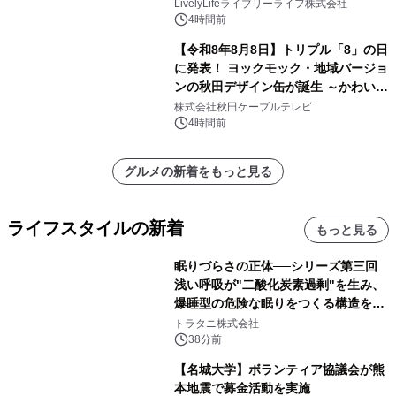
8月10日より開催
LivelyLifeライブリーライフ株式会社
4時間前
【令和8年8月8日】トリプル「8」の日
に発表！ ヨックモック・地域バージョ
ンの秋田デザイン缶が誕生 ～かわいい
秋田犬の子犬と秋田の四季と名所を巡
株式会社秋田ケーブルテレビ
るパッケージ～ 9月1日(火)秋田県内で
4時間前
販売開始
グルメの新着をもっと見る
ライフスタイルの新着
もっと見る
眠りづらさの正体──シリーズ第三回
浅い呼吸が"二酸化炭素過剰"を生み、
爆睡型の危険な眠りをつくる構造を解
説
トラタニ株式会社
38分前
【名城大学】ボランティア協議会が熊
本地震で募金活動を実施