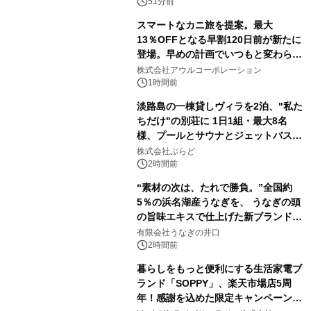
51分前
スマートなカニ旅を提案。最大
13％OFFとなる早割120日前が新たに
登場。早めの計画でいつもと変わらぬ
大人の冬旅を。ー夕日ヶ浦温泉「佳松
株式会社アウルコーポレーション
苑 別邸ふうか」ー
1時間前
淡路島の一棟貸しヴィラを2泊、"私た
ちだけ"の別荘に 1日1組・最大8名
様、プールとサウナとジェットバス付
きで Villa Mon Temps AWAJIの連泊
株式会社ぷらど
素泊りプラン
2時間前
“素材の次は、たれで勝負。”全国約
5％の浜名湖産うなぎを、 うなぎの頭
の旨味エキスで仕上げた新ブランド
「井口の誉」誕生
有限会社うなぎの井口
2時間前
暮らしをもっと便利にする生活家電ブ
ランド「SOPPY」、楽天市場店5周
年！感謝を込めた限定キャンペーンを