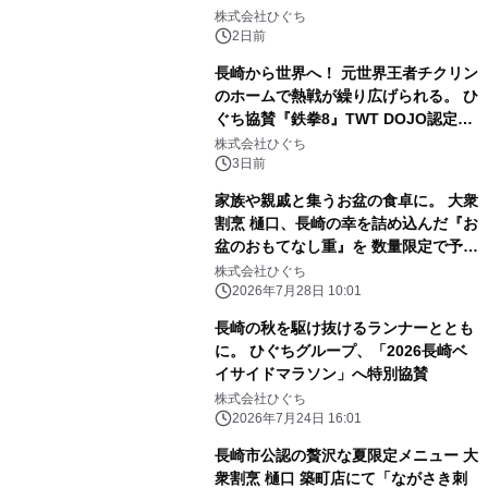
一品料理を拡充
株式会社ひぐち
2日前
長崎から世界へ！ 元世界王者チクリン
のホームで熱戦が繰り広げられる。 ひ
ぐち協賛『鉄拳8』TWT DOJO認定大
会「CHIKURIN CUP 2026」 長崎
株式会社ひぐち
にて開催
3日前
家族や親戚と集うお盆の食卓に。 大衆
割烹 樋口、長崎の幸を詰め込んだ『お
盆のおもてなし重』を 数量限定で予約
開始
株式会社ひぐち
2026年7月28日 10:01
長崎の秋を駆け抜けるランナーととも
に。 ひぐちグループ、「2026長崎ベ
イサイドマラソン」へ特別協賛
株式会社ひぐち
2026年7月24日 16:01
長崎市公認の贅沢な夏限定メニュー 大
衆割烹 樋口 築町店にて「ながさき刺