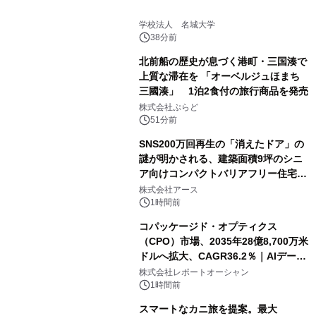
学校法人 名城大学
38分前
北前船の歴史が息づく港町・三国湊で
上質な滞在を 「オーベルジュほまち
三國湊」 1泊2食付の旅行商品を発売
株式会社ぷらど
51分前
SNS200万回再生の「消えたドア」の
謎が明かされる、建築面積9坪のシニ
ア向けコンパクトバリアフリー住宅が
誕生
株式会社アース
1時間前
コパッケージド・オプティクス
（CPO）市場、2035年28億8,700万米
ドルへ拡大、CAGR36.2％｜AIデータ
センター・高速光通信需要が成長を加
株式会社レポートオーシャン
速
1時間前
スマートなカニ旅を提案。最大