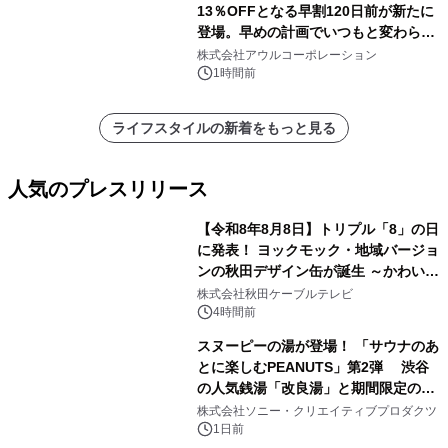
13％OFFとなる早割120日前が新たに
登場。早めの計画でいつもと変わらぬ
大人の冬旅を。ー夕日ヶ浦温泉「佳松
株式会社アウルコーポレーション
苑 別邸ふうか」ー
1時間前
ライフスタイルの新着をもっと見る
人気のプレスリリース
【令和8年8月8日】トリプル「8」の日
に発表！ ヨックモック・地域バージョ
ンの秋田デザイン缶が誕生 ～かわいい
1
秋田犬の子犬と秋田の四季と名所を巡
株式会社秋田ケーブルテレビ
るパッケージ～ 9月1日(火)秋田県内で
4時間前
販売開始
スヌーピーの湯が登場！ 「サウナのあ
とに楽しむPEANUTS」第2弾 渋谷
の人気銭湯「改良湯」と期間限定のコ
2
ラボレーション サウナイキタイコラ
株式会社ソニー・クリエイティブプロダクツ
ボグッズも発売決定！
1日前