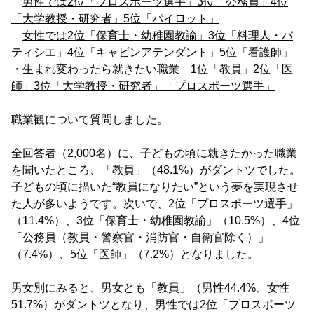
男性では2位「プロスポーツ選手」3位「公務員」4位
「大学教授・研究者」5位「パイロット」
女性では2位「保育士・幼稚園教諭」3位「料理人・パ
ティシエ」4位「キャビンアテンダント」5位「看護師」
・生まれ変わったら就きたい職業 1位「教員」2位「医
師」3位「大学教授・研究者」「プロスポーツ選手」
職業観について質問しました。
全回答者（2,000名）に、子どもの頃に就きたかった職業
を聞いたところ、「教員」（48.1%）がダントツでした。
子どもの頃に描いた“教員になりたい”という夢を実現させ
た人が多いようです。次いで、2位「プロスポーツ選手」
（11.4%）、3位「保育士・幼稚園教諭」（10.5%）、4位
「公務員（教員・警察官・消防官・自衛官除く）」
（7.4%）、5位「医師」（7.2%）となりました。
男女別にみると、男女とも「教員」（男性44.4%、女性
51.7%）がダントツとなり、男性では2位「プロスポーツ