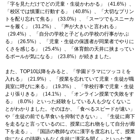
「字を見ただけでどの児童・生徒かわかる」（41.6%）、
「校区では慎重に行動する」（40.8%）、「大切なプリン
トを配り忘れて焦る」（33.0%）、「スーツでもスニーカ
ーを履く」（31.2%）、「声が大きいと言われる」
（29.4%）、「自分の学校と子どもの学校の行事がかぶ
る」（26.5%）、「児童・生徒の保護者が同業者でやりに
くさを感じる」（25.4%）、「体育館の天井に挟まってい
るボールが気になる」（23.8%）が続きました。
また、TOP10以降をみると、「学園ドラマにツッコミを
入れる」（21.9%）、「授業を忘れていて児童・生徒が職
員室に呼びに来る」（19.3%）、「学校行事で児童・生徒
より張りきる」（14.1%）、「オンライン授業で失敗をす
る」（8.0%）といった経験をしている人も少なくないこ
とがわかりました。そのほか、「食べるスピードが速い」
や「生徒の前でも早食いを抑制できない」、「生徒に廊下
を走るなと言っているのに、授業に忘れ物をして自分が廊
下を走る」、「国語の教師なのに漢字を度忘れして、授業
中になんの躊躇いもなく生徒に漢字を聞く」といった“教