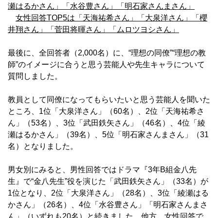
瀬はるかさん」「水谷豊さん」「明石家さんまさん」
女性回答TOP5は「天海祐希さん」「大泉洋さん」「櫻
井翔さん」「菅田将暉さん」「ムロツヨシさん」
最後に、全回答者（2,000名）に、“理想の同僚”“理想の教
師”のイメージに合うと思う芸能人や先生キャラについて
質問しました。
教員として同僚になってもらいたいと思う芸能人を聞いた
ところ、1位「大泉洋さん」（60名）、2位「天海祐希さ
ん」（53名）、3位「武田鉄矢さん」（46名）、4位「綾
瀬はるかさん」（39名）、5位「明石家さんまさん」（31
名）となりました。
男女別にみると、男性回答ではドラマ『3年B組金八先
生』で“金八先生”役を演じた「武田鉄矢さん」（33名）が
1位となり、2位「大泉洋さん」（28名）、3位「綾瀬はる
かさん」（26名）、4位「水谷豊さん」「明石家さんまさ
ん」（いずれも20名）と続きました。他方、女性回答で