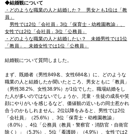
◆結婚観について
・どのような職業の人と結婚した？ 男女とも1位は「教
員」
男性では2位「会社員」3位「保育士・幼稚園教諭」、
女性では2位「会社員」3位「公務員」
・どのような職業の人と結婚したい？ 未婚男性では1位
「教員」、未婚女性では1位「公務員」
結婚観について質問しました。
まず、既婚者（男性849名、女性684名）に、どのような
職業の人と結婚したか聞いたところ、男女ともに「教員」
（男性38.2%、女性38.9%）が1位でした。職場結婚をし
た人が多いのではないでしょうか。児童・生徒の成長や笑
顔にやりがいを感じるなど、価値観の近いもの同士惹かれ
合うのかもしれません。2位以降をみると、男性では2位
「会社員」（25.6%）、3位「保育士・幼稚園教諭」
（8.0%）、4位「公務員（教員・警察官・消防官・自衛官
除く）」（5.3%）、5位「看護師」（4.9%）、女性では2