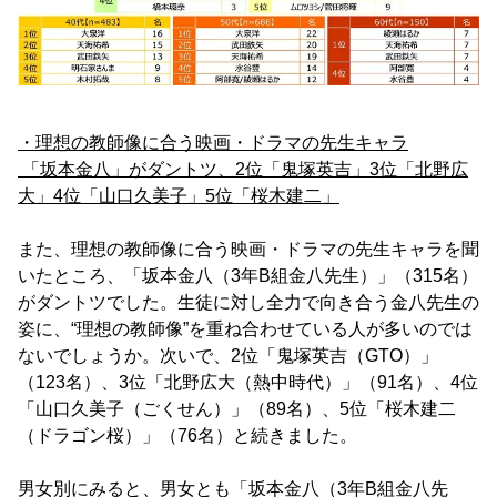
・理想の教師像に合う映画・ドラマの先生キャラ
「坂本金八」がダントツ、2位「鬼塚英吉」3位「北野広
大」4位「山口久美子」5位「桜木建二」
また、理想の教師像に合う映画・ドラマの先生キャラを聞
いたところ、「坂本金八（3年B組金八先生）」（315名）
がダントツでした。生徒に対し全力で向き合う金八先生の
姿に、“理想の教師像”を重ね合わせている人が多いのでは
ないでしょうか。次いで、2位「鬼塚英吉（GTO）」
（123名）、3位「北野広大（熱中時代）」（91名）、4位
「山口久美子（ごくせん）」（89名）、5位「桜木建二
（ドラゴン桜）」（76名）と続きました。
男女別にみると、男女とも「坂本金八（3年B組金八先