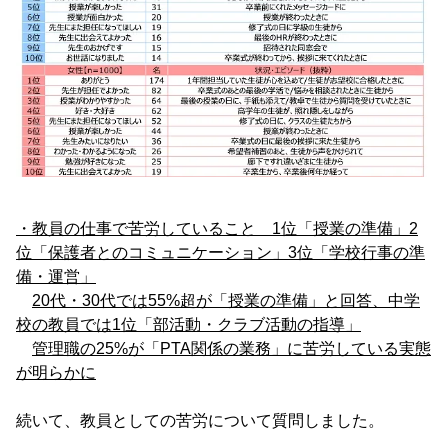
・教員の仕事で苦労していること 1位「授業の準備」2
位「保護者とのコミュニケーション」3位「学校行事の準
備・運営」
20代・30代では55%超が「授業の準備」と回答、中学
校の教員では1位「部活動・クラブ活動の指導」
管理職の25%が「PTA関係の業務」に苦労している実態
が明らかに
続いて、教員としての苦労について質問しました。