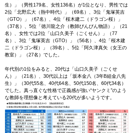
生）」（男性179名、女性136名）が1位となり、男性では
2位「北野広大（熱中時代）」（69名）、3位「鬼塚英吉
（GTO）」（67名）、4位「桜木建二（ドラゴン桜）」
（37名）、5位「徳川龍之介（教師びんびん物語）」（21
名）、女性では2位「山口久美子（ごくせん）」（77
名）、3位「鬼塚英吉（GTO）」（56名）、4位「桜木建
二（ドラゴン桜）」（39名）、5位「阿久津真矢（女王の
教室）」（27名）でした。
年代別の1位をみると、20代は「山口久美子（ごくせ
ん）」（21名）、30代以上は「坂本金八（3年B組金八先
生）」（30代55名、40代64名、50代150名、60代34名）
でした。真っ直ぐな性格で正義感が強い“ヤンクミ”のよう
な教師を理想像と考えている20代が多いようです。