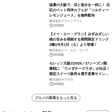
猛暑の大阪で、涼と塩分を一杯に！ 北
区のペット同伴カフェが「ソルティー
レモンジュース」を無料配布
株式会社グリーンアート
2時間前
【イー・エー・グラン】みずみずしい
桃の甘みを堪能する期間限定ドリンク
2種が8月1日（土）より登場！
株式会社ピー・エス・コープ
4時間前
セレッソ大阪の2026／27シーズン開
幕戦に 「ウメダチーズラボ」が出店！
限定スイーツ販売＆選手直筆サイング
ッズが当たる抽選会を 8月8日に開催
株式会社ヤマタカ
5時間前
グルメの新着をもっと見る