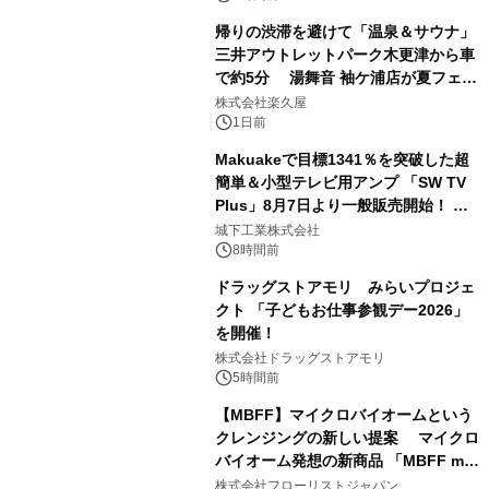
帰りの渋滞を避けて「温泉＆サウナ」
三井アウトレットパーク木更津から車
で約5分 湯舞音 袖ケ浦店が夏フェア
2
メニューを提供
株式会社楽久屋
1日前
Makuakeで目標1341％を突破した超
簡単＆小型テレビ用アンプ 「SW TV
Plus」8月7日より一般販売開始！ ケ
3
ーブル1本つなぐだけ、テレビの音が
城下工業株式会社
ぐっと豊かに
8時間前
ドラッグストアモリ みらいプロジェ
クト 「子どもお仕事参観デー2026」
を開催！
4
株式会社ドラッグストアモリ
5時間前
【MBFF】マイクロバイオームという
クレンジングの新しい提案 マイクロ
バイオーム発想の新商品 「MBFF mb
5
クレンジングPRO」を2026年8月6日
株式会社フローリストジャパン