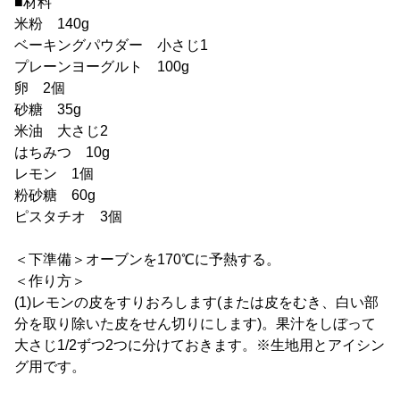
■材料
米粉 140g
ベーキングパウダー 小さじ1
プレーンヨーグルト 100g
卵 2個
砂糖 35g
米油 大さじ2
はちみつ 10g
レモン 1個
粉砂糖 60g
ピスタチオ 3個
＜下準備＞オーブンを170℃に予熱する。
＜作り方＞
(1)レモンの皮をすりおろします(または皮をむき、白い部
分を取り除いた皮をせん切りにします)。果汁をしぼって
大さじ1/2ずつ2つに分けておきます。※生地用とアイシン
グ用です。