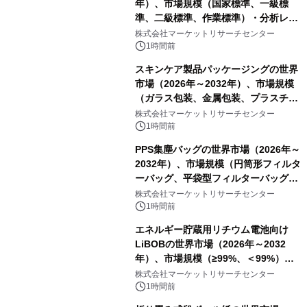
年）、市場規模（国家標準、一級標
準、二級標準、作業標準）・分析レポ
ートを発表
株式会社マーケットリサーチセンター
1時間前
スキンケア製品パッケージングの世界
市場（2026年～2032年）、市場規模
（ガラス包装、金属包装、プラスチッ
ク包装、その他）・分析レポートを発
株式会社マーケットリサーチセンター
表
1時間前
PPS集塵バッグの世界市場（2026年～
2032年）、市場規模（円筒形フィルタ
ーバッグ、平袋型フィルターバッグ、
プリーツフィルターバッグ、その
株式会社マーケットリサーチセンター
他）・分析レポートを発表
1時間前
エネルギー貯蔵用リチウム電池向け
LiBOBの世界市場（2026年～2032
年）、市場規模（≥99%、＜99%）・
分析レポートを発表
株式会社マーケットリサーチセンター
1時間前