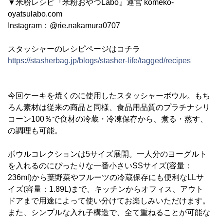
▼米粉レシピ『米粉おやつLabo』運営 komeko-
oyatsulabo.com
Instagram：@rie.nakamura0707
スタッシャーのレシピページはコチラ
https://stasherbag.jp/blogs/stasher-life/tagged/recipes
今回ケーキを焼くのに使用したスタッシャーボウル。もち
ろん素材は従来の商品と同様、食品用品質のプラチナシリ
コーン100％で食材の冷蔵・冷凍保存から、煮る・蒸す、
の調理も可能。
ボウルコレクションは5サイズ展開。一人分のヨーグルト
を入れるのにぴったりな一番小さいSSサイズ(容量：
236ml)から葉野菜やフルーツの冷蔵保存にも便利なLLサ
イズ(容量：1.89L)まで、キッチンからオフィス、アウト
ドアまで用途によって使い分けてお楽しみいただけます。
また、シンプルな入れ子構造で、全て重ねることが可能な