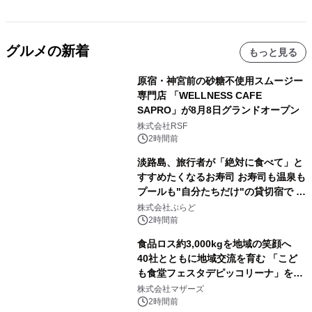
グルメの新着
もっと見る
原宿・神宮前の砂糖不使用スムージー
専門店 「WELLNESS CAFE
SAPRO」が8月8日グランドオープン
株式会社RSF
2時間前
淡路島、旅行者が「絶対に食べて」と
すすめたくなるお寿司 お寿司も温泉も
プールも"自分たちだけ"の貸切宿で 1
日1組限定「岩屋温泉 絵島別庭 海と
株式会社ぷらど
森」の握り寿司プラン
2時間前
食品ロス約3,000kgを地域の笑顔へ
40社とともに地域交流を育む 「こど
も食堂フェスタデピッコリーナ」を9
月5日(土)開催
株式会社マザーズ
2時間前