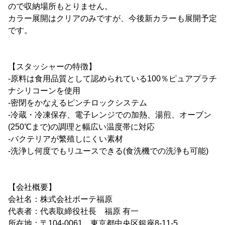
ので収納場所もとりません。
カラー展開はクリアのみですが、今後新カラーも展開予定
です。
【スタッシャーの特徴】
-原料は食用品質として認められている100％ピュアプラチ
ナシリコーンを使用
-密閉をかなえるピンチロックシステム
-冷蔵・冷凍保存、電子レンジでの加熱、湯煎、オーブン
(250℃まで)の調理と幅広い温度帯に対応
-バクテリアが繁殖しにくい素材
-洗浄し何度でもリユースできる(食洗機での洗浄も可能)
【会社概要】
会社名：株式会社ボーテ福原
代表者：代表取締役社長 福原 有一
所在地：〒104-0061 東京都中央区銀座8-11-5