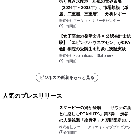
折り畳み式段ボール紙の世界市場
（2026年～2032年）、市場規模（単
層、二重層、三重層）・分析レポート
を発表
株式会社マーケットリサーチセンター
1時間前
【女子高生の発明文具 × 公認会計士試
験】「エビングハウスフセン」がCPA
会計学院の受講生を対象に実証実験を
実施
株式会社Ebbinghaus Stationery
1時間前
ビジネスの新着をもっと見る
人気のプレスリリース
スヌーピーの湯が登場！ 「サウナのあ
とに楽しむPEANUTS」第2弾 渋谷
の人気銭湯「改良湯」と期間限定のコ
1
ラボレーション サウナイキタイコラ
株式会社ソニー・クリエイティブプロダクツ
ボグッズも発売決定！
8時間前