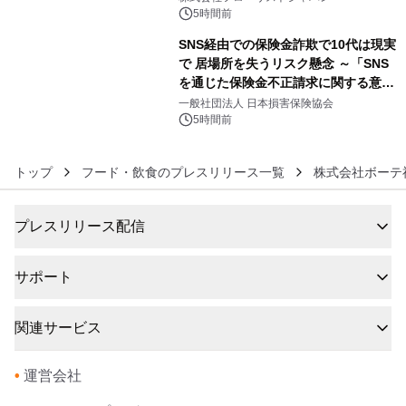
発売
5時間前
SNS経由での保険金詐欺で10代は現実
で 居場所を失うリスク懸念 ～「SNS
を通じた保険金不正請求に関する意識
6
調査」を実施、 認知度の低さも浮き彫
一般社団法人 日本損害保険協会
りに～
5時間前
トップ
フード・飲食のプレスリリース一覧
株式会社ボーテ
プレスリリース配信
サポート
関連サービス
•
運営会社