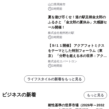
山口県周南市
1時間前
夏を遊び尽くせ！道の駅足柄金太郎の
ふるさと 「金太郎の夏休み」大感謝セ
ール開催！
株式会社相州村の駅
1時間前
【９/１１開催】 アクアフォトミクス
をテーマとした特別フォーラム（東
京） 「分野を超える水の世界：アクア
フォトミクスが切り拓く新しい科学の
株式会社エバートロン
地平」を開催
1時間前
ライフスタイルの新着をもっと見る
ビジネスの新着
もっと見る
耐性基準の世界市場（2026年～2032