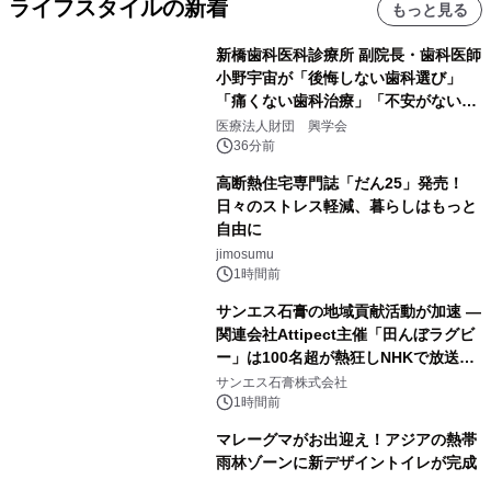
ライフスタイルの新着
もっと見る
新橋歯科医科診療所 副院長・歯科医師
小野宇宙が「後悔しない歯科選び」
「痛くない歯科治療」「不安がない治
療計画」をテーマに専門監修
医療法人財団 興学会
36分前
高断熱住宅専門誌「だん25」発売！
日々のストレス軽減、暮らしはもっと
自由に
jimosumu
1時間前
サンエス石膏の地域貢献活動が加速 ―
関連会社Attipect主催「田んぼラグビ
ー」は100名超が熱狂しNHKで放送さ
れました。
サンエス石膏株式会社
1時間前
マレーグマがお出迎え！アジアの熱帯
雨林ゾーンに新デザイントイレが完成