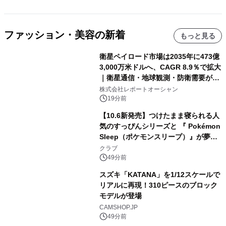
ファッション・美容の新着
もっと見る
衛星ペイロード市場は2035年に473億
3,000万米ドルへ、CAGR 8.9％で拡大
｜衛星通信・地球観測・防衛需要が牽
引する次世代宇宙産業の成長戦略
株式会社レポートオーシャン
19分前
【10.6新発売】つけたまま寝られる人
気のすっぴんシリーズと 『 Pokémon
Sleep（ポケモンスリープ）』が夢の
コラボレーション！
クラブ
49分前
スズキ「KATANA」を1/12スケールで
リアルに再現！310ピースのブロック
モデルが登場
CAMSHOP.JP
49分前