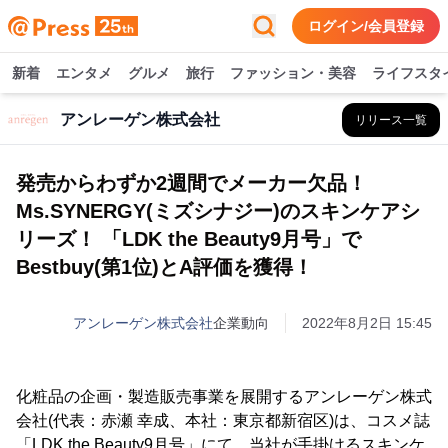
ログイン/会員登録
新着
エンタメ
グルメ
旅行
ファッション・美容
ライフスタ
アンレーゲン株式会社
リリース一覧
発売からわずか2週間でメーカー欠品！
Ms.SYNERGY(ミズシナジー)のスキンケアシ
リーズ！ 「LDK the Beauty9月号」で
Bestbuy(第1位)とA評価を獲得！
アンレーゲン株式会社
企業動向
2022年8月2日 15:45
化粧品の企画・製造販売事業を展開するアンレーゲン株式
会社(代表：赤瀬 幸成、本社：東京都新宿区)は、コスメ誌
「LDK the Beauty9月号」にて、当社が手掛けるスキンケ