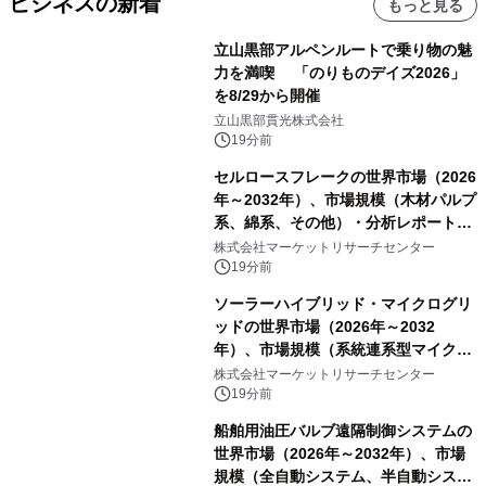
ビジネスの新着
もっと見る
立山黒部アルペンルートで乗り物の魅
力を満喫 「のりものデイズ2026」
を8/29から開催
立山黒部貫光株式会社
19分前
セルロースフレークの世界市場（2026
年～2032年）、市場規模（木材パルプ
系、綿系、その他）・分析レポートを
発表
株式会社マーケットリサーチセンター
19分前
ソーラーハイブリッド・マイクログリ
ッドの世界市場（2026年～2032
年）、市場規模（系統連系型マイクロ
グリッド、独立型マイクログリッ
株式会社マーケットリサーチセンター
ド）・分析レポートを発表
19分前
船舶用油圧バルブ遠隔制御システムの
世界市場（2026年～2032年）、市場
規模（全自動システム、半自動システ