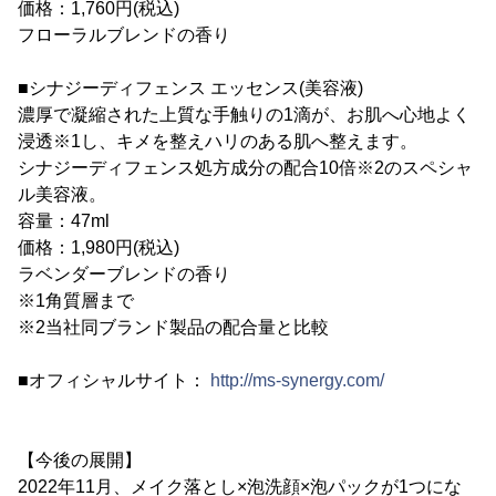
価格：1,760円(税込)
フローラルブレンドの香り
■シナジーディフェンス エッセンス(美容液)
濃厚で凝縮された上質な手触りの1滴が、お肌へ心地よく
浸透※1し、キメを整えハリのある肌へ整えます。
シナジーディフェンス処方成分の配合10倍※2のスペシャ
ル美容液。
容量：47ml
価格：1,980円(税込)
ラベンダーブレンドの香り
※1角質層まで
※2当社同ブランド製品の配合量と比較
■オフィシャルサイト：
http://ms-synergy.com/
【今後の展開】
2022年11月、メイク落とし×泡洗顔×泡パックが1つにな