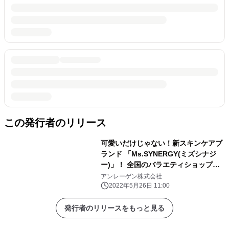
この発行者のリリース
可愛いだけじゃない！新スキンケアブ
ランド 「Ms.SYNERGY(ミズシナジ
ー)」！ 全国のバラエティショップ、
ドラッグストアで5月27日から発売開
アンレーゲン株式会社
始！
2022年5月26日 11:00
発行者のリリースをもっと見る