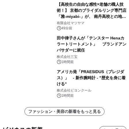
【高校生の自由な感性×老舗の職人技
術！】 京都のブライダルリング専門店
「雅-miyabi-」が、 南丹高校との地域
共創から生まれた 特別な結婚指輪・婚
有限会社マツヤマ
約指輪「幾重 -ikue-」「宮美 -
49分前
miyabi-」を 令和8年8月8日に新発
田中律子さんが「テンスター Henaカ
売！
ラートリートメント」 ブランドアン
バサダーに就任
株式会社三宝
1時間前
アメリカ発「PRAESIDUS（プレジダ
ス）」 - 新作腕時計 - "歴史を身に着
ける“
株式会社ビヨンクール
1時間前
ファッション・美容の新着をもっと見る