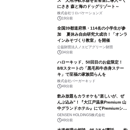
ス 犬用浄軟水器を全客室に導入～く
にさき 森と海のドッグリゾート～
株式会社リロバケーションズ
19分前
全国39都道府県・114名の小学生が参
加 夏休み自由研究大成功！「オンラ
インみそづくり教室」を開催
公益財団法人ノエビアグリーン財団
34分前
ハローキッド、50回目のお盆限定！
8/8スタートの「黒毛和牛赤身ステー
キ」で至福の家族団らんを
株式会社バーガーキッド
49分前
飲み放題もカラオケも”楽しいが、ぜ
んぶ込み”！『大江戸温泉Premium 山
中グランドホテル』にてPremiumシリ
ーズ初のオールインクルーシブ導入
GENSEN HOLDINGS株式会社
49分前