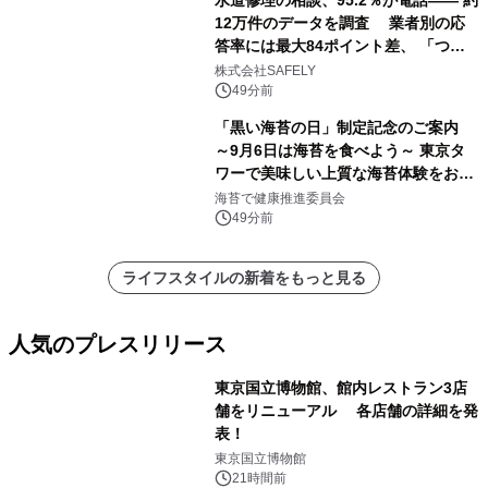
水道修理の相談、95.2％が電話―― 約
12万件のデータを調査 業者別の応
答率には最大84ポイント差、 「つな
がりやすさ」も選定基準に
株式会社SAFELY
49分前
「黒い海苔の日」制定記念のご案内
～9月6日は海苔を食べよう～ 東京タ
ワーで美味しい上質な海苔体験をお届
けします！
海苔で健康推進委員会
49分前
ライフスタイルの新着をもっと見る
人気のプレスリリース
東京国立博物館、館内レストラン3店
舗をリニューアル 各店舗の詳細を発
表！
1
東京国立博物館
21時間前