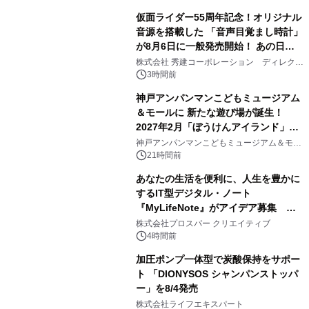
仮面ライダー55周年記念！オリジナル
音源を搭載した 「音声目覚まし時計」
が8月6日に一般発売開始！ あの日の
2
大興奮が今甦る
株式会社 秀建コーポレーション ディレクト
アートギャラリー
3時間前
神戸アンパンマンこどもミュージアム
＆モールに 新たな遊び場が誕生！
2027年2月「ぼうけんアイランド」が
3
オープン
神戸アンパンマンこどもミュージアム＆モー
ル
21時間前
あなたの生活を便利に、人生を豊かに
するIT型デジタル・ノート
『MyLifeNote』がアイデア募集 優
4
秀賞100名に1年間無償試用
株式会社プロスパー クリエイティブ
4時間前
加圧ポンプ一体型で炭酸保持をサポー
ト 「DIONYSOS シャンパンストッパ
ー」を8/4発売
5
株式会社ライフエキスパート