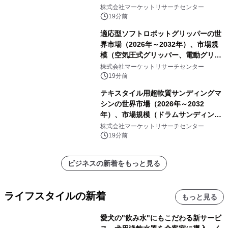
ム）・分析レポートを発表
株式会社マーケットリサーチセンター
19分前
適応型ソフトロボットグリッパーの世
界市場（2026年～2032年）、市場規
模（空気圧式グリッパー、電動グリッ
パー）・分析レポートを発表
株式会社マーケットリサーチセンター
19分前
テキスタイル用超軟質サンディングマ
シンの世界市場（2026年～2032
年）、市場規模（ドラムサンディング
マシン、ジェットサンディングマシ
株式会社マーケットリサーチセンター
ン、ローラーサンディングマシン、そ
19分前
の他）・分析レポートを発表
ビジネスの新着をもっと見る
ライフスタイルの新着
もっと見る
愛犬の"飲み水"にもこだわる新サービ