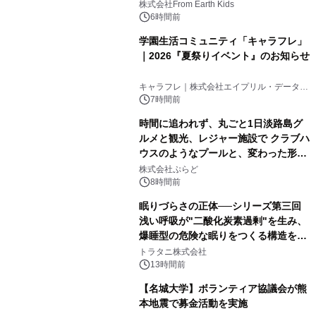
(日)開催
株式会社From Earth Kids
6時間前
学園生活コミュニティ「キャラフレ」
｜2026『夏祭りイベント』のお知らせ
キャラフレ｜株式会社エイプリル・データ・
デザインズ
7時間前
時間に追われず、丸ごと1日淡路島グ
ルメと観光、レジャー施設で クラブハ
ウスのようなプールと、変わった形の
サウナも 「THE BOXY AWAJI」のお
株式会社ぷらど
得な素泊まり連泊プランで
8時間前
眠りづらさの正体──シリーズ第三回
浅い呼吸が"二酸化炭素過剰"を生み、
爆睡型の危険な眠りをつくる構造を解
説
トラタニ株式会社
13時間前
【名城大学】ボランティア協議会が熊
本地震で募金活動を実施