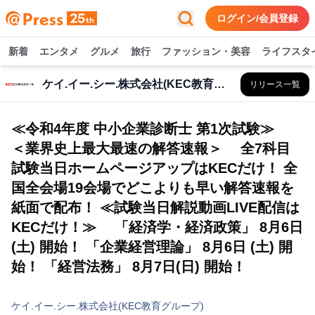
ログイン/会員登録
新着
エンタメ
グルメ
旅行
ファッション・美容
ライフスタ
ケイ.イー.シー.株式会社(KEC教育グループ)
リリース一覧
≪令和4年度 中小企業診断士 第1次試験≫
＜業界史上最大最速の解答速報＞ 全7科目
試験当日ホームページアップはKECだけ！ 全
国全会場19会場でどこよりも早い解答速報を
紙面で配布！ ≪試験当日解説動画LIVE配信は
KECだけ！≫ 「経済学・経済政策」 8月6日
(土) 開始！ 「企業経営理論」 8月6日 (土) 開
始！ 「経営法務」 8月7日(日) 開始！
ケイ.イー.シー.株式会社(KEC教育グループ)