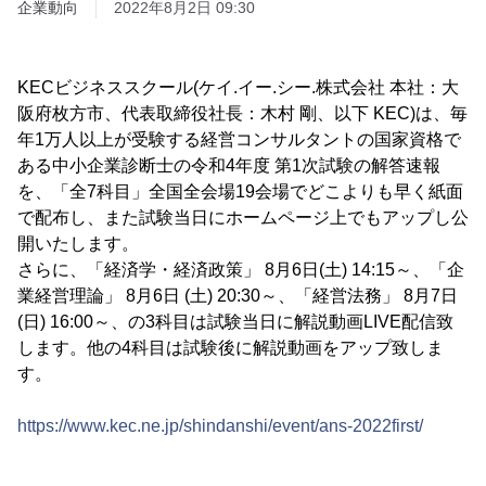
企業動向
2022年8月2日 09:30
KECビジネススクール(ケイ.イー.シー.株式会社 本社：大
阪府枚方市、代表取締役社長：木村 剛、以下 KEC)は、毎
年1万人以上が受験する経営コンサルタントの国家資格で
ある中小企業診断士の令和4年度 第1次試験の解答速報
を、「全7科目」全国全会場19会場でどこよりも早く紙面
で配布し、また試験当日にホームページ上でもアップし公
開いたします。
さらに、「経済学・経済政策」 8月6日(土) 14:15～、「企
業経営理論」 8月6日 (土) 20:30～、「経営法務」 8月7日
(日) 16:00～、の3科目は試験当日に解説動画LIVE配信致
します。他の4科目は試験後に解説動画をアップ致しま
す。
https://www.kec.ne.jp/shindanshi/event/ans-2022first/