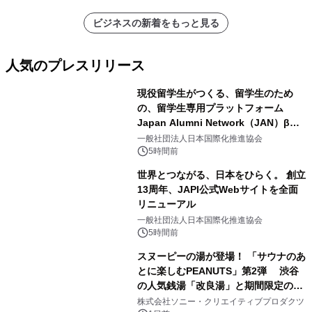
ビジネスの新着をもっと見る
人気のプレスリリース
現役留学生がつくる、留学生のため
の、留学生専用プラットフォーム
Japan Alumni Network（JAN）β版
1
をリリース
一般社団法人日本国際化推進協会
5時間前
世界とつながる、日本をひらく。 創立
13周年、JAPI公式Webサイトを全面
リニューアル
2
一般社団法人日本国際化推進協会
5時間前
スヌーピーの湯が登場！ 「サウナのあ
とに楽しむPEANUTS」第2弾 渋谷
の人気銭湯「改良湯」と期間限定のコ
3
ラボレーション サウナイキタイコラ
株式会社ソニー・クリエイティブプロダクツ