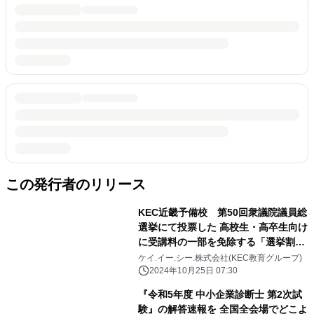
この発行者のリリース
KEC近畿予備校 第50回衆議院議員総
選挙にて投票した 高校生・高卒生向け
に受講料の一部を免除する「選挙割」
を実施
ケイ.イー.シー.株式会社(KEC教育グループ)
2024年10月25日 07:30
『令和5年度 中小企業診断士 第2次試
験』の解答速報を 全国全会場でどこよ