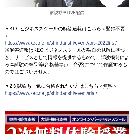
解説動画LIVE配信
▼KECビジネススクールの解答速報はこちら＜登録不要
＞
https://www.kec.ne.jp/shindanshi/event/ans-2022first/
※解答速報はKECビジネススクールが独自の見解に基づ
き、サービスとして情報を提供するもので、試験機関によ
る本試験の結果等(合格基準点・合否)について保証するも
のではございません。
▼2次試験も一気に合格されたい方はこちら＜無料＞
https://www.kec.ne.jp/shindanshi/event/trial/