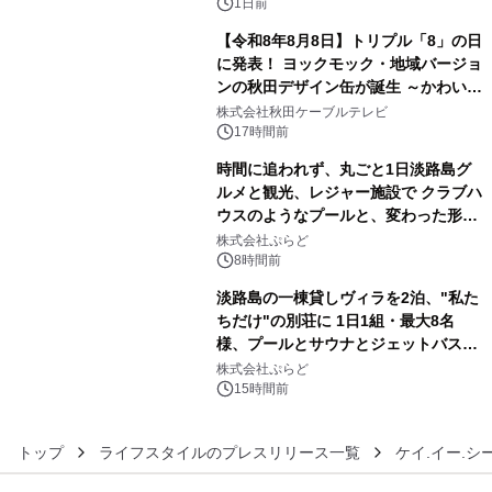
ボグッズも発売決定！
1日前
【令和8年8月8日】トリプル「8」の日
に発表！ ヨックモック・地域バージョ
ンの秋田デザイン缶が誕生 ～かわいい
4
秋田犬の子犬と秋田の四季と名所を巡
株式会社秋田ケーブルテレビ
るパッケージ～ 9月1日(火)秋田県内で
17時間前
販売開始
時間に追われず、丸ごと1日淡路島グ
ルメと観光、レジャー施設で クラブハ
ウスのようなプールと、変わった形の
5
サウナも 「THE BOXY AWAJI」のお
株式会社ぷらど
得な素泊まり連泊プランで
8時間前
淡路島の一棟貸しヴィラを2泊、"私た
ちだけ"の別荘に 1日1組・最大8名
様、プールとサウナとジェットバス付
6
きで Villa Mon Temps AWAJIの連泊
株式会社ぷらど
素泊りプラン
15時間前
トップ
ライフスタイルのプレスリリース一覧
ケイ.イー.シ