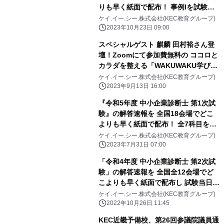
りも早く紙面で配布！ 事例Iを試験当
日にKECホームページにアップ！
ケイ.イー.シー.株式会社(KEC教育グループ)
2023年10月23日 09:00
スペシャルゲスト 麒麟 田村裕さん登
壇！Zoomにて参加費無料の ココロと
カラダを整える「WAKUWAKU学び
FESTA」を9/16開催
ケイ.イー.シー.株式会社(KEC教育グループ)
2023年9月13日 16:00
『令和5年度 中小企業診断士 第1次試
験』の解答速報を 全国18会場でどこ
よりも早く紙面で配布！ 全7科目を試
験当日にKECホームページにアップ！
ケイ.イー.シー.株式会社(KEC教育グループ)
2023年7月31日 07:00
「令和4年度 中小企業診断士 第2次試
験」の解答速報を 全国全12会場でど
こよりも早く紙面で配布し 試験当日に
ホームページへアップ！
ケイ.イー.シー.株式会社(KEC教育グループ)
2022年10月26日 11:45
KEC近畿予備校、第26回参議院議員通