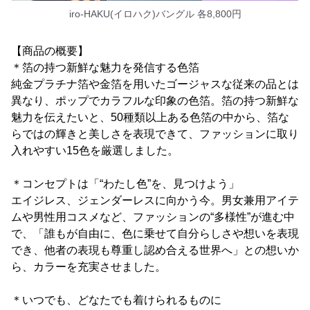
iro-HAKU(イロハク)バングル 各8,800円
【商品の概要】
＊箔の持つ新鮮な魅力を発信する色箔
純金プラチナ箔や金箔を用いたゴージャスな従来の品とは
異なり、ポップでカラフルな印象の色箔。箔の持つ新鮮な
魅力を伝えたいと、50種類以上ある色箔の中から、箔な
らではの輝きと美しさを表現できて、ファッションに取り
入れやすい15色を厳選しました。
＊コンセプトは「“わたし色”を、見つけよう」
エイジレス、ジェンダーレスに向かう今。男女兼用アイテ
ムや男性用コスメなど、ファッションの“多様性”が進む中
で、「誰もが自由に、色に乗せて自分らしさや想いを表現
でき、他者の表現も尊重し認め合える世界へ」との想いか
ら、カラーを充実させました。
＊いつでも、どなたでも着けられるものに