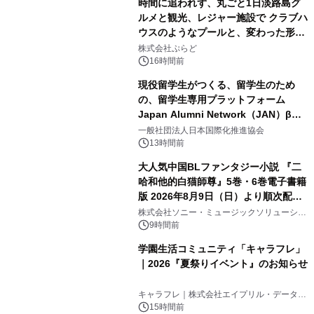
時間に追われず、丸ごと1日淡路島グ
ルメと観光、レジャー施設で クラブハ
ウスのようなプールと、変わった形の
2
サウナも 「THE BOXY AWAJI」のお
株式会社ぷらど
得な素泊まり連泊プランで
16時間前
現役留学生がつくる、留学生のため
の、留学生専用プラットフォーム
Japan Alumni Network（JAN）β版
3
をリリース
一般社団法人日本国際化推進協会
13時間前
大人気中国BLファンタジー小説 『二
哈和他的白猫師尊』5巻・6巻電子書籍
版 2026年8月9日（日）より順次配信
4
開始
株式会社ソニー・ミュージックソリューショ
ンズ
9時間前
学園生活コミュニティ「キャラフレ」
｜2026『夏祭りイベント』のお知らせ
5
キャラフレ｜株式会社エイプリル・データ・
デザインズ
15時間前