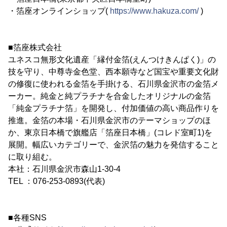
・箔座オンラインショップ(
https://www.hakuza.com/
)
■箔座株式会社
ユネスコ無形文化遺産「縁付金箔(えんつけきんぱく)」の
技を守り、中尊寺金色堂、西本願寺など国宝や重要文化財
の修復に使われる金箔を手掛ける、石川県金沢市の金箔メ
ーカー。純金と純プラチナを合金したオリジナルの金箔
「純金プラチナ箔」を開発し、付加価値の高い商品作りを
推進。金箔の本場・石川県金沢市のテーマショップのほ
か、東京日本橋で旗艦店「箔座日本橋」(コレド室町1)を
展開。幅広いカテゴリーで、金沢箔の魅力を発信すること
に取り組む。
本社：石川県金沢市森山1-30-4
TEL ：076-253-0893(代表)
■各種SNS