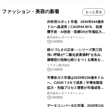
ファッション・美容の新着
もっと見る
外科用ロボット市場、2035年544億米
ドルへ急成長｜CAGR44.90％、低侵
襲手術・AI技術・医療DXが市場拡大を
牽引
株式会社レポートオーシャン
21時間前
眠りづらさの正体──シリーズ第三回
浅い呼吸が"二酸化炭素過剰"を生み、
爆睡型の危険な眠りをつくる構造を解
説
トラタニ株式会社
21時間前
半導体ガス市場は2035年236億米ドル
へ、CAGR 7.4％で成長｜半導体製造
拡大・先端プロセス需要が市場成長を
加速
株式会社レポートオーシャン
23時間前
データコンバータIC市場、2035年141