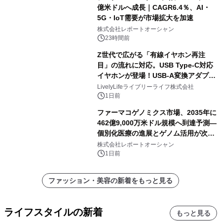
億米ドルへ成長｜CAGR6.4％、AI・
5G・IoT需要が市場拡大を加速
株式会社レポートオーシャン
23時間前
Z世代で広がる「有線イヤホン再注
目」の流れに対応。USB Type-C対応
イヤホンが登場！USB-A変換アダプタ
ー付きでスマホからパソコンまで幅広
LivelyLifeライブリーライフ株式会社
く活用可能
1日前
ファーマコゲノミクス市場、2035年に
462億9,000万米ドル規模へ到達予測―
個別化医療の進展とゲノム活用が次世
代ヘルスケア投資を加速
株式会社レポートオーシャン
1日前
ファッション・美容の新着をもっと見る
ライフスタイルの新着
もっと見る