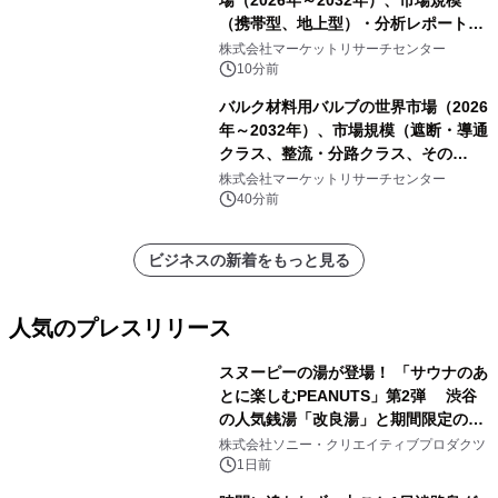
場（2026年～2032年）、市場規模
（携帯型、地上型）・分析レポートを
発表
株式会社マーケットリサーチセンター
10分前
バルク材料用バルブの世界市場（2026
年～2032年）、市場規模（遮断・導通
クラス、整流・分路クラス、その
他）・分析レポートを発表
株式会社マーケットリサーチセンター
40分前
ビジネスの新着をもっと見る
人気のプレスリリース
スヌーピーの湯が登場！ 「サウナのあ
とに楽しむPEANUTS」第2弾 渋谷
の人気銭湯「改良湯」と期間限定のコ
1
ラボレーション サウナイキタイコラ
株式会社ソニー・クリエイティブプロダクツ
ボグッズも発売決定！
1日前