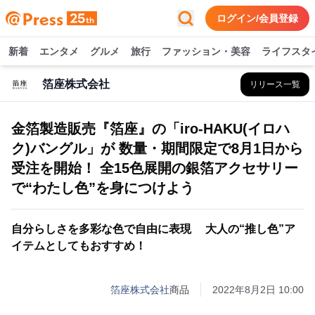
ログイン/会員登録
新着
エンタメ
グルメ
旅行
ファッション・美容
ライフスタ
箔座株式会社
リリース一覧
金箔製造販売『箔座』の「iro-HAKU(イロハ
ク)バングル」が 数量・期間限定で8月1日から
受注を開始！ 全15色展開の銀箔アクセサリー
で“わたし色”を身につけよう
自分らしさを多彩な色で自由に表現 大人の“推し色”ア
イテムとしてもおすすめ！
箔座株式会社
商品
2022年8月2日 10:00