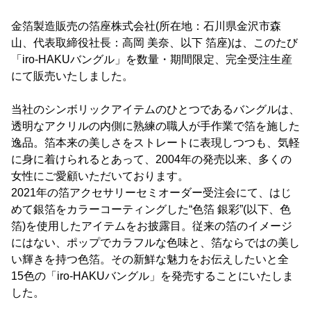
金箔製造販売の箔座株式会社(所在地：石川県金沢市森
山、代表取締役社長：高岡 美奈、以下 箔座)は、このたび
「iro-HAKUバングル」を数量・期間限定、完全受注生産
にて販売いたしました。
当社のシンボリックアイテムのひとつであるバングルは、
透明なアクリルの内側に熟練の職人が手作業で箔を施した
逸品。箔本来の美しさをストレートに表現しつつも、気軽
に身に着けられるとあって、2004年の発売以来、多くの
女性にご愛顧いただいております。
2021年の箔アクセサリーセミオーダー受注会にて、はじ
めて銀箔をカラーコーティングした“色箔 銀彩”(以下、色
箔)を使用したアイテムをお披露目。従来の箔のイメージ
にはない、ポップでカラフルな色味と、箔ならではの美し
い輝きを持つ色箔。その新鮮な魅力をお伝えしたいと全
15色の「iro-HAKUバングル」を発売することにいたしま
した。