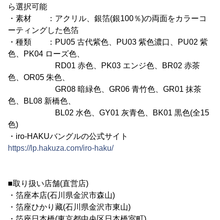
ら選択可能
・素材 ：アクリル、銀箔(銀100％)の両面をカラーコ
ーティングした色箔
・種類 ：PU05 古代紫色、PU03 紫色濃口、PU02 紫
色、PK04 ローズ色、
RD01 赤色、PK03 エンジ色、BR02 赤茶
色、OR05 朱色、
GR08 暗緑色、GR06 青竹色、GR01 抹茶
色、BL08 新橋色、
BL02 水色、GY01 灰青色、BK01 黒色(全15
色)
・iro-HAKUバングルの公式サイト
https://lp.hakuza.com/iro-haku/
■取り扱い店舗(直営店)
・箔座本店(石川県金沢市森山)
・箔座ひかり藏(石川県金沢市東山)
・箔座日本橋(東京都中央区日本橋室町)