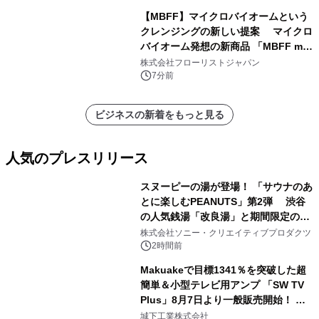
【MBFF】マイクロバイオームという
クレンジングの新しい提案 マイクロ
バイオーム発想の新商品 「MBFF mb
クレンジングPRO」を2026年8月6日
株式会社フローリストジャパン
発売
7分前
ビジネスの新着をもっと見る
人気のプレスリリース
スヌーピーの湯が登場！ 「サウナのあ
とに楽しむPEANUTS」第2弾 渋谷
の人気銭湯「改良湯」と期間限定のコ
1
ラボレーション サウナイキタイコラ
株式会社ソニー・クリエイティブプロダクツ
ボグッズも発売決定！
2時間前
Makuakeで目標1341％を突破した超
簡単＆小型テレビ用アンプ 「SW TV
Plus」8月7日より一般販売開始！ ケ
2
ーブル1本つなぐだけ、テレビの音が
城下工業株式会社