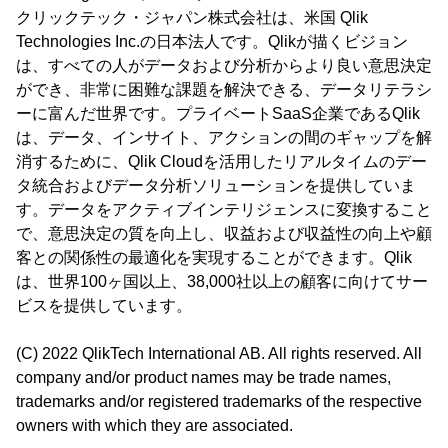
クリックテック・ジャパン株式会社は、米国 Qlik
Technologies Inc.の日本法人です。Qlikが描くビジョン
は、すべての人がデータおよび分析からより良い意思決定
ができ、非常に困難な課題を解決できる、データリテラシ
ーに富んだ世界です。プライベートSaaS企業であるQlik
は、データ、インサイト、アクションの間のギャップを解
消するために、Qlik Cloudを活用したリアルタイムのデー
タ統合およびデータ分析ソリューションを提供していま
す。データをアクティブインテリジェンスに変換すること
で、意思決定の質を向上し、収益および収益性の向上や顧
客との関係性の最適化を実現することができます。Qlik
は、世界100ヶ国以上、38,000社以上の顧客に向けてサー
ビスを提供しています。
(C) 2022 QlikTech International AB. All rights reserved. All
company and/or product names may be trade names,
trademarks and/or registered trademarks of the respective
owners with which they are associated.