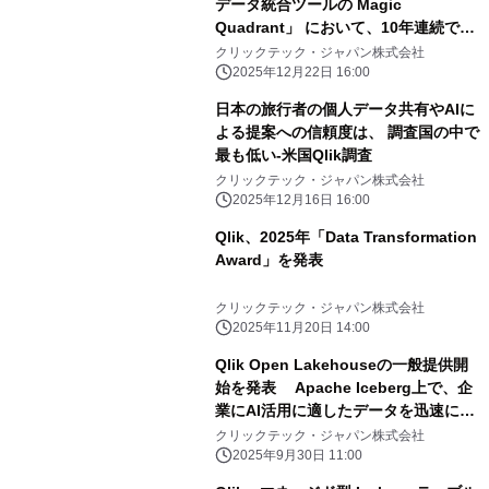
データ統合ツールの Magic
Quadrant」 において、10年連続でリ
ーダーの1社として評価
クリックテック・ジャパン株式会社
2025年12月22日 16:00
日本の旅行者の個人データ共有やAIに
よる提案への信頼度は、 調査国の中で
最も低い-米国Qlik調査
クリックテック・ジャパン株式会社
2025年12月16日 16:00
Qlik、2025年「Data Transformation
Award」を発表
クリックテック・ジャパン株式会社
2025年11月20日 14:00
Qlik Open Lakehouseの一般提供開
始を発表 Apache Iceberg上で、企
業にAI活用に適したデータを迅速に提
供
クリックテック・ジャパン株式会社
2025年9月30日 11:00