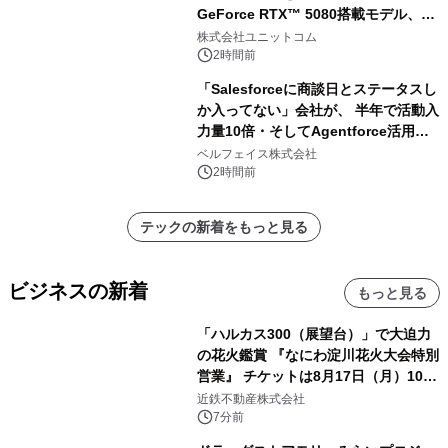
GeForce RTX™ 5080搭載モデル、
NVIDIA® GeForce RTX™ 5070 Ti搭
株式会社ユニットコム
載モデルを販売開始
2時間前
「Salesforceに商談日とステータスし
か入ってない」会社が、 半年で活動入
力量10倍・そしてAgentforce活用へ
── 敷島住宅×bellSalesAI事例公開
ベルフェイス株式会社
2時間前
テックの新着をもっと見る
ビジネスの新着
もっと見る
「ハルカス300（展望台）」で大迫力
の花火鑑賞 『なにわ淀川花火大会特別
営業』 チケットは8月17日（月）10時
00分から販売開始！
近鉄不動産株式会社
7分前