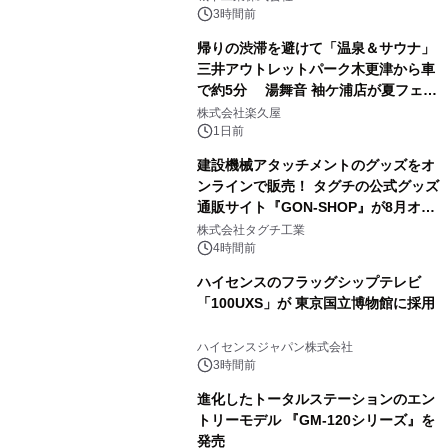
ぐっと豊かに
3時間前
帰りの渋滞を避けて「温泉＆サウナ」
三井アウトレットパーク木更津から車
で約5分 湯舞音 袖ケ浦店が夏フェア
3
メニューを提供
株式会社楽久屋
1日前
建設機械アタッチメントのグッズをオ
ンラインで販売！ タグチの公式グッズ
通販サイト『GON-SHOP』が8月オー
4
プン
株式会社タグチ工業
4時間前
ハイセンスのフラッグシップテレビ
「100UXS」が 東京国立博物館に採用
5
ハイセンスジャパン株式会社
3時間前
進化したトータルステーションのエン
トリーモデル 『GM-120シリーズ』を
発売