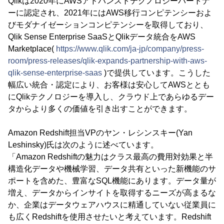
Qlikは2020年にAWSアドバンストテクノロジーパートナ
ーに認定され、2021年にはAWS移行コンピテンシーおよ
びモダナイゼーションコンピテンシーを取得しており、
Qlik Sense Enterprise SaaSとQlikデータ統合をAWS
Marketplace(
https://www.qlik.com/ja-jp/company/press-
room/press-releases/qlik-expands-partnership-with-aws-
qlik-sense-enterprise-saas
)で提供しています。こうした
幅広い統合・認定により、お客様は安心してAWSととも
にQlikテクノロジーを導入し、クラウド上であらゆるデー
タからより多くの価値を引き出すことができます。
Amazon Redshift担当VPのヤン・レシンスキー(Yan
Leshinsky)氏は次のように述べています。
「Amazon Redshiftの魅力はクラス最高の費用対効果と半
構造化データや機械学習、データ共有といった新機能のサ
ポートを含めた、豊富なSQL機能にあります。データ量が
増え、データからインサイトを取得するニーズが高まるな
か、企業はデータウェアハウスに精通していない従業員に
も広くRedshiftを使用させたいと考えています。Redshift