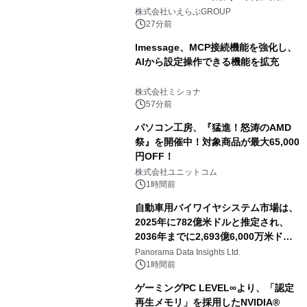
る力」―｜いえらぶGROUP
株式会社いえらぶGROUP
27分前
lmessage、MCP接続機能を強化し、
AIから設定操作できる機能を拡充
株式会社ミショナ
57分前
パソコン工房、『猛進！怒涛のAMD
祭』を開催中！対象商品が最大65,000
円OFF！
株式会社ユニットコム
1時間前
自動車用バイワイヤシステム市場は、
2025年に782億米ドルと推定され、
2036年までに2,693億6,000万米ドル
に達すると予測されており、予測期間
Panorama Data Insights Ltd.
（2026年～2036年）
1時間前
ゲーミングPC LEVEL∞より、「認定
再生メモリ」を採用したNVIDIA®