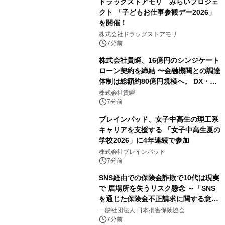
ドラッグストアモリ みらいプロジェ
クト 「子どもお仕事参観デー2026」
を開催！
株式会社ドラッグストアモリ
7分前
株式会社貴瞬、16億円のシンジケート
ローン契約を締結 〜金融機関との調達
体制は総額約80億円規模へ。 DX・海
外展開をはじめとした成長投資を加速
株式会社貴瞬
～
7分前
ブレインパッド、女子中高生の理工系
キャリアを支援する 「女子中高生夏の
学校2026」に4年連続で参加
株式会社ブレインパッド
7分前
SNS経由での保険金詐欺で10代は現実
で 居場所を失うリスク懸念 ～「SNS
を通じた保険金不正請求に関する意識
調査」を実施、 認知度の低さも浮き彫
一般社団法人 日本損害保険協会
りに～
7分前