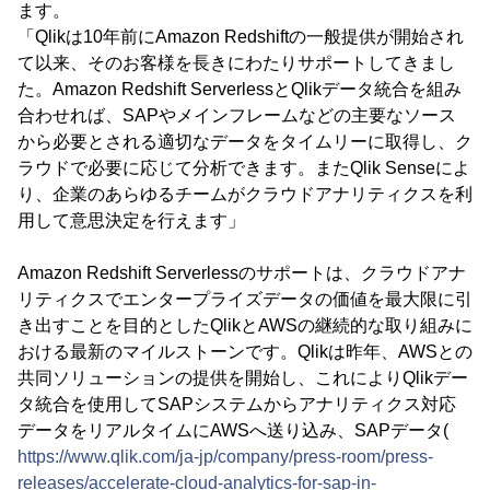
ます。
「Qlikは10年前にAmazon Redshiftの一般提供が開始され
て以来、そのお客様を長きにわたりサポートしてきまし
た。Amazon Redshift ServerlessとQlikデータ統合を組み
合わせれば、SAPやメインフレームなどの主要なソース
から必要とされる適切なデータをタイムリーに取得し、ク
ラウドで必要に応じて分析できます。またQlik Senseによ
り、企業のあらゆるチームがクラウドアナリティクスを利
用して意思決定を行えます」
Amazon Redshift Serverlessのサポートは、クラウドアナ
リティクスでエンタープライズデータの価値を最大限に引
き出すことを目的としたQlikとAWSの継続的な取り組みに
おける最新のマイルストーンです。Qlikは昨年、AWSとの
共同ソリューションの提供を開始し、これによりQlikデー
タ統合を使用してSAPシステムからアナリティクス対応
データをリアルタイムにAWSへ送り込み、SAPデータ(
https://www.qlik.com/ja-jp/company/press-room/press-
releases/accelerate-cloud-analytics-for-sap-in-