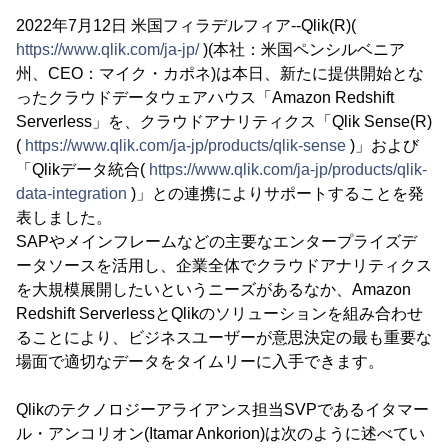
2022年7月12日 米国フィラデルフィア--Qlik(R)(
https://www.qlik.com/ja-jp/
)(本社：米国ペンシルベニア
州、CEO：マイク・カポネ)は本日、新たに提供開始とな
ったクラウドデータウェアハウス「Amazon Redshift
Serverless」を、クラウドアナリティクス「Qlik Sense(R)
(
https://www.qlik.com/ja-jp/products/qlik-sense
)」および
「Qlikデータ統合(
https://www.qlik.com/ja-jp/products/qlik-
data-integration
)」との連携によりサポートすることを発
表しました。
SAPやメインフレームなどの主要なエンタープライズデ
ータソースを活用し、企業全体でクラウドアナリティクス
を大規模展開したいというニーズがあるなか、Amazon
Redshift ServerlessとQlikのソリューションを組み合わせ
ることにより、ビジネスユーザーが意思決定の最も重要な
場面で適切なデータをタイムリーに入手できます。
Qlikのテクノロジーアライアンス担当SVPであるイタマー
ル・アンコリオン(Itamar Ankorion)は次のように述べてい