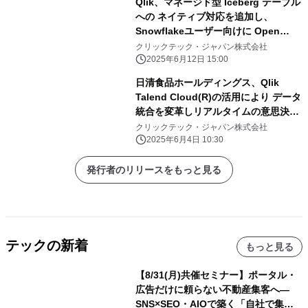
Qlik、マネージド型 Iceberg テーブル
への ネイティブ対応を追加し、
Snowflakeユーザー向けに Open
Lakehouseのオプションを拡充
クリックテック・ジャパン株式会社
2025年6月12日 15:00
日清食品ホールディングス、Qlik
Talend Cloud(R)の活用により データ
統合を変革しリアルタイムの意思決定
を実現
クリックテック・ジャパン株式会社
2025年6月4日 10:30
発行者のリリースをもっと見る
テックの新着
もっと見る
【8/31(月)共催セミナー】ポータル・
広告だけに頼らない不動産集客へ―
SNS×SEO・AIOで築く「自社で集め