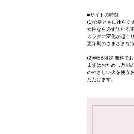
■サイトの特徴
(1)心身ともにゆら
女性なら必ず訪れる
カラダに変化が起こ
更年期のさまざまな悩
(2)WEB限定 無料でお
まずはおためし万能
のやさしい火を使う
ただけます。