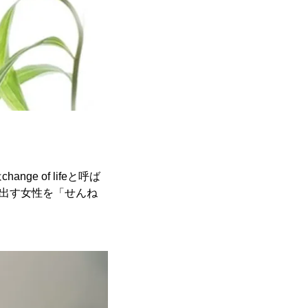
 of lifeと呼ば
み出す女性を「せんね