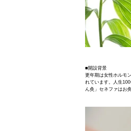
■開設背景
更年期は女性ホルモンの
れています。人生10
ん灸」セネファはお