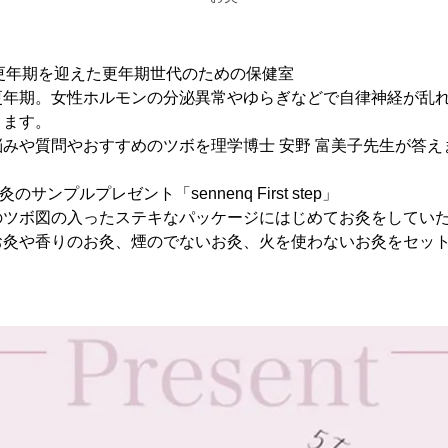
ぐ更年期を迎えた更年期世代のための保健室
更年期。女性ホルモンの分泌異常やゆらぎなどで自律神経が乱
ります。
みや質問やおすすめのツボを理学博士 安野 富美子先生が答え
灸のサンプルプレゼント「sennenq First step」
のツボ図の入ったステキなパッケージにはじめてお灸をしてい
お灸や香りのお灸、煙のでないお灸、火を使わないお灸をセッ