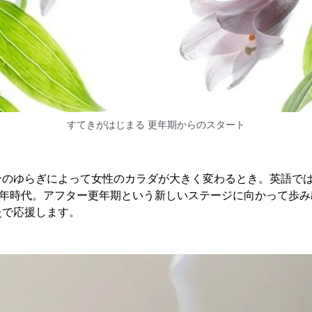
すてきがはじまる 更年期からのスタート
ゆらぎによって女性のカラダが大きく変わるとき。英語ではchange
0年時代。アフター更年期という新しいステージに向かって歩
灸で応援します。