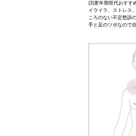
(3)更年期世代おす
イライラ、ストレス
ころのない不定愁訴
手と足のツボなので