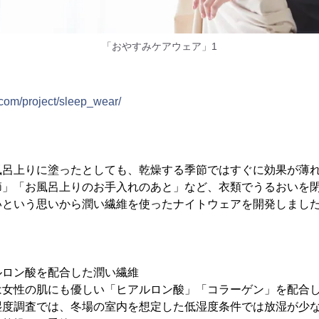
「おやすみケアウェア」1
com/project/sleep_wear/
風呂上りに塗ったとしても、乾燥する季節ではすぐに効果が薄
節」「お風呂上りのお手入れのあと」など、衣類でうるおいを
いという思いから潤い繊維を使ったナイトウェアを開発しまし
ルロン酸を配合した潤い繊維
は女性の肌にも優しい「ヒアルロン酸」「コラーゲン」を配合
湿度調査では、冬場の室内を想定した低湿度条件では放湿が少