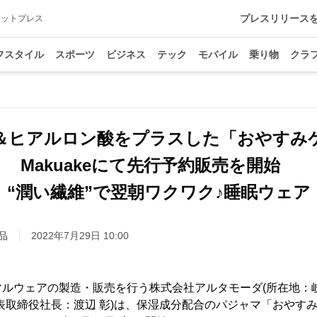
プレスリリース
アットプレス
フスタイル
スポーツ
ビジネス
テック
モバイル
乗り物
クラ
＆ヒアルロン酸をプラスした「おやすみ
Makuakeにて先行予約販売を開始
“潤い繊維”で翌朝ワクワク♪睡眠ウェア
品
2022年7月29日 10:00
マルウェアの製造・販売を行う株式会社アルタモーダ(所在地：
、代表取締役社長：渡辺 彰)は、保湿成分配合のパジャマ「おやす