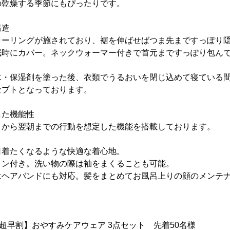
の乾燥する季節にもぴったりです。
構造
ャーリングが施されており、裾を伸ばせばつま先まですっぽり
眠時にカバー。ネックウォーマー付きで首元まですっぽり包ん
水・保湿剤を塗った後、衣類でうるおいを閉じ込めて寝ている
セプトとなっております。
した機能性
りから翌朝までの行動を想定した機能を搭載しております。
日着たくなるような快適な着心地。
タン付き。洗い物の際は袖をまくることも可能。
はヘアバンドにも対応。髪をまとめてお風呂上りの顔のメンテ
)：【超早割】おやすみケアウェア 3点セット 先着50名様