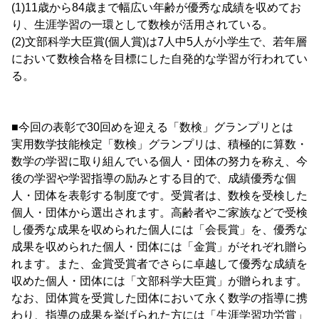
(1)11歳から84歳まで幅広い年齢が優秀な成績を収めてお
り、生涯学習の一環として数検が活用されている。
(2)文部科学大臣賞(個人賞)は7人中5人が小学生で、若年層
において数検合格を目標にした自発的な学習が行われてい
る。
■今回の表彰で30回めを迎える「数検」グランプリとは
実用数学技能検定「数検」グランプリは、積極的に算数・
数学の学習に取り組んでいる個人・団体の努力を称え、今
後の学習や学習指導の励みとする目的で、成績優秀な個
人・団体を表彰する制度です。受賞者は、数検を受検した
個人・団体から選出されます。高齢者やご家族などで受検
し優秀な成果を収められた個人には「会長賞」を、優秀な
成果を収められた個人・団体には「金賞」がそれぞれ贈ら
れます。また、金賞受賞者でさらに卓越して優秀な成績を
収めた個人・団体には「文部科学大臣賞」が贈られます。
なお、団体賞を受賞した団体において永く数学の指導に携
わり、指導の成果を挙げられた方には「生涯学習功労賞」