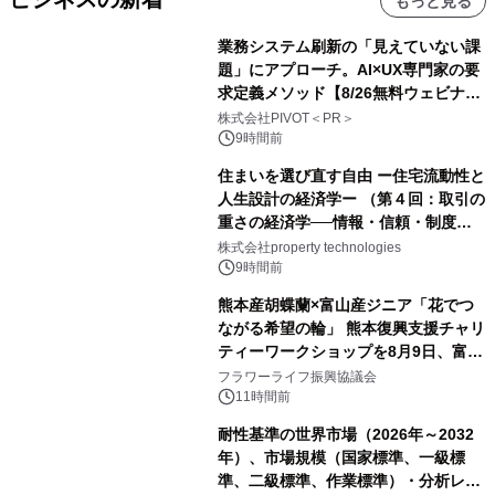
もっと見る
業務システム刷新の「見えていない課
題」にアプローチ。AI×UX専門家の要
求定義メソッド【8/26無料ウェビナ
ー】株式会社PIVOT
株式会社PIVOT＜PR＞
9時間前
住まいを選び直す自由 ー住宅流動性と
人生設計の経済学ー （第４回：取引の
重さの経済学──情報・信頼・制度を
PropTechはどう組み替えるか）｜
株式会社property technologies
PropTech-Lab
9時間前
熊本産胡蝶蘭×富山産ジニア「花でつ
ながる希望の輪」 熊本復興支援チャリ
ティーワークショップを8月9日、富
山・射水で開催
フラワーライフ振興協議会
11時間前
耐性基準の世界市場（2026年～2032
年）、市場規模（国家標準、一級標
準、二級標準、作業標準）・分析レポ