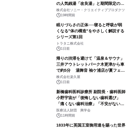
の人気銭湯「改良湯」と期間限定のコ
1
ラボレーション サウナイキタイコラ
株式会社ソニー・クリエイティブプロダクツ
ボグッズも発売決定！
19時間前
眠りづらさの正体──寝ると呼吸が弱
くなる"体の構造"をやさしく解説する
シリーズ第1回
2
トラタニ株式会社
1日前
帰りの渋滞を避けて「温泉＆サウナ」
三井アウトレットパーク木更津から車
で約5分 湯舞音 袖ケ浦店が夏フェア
3
メニューを提供
株式会社楽久屋
1日前
新橋歯科医科診療所 副院長・歯科医師
小野宇宙が「後悔しない歯科選び」
「痛くない歯科治療」「不安がない治
4
療計画」をテーマに専門監修
医療法人財団 興学会
11時間前
1833年に英国王室御用達を賜った世界