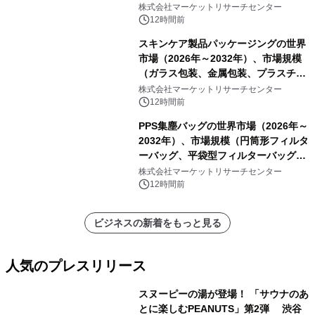
ートを発表
株式会社マーケットリサーチセンター
12時間前
スキンケア製品パッケージングの世界
市場（2026年～2032年）、市場規模
（ガラス包装、金属包装、プラスチッ
ク包装、その他）・分析レポートを発
株式会社マーケットリサーチセンター
表
12時間前
PPS集塵バッグの世界市場（2026年～
2032年）、市場規模（円筒形フィルタ
ーバッグ、平袋型フィルターバッグ、
プリーツフィルターバッグ、その
株式会社マーケットリサーチセンター
他）・分析レポートを発表
12時間前
ビジネスの新着をもっと見る
人気のプレスリリース
スヌーピーの湯が登場！ 「サウナのあ
とに楽しむPEANUTS」第2弾 渋谷