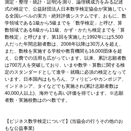
測定・整理・統計・証明)を測り、論理構成力をみる記述
式の検定で、公益財団法人日本数学検定協会が実施してい
る全国レベルの実力・絶対評価システムです。おもに、数
学領域である1級から5級までを「数学検定」と呼び、算
数領域である6級から11級、かず・かたち検定までを「算
数検定」と呼びます。第1回を実施した1992年には5,500
人だった年間志願者数は、2006年以降は30万人を超え、
また、数検を実施する学校や教育機関も16,000団体を超
え、公費での活用も広がっています。以来、累計志願者数
は700万人を突破しており、いまや数学・算数に関する検
定のスタンダードとして進学・就職に必須の検定となって
います。日本国内はもちろん、フィリピンやカンボジア、
インドネシア、タイなどでも実施され(累計志願者数は
40,000人以上)、海外でも高い評価を得ています。※志願
者数・実施校数はのべ数です。
【ビジネス数学検定について】(当協会の行うその他のお
もな公益事業)