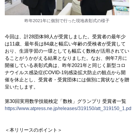
昨年2021年に個別で行った現地表彰式の様子
今回は、計28団体98人が受賞しました。受賞者の最年少
は11歳、最年長は84歳と幅広い年齢の受検者が受賞して
おり、生涯学習の一環としても幅広く数検が活用されてい
ることがうかがえる結果となりました。なお、例年7月に
開催している表彰式典は、昨年2021年と同じく新型コロ
ナウイルス感染症(COVID-19)感染拡大防止の観点から開
催を休止とし、受賞者・受賞団体には個別に賞状などを贈
呈いたします。
第30回実用数学技能検定「数検」グランプリ 受賞者一覧
https://www.atpress.ne.jp/releases/319150/att_319150_1.pdf
＜本リリースのポイント＞