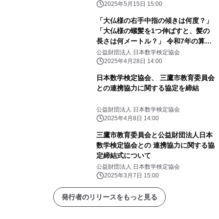
2025年5月15日 15:00
「大仏様の右手中指の傾きは何度？」
「大仏様の螺髪を1つ伸ばすと、髪の
長さは何メートル？」 令和7年の算額
を東大寺に奉納、 問題を作成した児童
公益財団法人 日本数学検定協会
を大仏殿で表彰
2025年4月28日 14:00
日本数学検定協会、 三鷹市教育委員会
との連携協力に関する協定を締結
公益財団法人 日本数学検定協会
2025年4月8日 14:00
三鷹市教育委員会と公益財団法人日本
数学検定協会との 連携協力に関する協
定締結式について
公益財団法人 日本数学検定協会
2025年3月7日 15:00
発行者のリリースをもっと見る