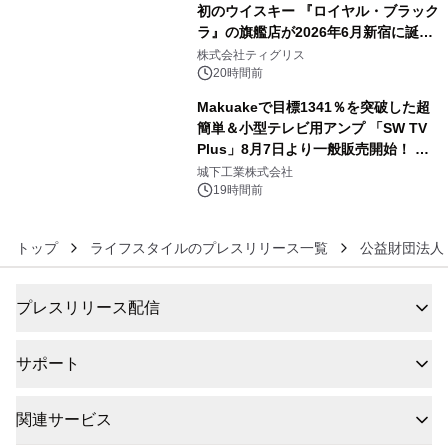
初のウイスキー 『ロイヤル・ブラック
ラ』の旗艦店が2026年6月新宿に誕
5
生 バカルディ ジャパンと連携した
株式会社ティグリス
没入型バー「BAR Arca」
20時間前
Makuakeで目標1341％を突破した超
簡単＆小型テレビ用アンプ 「SW TV
Plus」8月7日より一般販売開始！ ケ
6
ーブル1本つなぐだけ、テレビの音が
城下工業株式会社
ぐっと豊かに
19時間前
トップ
ライフスタイルのプレスリリース一覧
公益財団法人
プレスリリース配信
サポート
関連サービス