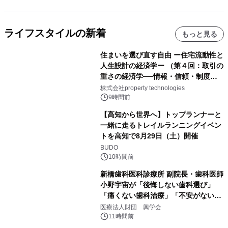
ライフスタイルの新着
もっと見る
住まいを選び直す自由 ー住宅流動性と
人生設計の経済学ー （第４回：取引の
重さの経済学──情報・信頼・制度を
PropTechはどう組み替えるか）｜
株式会社property technologies
PropTech-Lab
9時間前
【高知から世界へ】トップランナーと
一緒に走るトレイルランニングイベン
トを高知で8月29日（土）開催
BUDO
10時間前
新橋歯科医科診療所 副院長・歯科医師
小野宇宙が「後悔しない歯科選び」
「痛くない歯科治療」「不安がない治
療計画」をテーマに専門監修
医療法人財団 興学会
11時間前