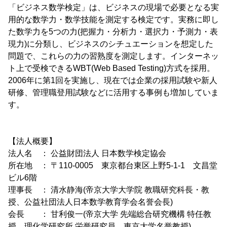
「ビジネス数学検定」は、ビジネスの現場で必要となる実
用的な数学力・数学技能を測定する検定です。実務に即し
た数学力を5つの力(把握力・分析力・選択力・予測力・表
現力)に分類し、ビジネスのシチュエーションを想定した
問題で、これらの力の習熟度を測定します。インターネッ
ト上で受検できるWBT(Web Based Testing)方式を採用。
2006年に第1回を実施し、現在では企業の採用試験や新人
研修、管理職登用試験などに活用する事例も増加していま
す。
【法人概要】
法人名 ： 公益財団法人 日本数学検定協会
所在地 ： 〒110-0005 東京都台東区上野5-1-1 文昌堂
ビル6階
理事長 ： 清水静海(帝京大学大学院 教職研究科長・教
授、公益社団法人日本数学教育学会名誉会長)
会長 ： 甘利俊一(帝京大学 先端総合研究機構 特任教
授、理化学研究所 栄誉研究員、東京大学名誉教授)