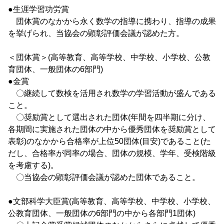
●生涯学習功労賞
団体賞のなかから永く数学の指導に携わり、指導の成果
を挙げられ、当協会の顕彰評価会議が認めた方。
＜団体賞＞(高等教育、高等学校、中学校、小学校、公教
育団体、一般団体の6部門)
●金賞
〇継続して数検を活用され数学の学習活動が盛んである
こと。
〇奨励賞として選出された団体(年間を四半期に分け、
各期間に実施された団体の中から優秀団体を奨励賞として
表彰)のなかから合格率が上位50団体(目安)であること(た
だし、合格率が同率の場合、団体の規模、学年、受検階級
を考慮する)。
〇当協会の顕彰評価会議が認めた団体であること。
●文部科学大臣賞(高等教育、高等学校、中学校、小学校、
公教育団体、一般団体の6部門の中から各部門1団体)