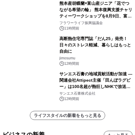
熊本産胡蝶蘭×富山産ジニア「花でつ
ながる希望の輪」 熊本復興支援チャリ
ティーワークショップを8月9日、富
山・射水で開催
フラワーライフ振興協議会
11時間前
高断熱住宅専門誌「だん25」発売！
日々のストレス軽減、暮らしはもっと
自由に
jimosumu
12時間前
サンエス石膏の地域貢献活動が加速 ―
関連会社Attipect主催「田んぼラグビ
ー」は100名超が熱狂しNHKで放送さ
れました。
サンエス石膏株式会社
12時間前
ライフスタイルの新着をもっと見る
ビジネスの新着