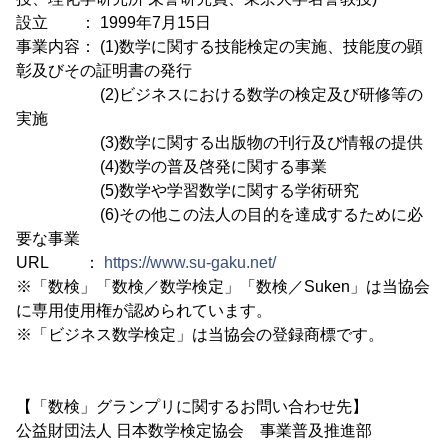
設立 ： 1999年7月15日
事業内容： (1)数学に関する技能検定の実施、技能度の顕
彰及びその証明書の発行
(2)ビジネスにおける数学の検定及び研修等の
実施
(3)数学に関する出版物の刊行及び情報の提供
(4)数学の普及啓発に関する事業
(5)数学や学習数学に関する学術研究
(6)その他この法人の目的を達成するために必
要な事業
URL ：
https://www.su-gaku.net/
※「数検」「数検／数学検定」「数検／Suken」は当協会
に専用使用権が認められています。
※「ビジネス数学検定」は当協会の登録商標です。
【「数検」グランプリに関するお問い合わせ先】
公益財団法人 日本数学検定協会 事業普及推進部