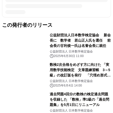
この発行者のリリース
公益財団法人日本数学検定協会 新会
長に 数学者 若山正人氏を選任 前
会長の甘利俊一氏は名誉会長に就任
公益財団法人 日本数学検定協会
2025年6月30日 11:00
数検2次合格をめざす方に向けた 「実
用数学技能検定 文章題練習帳 3～5
級」の改訂版を発行 「穴埋め形式」
で自分で解く力が身につく
公益財団法人 日本数学検定協会
2025年6月4日 14:00
過去問題4回分の数検の検定過去問題
を収録した 「数検」準1級の「過去問
題集」を5月1日にリニューアル
公益財団法人 日本数学検定協会