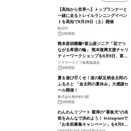
【高知から世界へ】トップランナーと
一緒に走るトレイルランニングイベン
トを高知で8月29日（土）開催
BUDO
2時間前
熊本産胡蝶蘭×富山産ジニア「花でつ
ながる希望の輪」 熊本復興支援チャリ
ティーワークショップを8月9日、富
山・射水で開催
フラワーライフ振興協議会
4時間前
夏を遊び尽くせ！道の駅足柄金太郎の
ふるさと 「金太郎の夏休み」大感謝セ
ール開催！
株式会社相州村の駅
5時間前
わんわんリゾート 粟津の"看板犬"の名
前をみんなで決めよう！ Instagramで
「お名前募集キャンペーン」を8月8日
(土)より開催