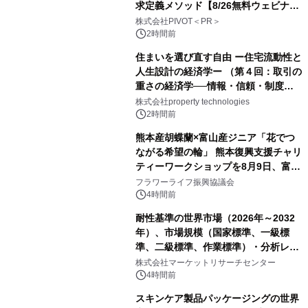
求定義メソッド【8/26無料ウェビナ
ー】株式会社PIVOT
株式会社PIVOT＜PR＞
2時間前
住まいを選び直す自由 ー住宅流動性と
人生設計の経済学ー （第４回：取引の
重さの経済学──情報・信頼・制度を
PropTechはどう組み替えるか）｜
株式会社property technologies
PropTech-Lab
2時間前
熊本産胡蝶蘭×富山産ジニア「花でつ
ながる希望の輪」 熊本復興支援チャリ
ティーワークショップを8月9日、富
山・射水で開催
フラワーライフ振興協議会
4時間前
耐性基準の世界市場（2026年～2032
年）、市場規模（国家標準、一級標
準、二級標準、作業標準）・分析レポ
ートを発表
株式会社マーケットリサーチセンター
4時間前
スキンケア製品パッケージングの世界