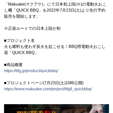
「Makuake(マクアケ)」にて日本初上陸(※)の電動火おこ
し機「QUICK BBQ」を2022年7月23日(土)より先行予約
販売を開始します。
※正規ルートでの日本上陸が初
■プロジェクト名
火も燃料も使わず炭火を起こせる！BBQ用電動火おこし
器「QUICK BBQ」
■商品概要
https://tifg.jp/product/quickbbq/
■プロジェクトページ(7月23日(土)10時公開)
https://www.makuake.com/project/tifg8_quickbbq/