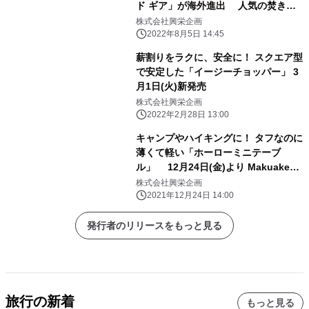
ド ギア」が海外進出 人気の焚き火
台などが台湾・中国にて発売
株式会社興栄企画
2022年8月5日 14:45
薪割りをラクに、安全に！ スクエア型
で安定した「イージーチョッパー」 3
月1日(火)新発売
株式会社興栄企画
2022年2月28日 13:00
キャンプやハイキングに！ タフなのに
薄くて軽い「ホーローミニテーブ
ル」 12月24日(金)より Makuakeに
て先行予約受付開始
株式会社興栄企画
2021年12月24日 14:00
発行者のリリースをもっと見る
旅行の新着
もっと見る