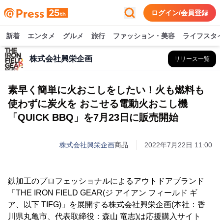
ログイン/会員登録
新着
エンタメ
グルメ
旅行
ファッション・美容
ライフスタ
株式会社興栄企画
リリース一覧
素早く簡単に火おこしをしたい！火も燃料も
使わずに炭火を おこせる電動火おこし機
「QUICK BBQ」を7月23日に販売開始
株式会社興栄企画
商品
2022年7月22日 11:00
鉄加工のプロフェッショナルによるアウトドアブランド
「THE IRON FIELD GEAR(ジ アイアン フィールド ギ
ア、以下 TIFG)」を展開する株式会社興栄企画(本社：香
川県丸亀市、代表取締役：森山 竜志)は応援購入サイト