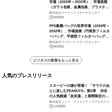
市場（2026年～2032年）、市場規模
（ガラス包装、金属包装、プラスチッ
ク包装、その他）・分析レポートを発
株式会社マーケットリサーチセンター
表
4時間前
PPS集塵バッグの世界市場（2026年～
2032年）、市場規模（円筒形フィルタ
ーバッグ、平袋型フィルターバッグ、
プリーツフィルターバッグ、その
株式会社マーケットリサーチセンター
他）・分析レポートを発表
4時間前
ビジネスの新着をもっと見る
人気のプレスリリース
スヌーピーの湯が登場！ 「サウナのあ
とに楽しむPEANUTS」第2弾 渋谷
の人気銭湯「改良湯」と期間限定のコ
1
ラボレーション サウナイキタイコラ
株式会社ソニー・クリエイティブプロダクツ
ボグッズも発売決定！
11時間前