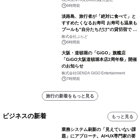
GENSEN HOLDINGS株式会社
6時間前
淡路島、旅行者が「絶対に食べて」と
すすめたくなるお寿司 お寿司も温泉も
プールも"自分たちだけ"の貸切宿で 1
日1組限定「岩屋温泉 絵島別庭 海と
株式会社ぷらど
森」の握り寿司プラン
6時間前
大阪・道頓堀の「GiGO」旗艦店
「GiGO大阪道頓堀本店2周年祭」開催
のお知らせ
株式会社GENDA GiGO Entertainment
7時間前
旅行の新着をもっと見る
ビジネスの新着
もっと見る
業務システム刷新の「見えていない課
題」にアプローチ。AI×UX専門家の要