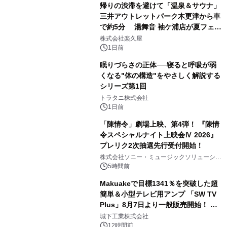
帰りの渋滞を避けて「温泉＆サウナ」
三井アウトレットパーク木更津から車
で約5分 湯舞音 袖ケ浦店が夏フェア
2
メニューを提供
株式会社楽久屋
1日前
眠りづらさの正体──寝ると呼吸が弱
くなる"体の構造"をやさしく解説する
シリーズ第1回
3
トラタニ株式会社
1日前
「陳情令」劇場上映、第4弾！ 『陳情
令スペシャルナイト上映会Ⅳ 2026』
プレリク2次抽選先行受付開始！
4
株式会社ソニー・ミュージックソリューショ
ンズ
5時間前
Makuakeで目標1341％を突破した超
簡単＆小型テレビ用アンプ 「SW TV
Plus」8月7日より一般販売開始！ ケ
5
ーブル1本つなぐだけ、テレビの音が
城下工業株式会社
ぐっと豊かに
12時間前