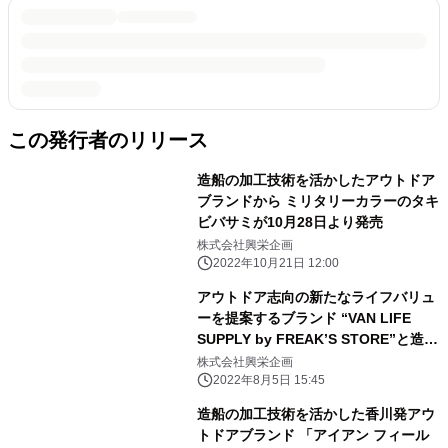
この発行者のリリース
造船の加工技術を活かしたアウトドア
ブランドから ミリタリーカラーのタキ
ビバサミが10月28日より発売
株式会社興栄企画
2022年10月21日 12:00
アウトドア志向の新たなライフバリュ
ーを提案するブランド “VAN LIFE
SUPPLY by FREAK’S STORE”と造船
の加工技術を 活かしたブランド“アイ
株式会社興栄企画
アンフィールドギア”が初コラボ
2022年8月5日 15:45
造船の加工技術を活かした香川発アウ
トドアブランド 「アイアン フィール