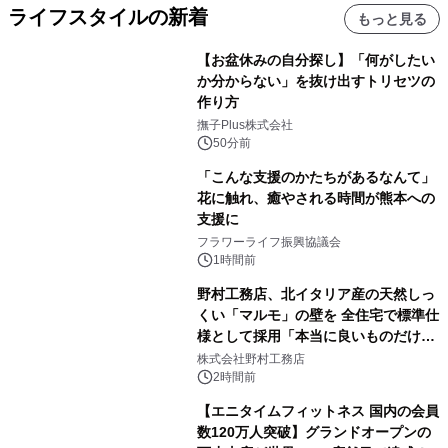
ライフスタイルの新着
もっと見る
【お盆休みの自分探し】「何がしたい
か分からない」を抜け出すトリセツの
作り方
撫子Plus株式会社
50分前
「こんな支援のかたちがあるなんて」
花に触れ、癒やされる時間が熊本への
支援に
フラワーライフ振興協議会
1時間前
野村工務店、北イタリア産の天然しっ
くい「マルモ」の壁を 全住宅で標準仕
様として採用「本当に良いものだけに
こだわる」
株式会社野村工務店
2時間前
【エニタイムフィットネス 国内の会員
数120万人突破】グランドオープンの