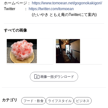
ホームページ：
https://www.tomoean.net/gogonokakigori/
Twitter ：
https://twitter.com/tomoean
(たいやき ともえ庵のTwitterにて案内)
すべての画像
画像一括ダウンロード
カテゴリ
フード・飲食
ライフスタイル
ビジネス