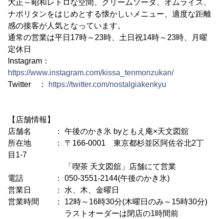
大正～昭和レトロな空間、クリームソーダ、オムライス、
ナポリタンをはじめとする懐かしいメニュー、適度な距離
感の接客が人気となっています。
通常の営業は平日17時～23時、土日祝14時～23時、月曜
定休日
Instagram：
https://www.instagram.com/kissa_tenmonzukan/
Twitter ：
https://twitter.com/nostalgiakenkyu
【店舗情報】
店舗名 ： 午後のかき氷 byともえ庵×天文図舘
所在地 ： 〒166-0001 東京都杉並区阿佐谷北2丁
目1-7
「喫茶 天文図舘」店舗にて営業
電話 ： 050-3551-2144(午後のかき氷)
営業日 ： 水、木、金曜日
営業時間 ： 12時～16時30分(木曜日のみ～15時30分)
ラストオーダーは閉店の1時間前