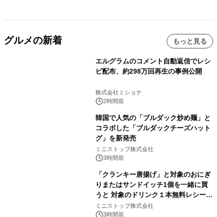
グルメの新着
もっと見る
エルグラムのコメント自動返信でレシ
ピ配布、約298万回再生の事例公開
株式会社ミショナ
2時間前
韓国で人気の「ブルダック炒め麺」と
コラボした「ブルダックチーズハット
グ」を新発売
ミニストップ株式会社
3時間前
「クランキー唐揚げ」と対象のおにぎ
りまたはサンドイッチ1個を一緒に買
うと 対象のドリンク１本無料レシート
クーポンもらえる！※1
ミニストップ株式会社
3時間前