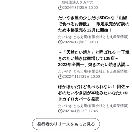
せ
一般社団法人タガヤス
2024年3月25日 10:00
たいやき屋の少しだけSDGsな「山椒
で食べるお赤飯」 限定販売が好調の
ため本格販売を12月に開始！
たいやき ともえ庵(有限会社ともえ産業情報)
2022年12月6日 09:30
～「天然たい焼き」と呼ばれる 一丁焼
きのたい焼きは微増して138店～
2022年全国一丁焼きのたい焼き店調査
の結果
たいやき ともえ庵(有限会社ともえ産業情報)
2022年11月21日 10:00
ほかほかだけど食べられない！ 阿佐ヶ
谷のたいやき店が本物みたいなたいや
きカイロカバーを発売
たいやき ともえ庵(有限会社ともえ産業情報)
2021年1月13日 17:45
発行者のリリースをもっと見る