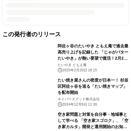
この発行者のリリース
阿佐ヶ谷のたいやき ともえ庵で過去最
高売り上げを記録した 「じゃがバター
たいやき」が熱い要望で復活！2月21
日(金)再発売
たいやき ともえ庵
2025年2月20日 16:15
たい焼き屋さんの密度が日本一！ 杉並
区阿佐ヶ谷を巡る「たい焼きマップ」
を配布開始
ネイバーズグッド株式会社
2024年12月6日 11:30
空き家問題と対策を自分事・地域事と
して学べる 「空き家スゴロク」、「空
き家カルタ」開発と運用開始のお知ら