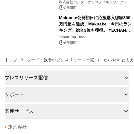
像『UNICORN GUNDAM Statue ―
株式会社バンダイナムコフィルムワークス
BEYOND POSSIBILITY ―』を上映！
7時間前
Makuake公開初日に応援購入総額300
万円超を達成、Makuake「今日のラン
キング」総合3位も獲得。 YECHAN音
6
浴シンギングボウル第2弾の大型サイ
Japan Top Trade
ズ（XL・2XL・3XL）を先行販売中
9時間前
トップ
フード・飲食のプレスリリース一覧
たいやき ともえ
プレスリリース配信
サポート
関連サービス
•
運営会社