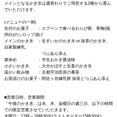
メインとなるかき氷は週替わりでご用意する2種から選ん
でいただけます。
(メニューの一例)
先付のお菓子 ：スプーンで食べるわらび餅、青梅(城
州白)のシロップ漬け
メインのかき氷 ：生すいかのかき氷 or 抹茶のかき氷、
自家製練乳、
つぶあん添え
箸休め ：半生おかき醤油味
小さいかき氷 ：大分かぼすと生姜のかき氷
温かい飲み物 ：京都宇治田原の番茶
お茶請けのお菓子：阿佐ヶ谷練乳餅 抹茶とつぶあん添え
■営業日時、営業期間
「午後のかき氷」は水、木、金曜日の週三日、以下の時間
での限定営業させていただきます。
水曜日：12時～16時30分(ラストオーダー15時30分)