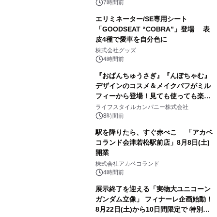
7時間前
エリミネーター/SE専用シート
「GOODSEAT “COBRA”」登場 表
皮4種で愛車を自分色に
2
株式会社グッズ
4時間前
『おぱんちゅうさぎ』『んぽちゃむ』
デザインのコスメ＆メイクパフがミル
フィーから登場！見ても使っても楽し
3
い、ポップでキュートなコレクショ
ライフスタイルカンパニー株式会社
ン。
8時間前
駅を降りたら、すぐ赤べこ 「アカベ
コランド会津若松駅前店」8月8日(土)
開業
4
株式会社アカベコランド
4時間前
展示終了を迎える「実物大ユニコーン
ガンダム立像」 フィナーレ企画始動！
8月22日(土)から10日間限定で 特別映
5