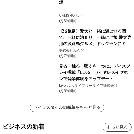
場
CAMSHOP.JP
6時間前
【淡路島】愛犬と一緒に過ごせる宿
で、一緒に泊まり、一緒にご飯 愛犬専
用の淡路島グルメ、ドッグランにミニ
プール グランピングとトレーラーハウ
株式会社ぷらど
スの2施設で
7時間前
見る・触る・聴くを一つに。ディスプ
レイ搭載「LL05」ワイヤレスイヤホ
ンで音楽体験をアップデート
LivelyLifeライブリーライフ株式会社
8時間前
ライフスタイルの新着をもっと見る
ビジネスの新着
もっと見る