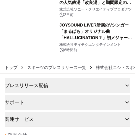
の人気銭湯「改良湯」と期間限定のコ
5
ラボレーション サウナイキタイコラ
株式会社ソニー・クリエイティブプロダクツ
ボグッズも発売決定！
2日前
JOYSOUND LIVER所属のVシンガー
「まるぱも」オリジナル曲
「HALLUCINATION？」初メジャー配
6
信リリース決定！
株式会社テイチクエンタテインメント
6時間前
トップ
スポーツのプレスリリース一覧
株式会社ニシ・スポ
プレスリリース配信
サポート
関連サービス