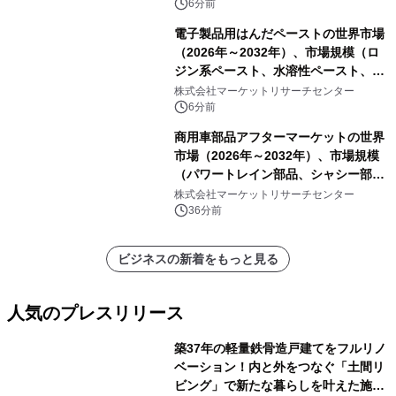
6分前
電子製品用はんだペーストの世界市場
（2026年～2032年）、市場規模（ロ
ジン系ペースト、水溶性ペースト、ノ
ークリーンペースト）・分析レポート
株式会社マーケットリサーチセンター
を発表
6分前
商用車部品アフターマーケットの世界
市場（2026年～2032年）、市場規模
（パワートレイン部品、シャシー部
品、ボディ・キャビン部品、電気・電
株式会社マーケットリサーチセンター
子部品、インテリア・快適性部品）・
36分前
分析レポートを発表
ビジネスの新着をもっと見る
人気のプレスリリース
築37年の軽量鉄骨造戸建てをフルリノ
ベーション！内と外をつなぐ「土間リ
ビング」で新たな暮らしを叶えた施工