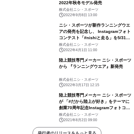
2022年秋冬モデル発売
株式会社ニシ・スポーツ
2022年9月8日 13:00
ニシ・スポーツが新作ランニングウエ
アの発売を記念し、 Instagramフォト
コンテスト「#nishiと走る」を5/31ま
で開催
株式会社ニシ・スポーツ
2022年4月1日 11:00
陸上競技専門メーカー ニシ・スポーツ
から 『ランニングウエア』新発売
株式会社ニシ・スポーツ
2022年3月17日 12:15
陸上競技専門メーカー ニシ・スポーツ
が 「#だから陸上が好き」をテーマに
創業70周年記念Instagramフォトコン
テストを開催！
株式会社ニシ・スポーツ
2021年8月2日 09:00
発行者のリリースをもっと見る