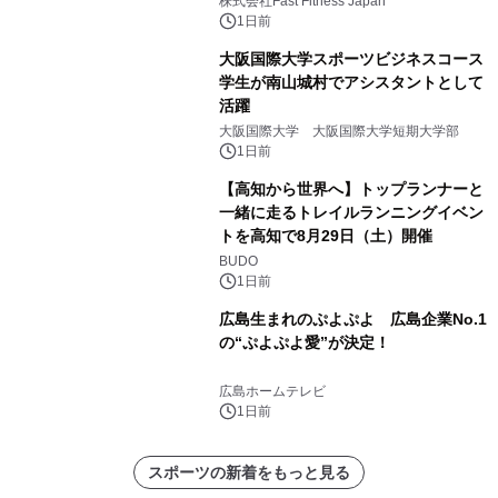
株式会社Fast Fitness Japan
1日前
大阪国際大学スポーツビジネスコース
学生が南山城村でアシスタントとして
活躍
大阪国際大学 大阪国際大学短期大学部
1日前
【高知から世界へ】トップランナーと
一緒に走るトレイルランニングイベン
トを高知で8月29日（土）開催
BUDO
1日前
広島生まれのぷよぷよ 広島企業No.1
の“ぷよぷよ愛”が決定！
広島ホームテレビ
1日前
スポーツの新着をもっと見る