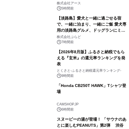
1
事例を株式会社アースが公開
株式会社アース
5時間前
【淡路島】愛犬と一緒に過ごせる宿
で、一緒に泊まり、一緒にご飯 愛犬専
用の淡路島グルメ、ドッグランにミニ
2
プール グランピングとトレーラーハウ
株式会社ぷらど
スの2施設で
7時間前
【2026年8月版】ふるさと納税でもら
える『玄米』の還元率ランキングを発
表
3
とくさと-ふるさと納税還元率ランキング-
9時間前
「Honda CB250T HAWK」Tシャツ登
場
4
CAMSHOP.JP
6時間前
スヌーピーの湯が登場！ 「サウナのあ
とに楽しむPEANUTS」第2弾 渋谷