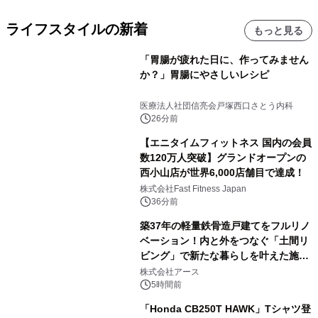
ライフスタイルの新着
もっと見る
「胃腸が疲れた日に、作ってみません
か？」胃腸にやさしいレシピ
医療法人社団信亮会戸塚西口さとう内科
26分前
【エニタイムフィットネス 国内の会員
数120万人突破】グランドオープンの
西小山店が世界6,000店舗目で達成！
株式会社Fast Fitness Japan
36分前
築37年の軽量鉄骨造戸建てをフルリノ
ベーション！内と外をつなぐ「土間リ
ビング」で新たな暮らしを叶えた施工
事例を株式会社アースが公開
株式会社アース
5時間前
「Honda CB250T HAWK」Tシャツ登