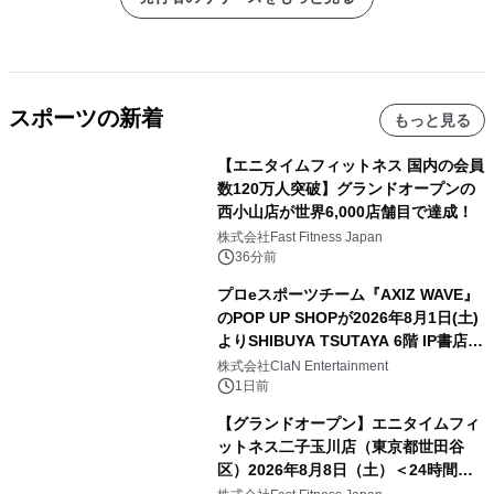
スポーツの新着
もっと見る
【エニタイムフィットネス 国内の会員
数120万人突破】グランドオープンの
西小山店が世界6,000店舗目で達成！
株式会社Fast Fitness Japan
36分前
プロeスポーツチーム『AXIZ WAVE』
のPOP UP SHOPが2026年8月1日(土)
よりSHIBUYA TSUTAYA 6階 IP書店で
開催決定！！
株式会社ClaN Entertainment
1日前
【グランドオープン】エニタイムフィ
ットネス二子玉川店（東京都世田谷
区）2026年8月8日（土）＜24時間年
中無休のフィットネスジム＞