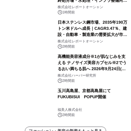
終処分場・水処理・インフラ整備向け
需要拡大
株式会社レポートオーシャン
1時間前
日本ステンレス鋼市場、2035年190万
トン米ドルへ成長｜CAGR3.47％、建
設・自動車・製造業の需要拡大が市場
を牽引
株式会社レポートオーシャン
2時間前
高機能美容液成分※1が肌なじみを支
える ナノサイズ美容カプセル※2でう
るおい満ちる肌へ 2026年9月24日(木)
よりリニューアル新発売 『ディープモ
株式会社ハーバー研究所
イストセラム』
2時間前
玉川高島屋、京都高島屋にて
FUKUBISUI POPUP開催
福美人株式会社
2時間前
ファッション・美容の新着をもっと見る