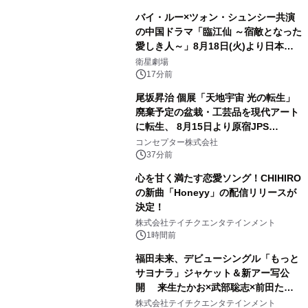
バイ・ルー×ツォン・シュンシー共演
の中国ドラマ「臨江仙 ～宿敵となった
愛しき人～」8月18日(火)より日本初
放送！YouTubeにて8月11日(火)より
衛星劇場
第1話期間限定公開！CS衛星劇場
17分前
尾坂昇治 個展「天地宇宙 光の転生」
廃棄予定の盆栽・工芸品を現代アート
に転生、 8月15日より原宿JPS
Galleryにて約30点を展示
コンセプター株式会社
37分前
心を甘く満たす恋愛ソング！CHIHIRO
の新曲「Honeyy」の配信リリースが
決定！
株式会社テイチクエンタテインメント
1時間前
福田未来、デビューシングル「もっと
サヨナラ」ジャケット＆新アー写公
開 来生たかお×武部聡志×前田たか
ひろの豪華タッグ
株式会社テイチクエンタテインメント