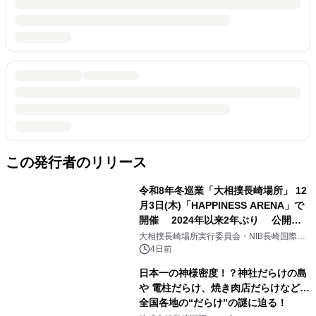
この発行者のリリース
令和8年冬巡業「大相撲長崎場所」 12
月3日(木)「HAPPINESS ARENA」で
開催 2024年以来2年ぶり 公開稽
古から取組、交流企画まで、大相撲の
大相撲長崎場所実行委員会・NIB長崎国際テ
レビ
魅力に触れる一日
4日前
日本一の神様密度！？神社だらけの島
や 電柱だらけ、焼き肉店だらけなど…
全国各地の“だらけ”の謎に迫る！