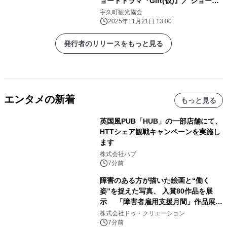
ョートドラマ『Gift(仮)』／ ショート
フィルム『Present(仮)』
宇久町観光協会
2025年11月21日 13:00
発行者のリリースをもっと見る
エンタメの新着
もっと見る
英国風PUB「HUB」の一部店舗にて、
HTTシェア観戦キャンペーンを実施し
ます
株式会社ハブ
7分前
障害のある方が描いた絵画と“働く
姿”を捉えた写真、 入賞80作品を展
示 「障害者雇用支援月間」作品展示
会を 東京・愛知で開催
株式会社ドゥ・クリエーション
7分前