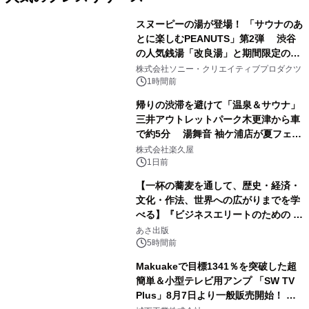
スヌーピーの湯が登場！ 「サウナのあ
とに楽しむPEANUTS」第2弾 渋谷
の人気銭湯「改良湯」と期間限定のコ
1
ラボレーション サウナイキタイコラ
株式会社ソニー・クリエイティブプロダクツ
ボグッズも発売決定！
1時間前
帰りの渋滞を避けて「温泉＆サウナ」
三井アウトレットパーク木更津から車
で約5分 湯舞音 袖ケ浦店が夏フェア
2
メニューを提供
株式会社楽久屋
1日前
【一杯の蕎麦を通して、歴史・経済・
文化・作法、世界への広がりまでを学
べる】『ビジネスエリートのための 教
3
養としての蕎麦』2026年8月25日
あさ出版
（火）発売
5時間前
Makuakeで目標1341％を突破した超
簡単＆小型テレビ用アンプ 「SW TV
Plus」8月7日より一般販売開始！ ケ
4