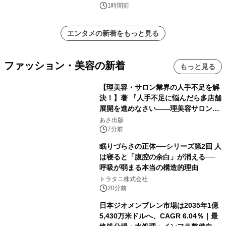
1時間前
エンタメの新着をもっと見る
ファッション・美容の新着
もっと見る
【理美容・サロン業界の人手不足を解
決！】著 『人手不足に悩んだら多店舗
展開を進めなさい――理美容サロン
「多店舗展開」の教科書』2026年8月
あさ出版
24日（月）発売
7分前
眠りづらさの正体──シリーズ第2回 人
は寝ると「腹腔の余白」が消える──
呼吸が弱まる本当の構造的理由
トラタニ株式会社
20分前
日本ジオメンブレン市場は2035年1億
5,430万米ドルへ、CAGR 6.04％｜最