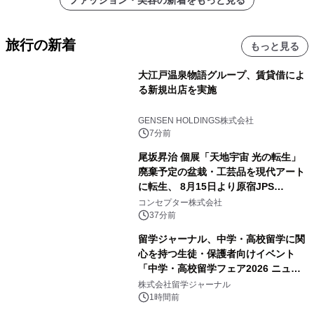
旅行の新着
もっと見る
大江戸温泉物語グループ、賃貸借によ
る新規出店を実施
GENSEN HOLDINGS株式会社
7分前
尾坂昇治 個展「天地宇宙 光の転生」
廃棄予定の盆栽・工芸品を現代アート
に転生、 8月15日より原宿JPS
Galleryにて約30点を展示
コンセプター株式会社
37分前
留学ジャーナル、中学・高校留学に関
心を持つ生徒・保護者向けイベント
「中学・高校留学フェア2026 ニュー
ジーランド＆オーストラリア」を
株式会社留学ジャーナル
9/12(土)に開催
1時間前