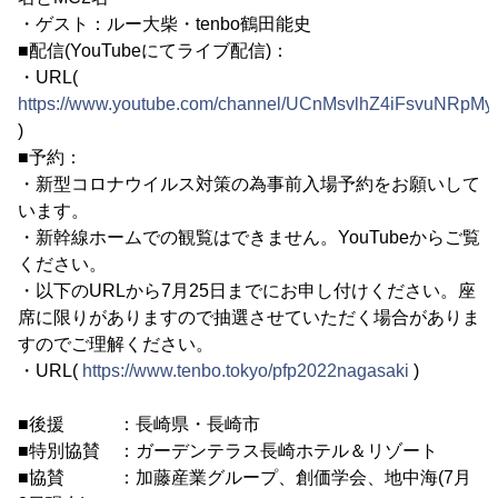
・ゲスト：ルー大柴・tenbo鶴田能史
■配信(YouTubeにてライブ配信)：
・URL(
https://www.youtube.com/channel/UCnMsvlhZ4iFsvuNRpMys
)
■予約：
・新型コロナウイルス対策の為事前入場予約をお願いして
います。
・新幹線ホームでの観覧はできません。YouTubeからご覧
ください。
・以下のURLから7月25日までにお申し付けください。座
席に限りがありますので抽選させていただく場合がありま
すのでご理解ください。
・URL(
https://www.tenbo.tokyo/pfp2022nagasaki
)
■後援 ：長崎県・長崎市
■特別協賛 ：ガーデンテラス長崎ホテル＆リゾート
■協賛 ：加藤産業グループ、創価学会、地中海(7月