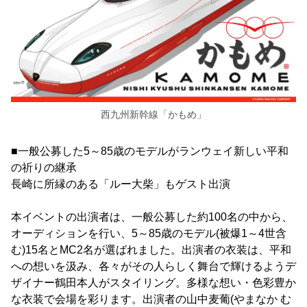
西九州新幹線「かもめ」
■一般公募した5～85歳のモデルがランウェイ新しい平和
の祈りの継承
長崎に所縁のある「ルー大柴」もゲスト出演
本イベントの出演者は、一般公募した約100名の中から、
オーディションを行い、5～85歳のモデル(被爆1～4世含
む)15名とMC2名が選ばれました。出演者の衣装は、平和
への想いを汲み、各々がその人らしく舞台で輝けるようデ
ザイナー鶴田本人がスタイリング。多様な想い・色彩豊か
な衣装で会場を彩ります。出演者の山中麦葡(やまなか む