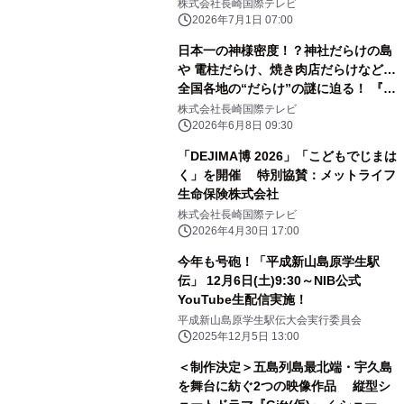
株式会社長崎国際テレビ
2026年7月1日 07:00
日本一の神様密度！？神社だらけの島
や 電柱だらけ、焼き肉店だらけなど…
全国各地の“だらけ”の謎に迫る！ 『突
撃!!だらけJAPAN ～密集にはワケが
株式会社長崎国際テレビ
ある～』 6月27日(土)午後3時から日本
2026年6月8日 09:30
テレビ系全国28局ネット
「DEJIMA博 2026」「こどもでじまは
く」を開催 特別協賛：メットライフ
生命保険株式会社
株式会社長崎国際テレビ
2026年4月30日 17:00
今年も号砲！「平成新山島原学生駅
伝」 12月6日(土)9:30～NIB公式
YouTube生配信実施！
平成新山島原学生駅伝大会実行委員会
2025年12月5日 13:00
＜制作決定＞五島列島最北端・宇久島
を舞台に紡ぐ2つの映像作品 縦型シ