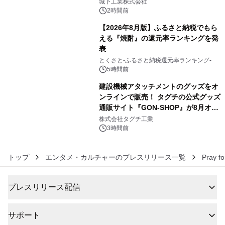
ーブル1本つなぐだけ、テレビの音が
城下工業株式会社
ぐっと豊かに
2時間前
【2026年8月版】ふるさと納税でもら
える『焼酎』の還元率ランキングを発
表
5
とくさと-ふるさと納税還元率ランキング-
5時間前
建設機械アタッチメントのグッズをオ
ンラインで販売！ タグチの公式グッズ
通販サイト『GON-SHOP』が8月オー
6
プン
株式会社タグチ工業
3時間前
トップ
エンタメ・カルチャーのプレスリリース一覧
Pray f
プレスリリース配信
サポート