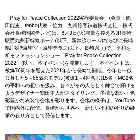
「Pray for Peace Collection 2022実行委員会」(会長：鶴
田能史、tenbo代表・協力：九州旅客鉄道株式会社・株式
会社長崎国際テレビ)は、8月9日(火)開業を控えるJR長崎
駅西九州新幹線ホーム(以下、新幹線ホーム)ならびに長崎
県庁8階展望室・展望テラス(以下、長崎県庁)で、平和を
祈るファッションショー「Pray for Peace Collection
2022」(以下、本イベント)を開催します。本イベントは、
被爆76周年を迎えた2021年から長崎で開催。今年も一般
公募した5～85歳のモデル(被爆1～4世含む)15名・MC2名
の平和への想いを汲み、各々がその人らしく舞台で輝ける
ようデザイナー鶴田本人がスタイリング。多様な想い・色
彩豊かな衣装で会場を彩ります。会場の様子は、YouTube
で国内外に配信。長崎から世界へ、新しい平和の祈りの継
承の在り方として発信します。