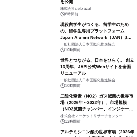
を公開
株式会社cielo azul
8時間前
現役留学生がつくる、留学生のため
の、留学生専用プラットフォーム
Japan Alumni Network（JAN）β版
をリリース
一般社団法人日本国際化推進協会
10時間前
世界とつながる、日本をひらく。 創立
13周年、JAPI公式Webサイトを全面
リニューアル
一般社団法人日本国際化推進協会
10時間前
二酸化窒素（NO2）ガス滅菌の世界市
場（2026年～2032年）、市場規模
（NO2滅菌チャンバー、インジケータ
ーおよびモニタリングシステム、その
株式会社マーケットリサーチセンター
他）・分析レポートを発表
12時間前
アルテミシニン酸の世界市場（2026年