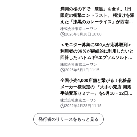
満開の桜の下で「漆黒」を食す。1日
限定の衝撃コントラスト、 桜漬けを添
えた「漆黒のカレーライス」が西南さ
くら祭りに登場
株式会社東京エーワン
2026年3月18日 10:00
＜モニター募集に300人が応募殺到＞
利用者の96％が継続的に利用したいと
回答した ハトムギ×エプソムソルト入
浴剤 販売強化を実施
株式会社東京エーワン
2025年5月1日 11:15
全国小売4,000店舗と繋がる！化粧品
メーカー様限定の 『大手小売店 開拓
手法変革セミナー』を5月10・12日に
開催
株式会社東京エーワン
2022年4月28日 11:15
発行者のリリースをもっと見る