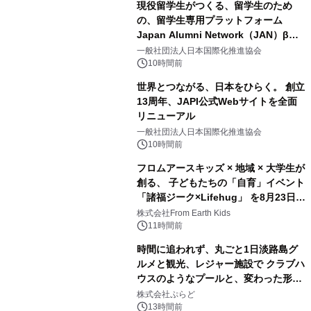
現役留学生がつくる、留学生のため
の、留学生専用プラットフォーム
Japan Alumni Network（JAN）β版
2
をリリース
一般社団法人日本国際化推進協会
10時間前
世界とつながる、日本をひらく。 創立
13周年、JAPI公式Webサイトを全面
リニューアル
3
一般社団法人日本国際化推進協会
10時間前
フロムアースキッズ × 地域 × 大学生が
創る、 子どもたちの「自育」イベント
「諸福ジーク×Lifehug」 を8月23日
4
(日)開催
株式会社From Earth Kids
11時間前
時間に追われず、丸ごと1日淡路島グ
ルメと観光、レジャー施設で クラブハ
ウスのようなプールと、変わった形の
5
サウナも 「THE BOXY AWAJI」のお
株式会社ぷらど
得な素泊まり連泊プランで
13時間前