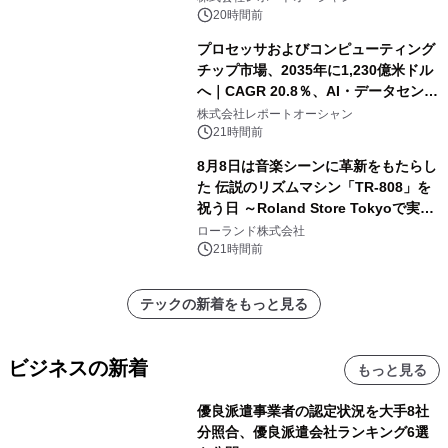
20時間前
プロセッサおよびコンピューティング
チップ市場、2035年に1,230億米ドル
へ｜CAGR 20.8％、AI・データセンタ
ー需要が成長を牽引
株式会社レポートオーシャン
21時間前
8月8日は音楽シーンに革新をもたらし
た 伝説のリズムマシン「TR-808」を
祝う日 ～Roland Store Tokyoで実機
を展示しての 記念キャンペーンを開
ローランド株式会社
催 英国ラジオ「NTS」の 特別プログ
21時間前
ラムや、「TR-808」を愛する伝説的
アーティストを フィーチャーしたアニ
テックの新着をもっと見る
メーションを公開～
ビジネスの新着
もっと見る
優良派遣事業者の認定状況を大手8社
分照合、優良派遣会社ランキング6選