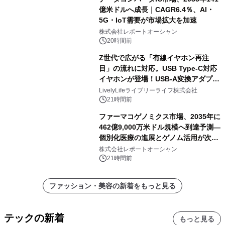
億米ドルへ成長｜CAGR6.4％、AI・
5G・IoT需要が市場拡大を加速
株式会社レポートオーシャン
20時間前
Z世代で広がる「有線イヤホン再注
目」の流れに対応。USB Type-C対応
イヤホンが登場！USB-A変換アダプタ
ー付きでスマホからパソコンまで幅広
LivelyLifeライブリーライフ株式会社
く活用可能
21時間前
ファーマコゲノミクス市場、2035年に
462億9,000万米ドル規模へ到達予測―
個別化医療の進展とゲノム活用が次世
代ヘルスケア投資を加速
株式会社レポートオーシャン
21時間前
ファッション・美容の新着をもっと見る
テックの新着
もっと見る