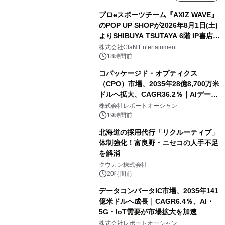
プロeスポーツチーム『AXIZ WAVE』
のPOP UP SHOPが2026年8月1日(土)
よりSHIBUYA TSUTAYA 6階 IP書店で
開催決定！！
株式会社ClaN Entertainment
18時間前
コパッケージド・オプティクス
（CPO）市場、2035年28億8,700万米
ドルへ拡大、CAGR36.2％｜AIデータ
センター・高速光通信需要が成長を加
株式会社レポートオーシャン
速
19時間前
北海道の採用代行「リクルーティブ」
体制強化！富良野・ニセコの人手不足
を解消
クウカン株式会社
20時間前
データコンバータIC市場、2035年141
億米ドルへ成長｜CAGR6.4％、AI・
5G・IoT需要が市場拡大を加速
株式会社レポートオーシャン