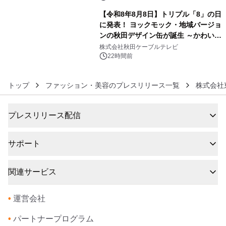
【令和8年8月8日】トリプル「8」の日
に発表！ ヨックモック・地域バージョ
ンの秋田デザイン缶が誕生 ～かわいい
6
秋田犬の子犬と秋田の四季と名所を巡
株式会社秋田ケーブルテレビ
るパッケージ～ 9月1日(火)秋田県内で
22時間前
販売開始
トップ
ファッション・美容のプレスリリース一覧
株式会社
プレスリリース配信
サポート
関連サービス
•
運営会社
•
パートナープログラム