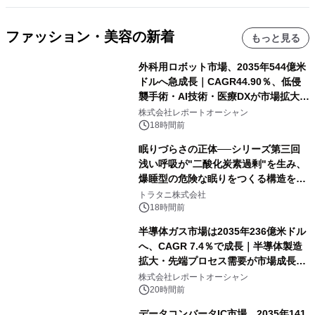
ファッション・美容の新着
もっと見る
外科用ロボット市場、2035年544億米
ドルへ急成長｜CAGR44.90％、低侵
襲手術・AI技術・医療DXが市場拡大を
牽引
株式会社レポートオーシャン
18時間前
眠りづらさの正体──シリーズ第三回
浅い呼吸が"二酸化炭素過剰"を生み、
爆睡型の危険な眠りをつくる構造を解
説
トラタニ株式会社
18時間前
半導体ガス市場は2035年236億米ドル
へ、CAGR 7.4％で成長｜半導体製造
拡大・先端プロセス需要が市場成長を
加速
株式会社レポートオーシャン
20時間前
データコンバータIC市場、2035年141