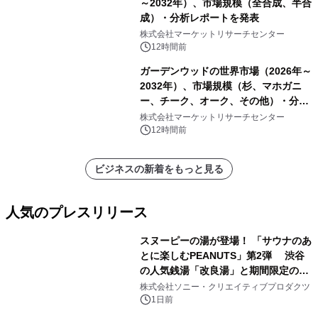
～2032年）、市場規模（全合成、半合
成）・分析レポートを発表
株式会社マーケットリサーチセンター
12時間前
ガーデンウッドの世界市場（2026年～
2032年）、市場規模（杉、マホガニ
ー、チーク、オーク、その他）・分析
レポートを発表
株式会社マーケットリサーチセンター
12時間前
ビジネスの新着をもっと見る
人気のプレスリリース
スヌーピーの湯が登場！ 「サウナのあ
とに楽しむPEANUTS」第2弾 渋谷
の人気銭湯「改良湯」と期間限定のコ
1
ラボレーション サウナイキタイコラ
株式会社ソニー・クリエイティブプロダクツ
ボグッズも発売決定！
1日前