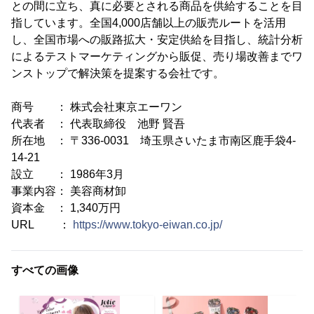
との間に立ち、真に必要とされる商品を供給することを目
指しています。全国4,000店舗以上の販売ルートを活用
し、全国市場への販路拡大・安定供給を目指し、統計分析
によるテストマーケティングから販促、売り場改善までワ
ンストップで解決策を提案する会社です。
商号 ： 株式会社東京エーワン
代表者 ： 代表取締役 池野 賢吾
所在地 ： 〒336-0031 埼玉県さいたま市南区鹿手袋4-
14-21
設立 ： 1986年3月
事業内容： 美容商材卸
資本金 ： 1,340万円
URL ：
https://www.tokyo-eiwan.co.jp/
すべての画像