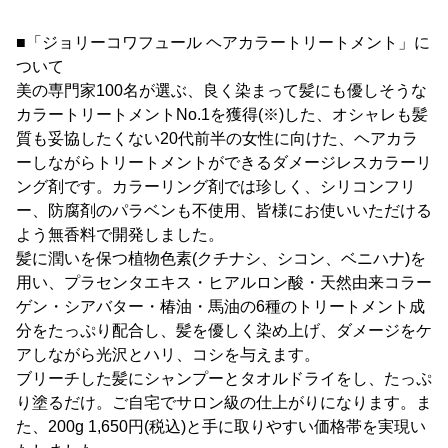
■「ジョリーコワフュール ヘアカラートリートメント」に
ついて
美の専門家100名が選ぶ、良く染まって髪にも優しそうな
カラートリートメントNo.1を獲得(※)した、オシャレも髪
質も妥協したくない20代前半の女性に向けた、ヘアカラ
ーしながらトリートメントができるダメージレスカラーリ
ング剤です。カラーリング剤では珍しく、シリコンフリ
ー、防腐剤のパラベンも不使用、皆様にお使いいただける
よう無香料で開発しました。
髪に潤いを保つ植物色素(クチナシ、シコン、ベニハナ)を
用い、プラセンタエキス・ヒアルロン酸・天然由来コラー
ゲン・シアバター・椿油・馬油の6種のトリートメント成
分をたっぷり配合し、髪を優しく染め上げ、ダメージをケ
アしながら光沢とハリ、コシを与えます。
ブリーチした髪にシャンプーとタオルドライをし、たっぷ
り塗るだけ。ご自宅でサロン級の仕上がりになります。ま
た、200g 1,650円(税込)と手に取りやすい価格帯を実現い