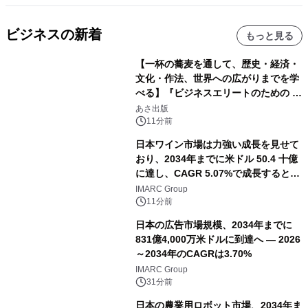
ビジネスの新着
もっと見る
【一杯の蕎麦を通して、歴史・経済・
文化・作法、世界への広がりまでを学
べる】『ビジネスエリートのための 教
養としての蕎麦』2026年8月25日
あさ出版
（火）発売
11分前
日本ワイン市場は力強い成長を見せて
おり、2034年までに米ドル 50.4 十億
に達し、CAGR 5.07%で成長すると予
測
IMARC Group
11分前
日本の広告市場規模、2034年までに
831億4,000万米ドルに到達へ ― 2026
～2034年のCAGRは3.70%
IMARC Group
31分前
日本の農業用ロボット市場、2034年ま