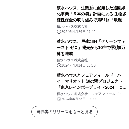
積水ハウス、生態系に配慮した造園緑
化事業「５本の樹」計画による 生物多
様性保全の取り組みで第51回「環境
賞」優良賞を受賞
積水ハウス株式会社
2024年4月26日 16:45
積水ハウス、戸建ZEH「グリーンファ
ースト ゼロ」発売から10年で累積8万
棟を達成
積水ハウス株式会社
2024年4月24日 13:30
積水ハウスとフェアフィールド・バ
イ・マリオット 道の駅プロジェクト
「東京レインボープライド2024」に共
同で出展
積水ハウス株式会社 フェアフィールド・バ
イ・マリオット 道の駅プロジェクト
2024年4月23日 10:00
発行者のリリースをもっと見る