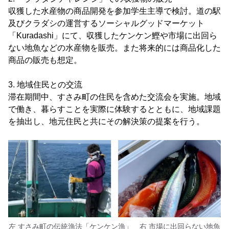
収獲した水産物の商品開発を参加学生主導で検討。道の駅
及びクラダシの運営するソーシャルグッドマーケット
「Kuradashi」にて、収獲したケンケン鰹や市場に出回ら
ない地魚などの水産物を販売。また将来的には商品化した
商品の販売も想定。
3. 地域住民との交流
滞在期間中、すさみ町の住民を含めた交流会を実施。地域
で働き、暮らすことを実際に体験するとともに、地域課題
を抽出し、地元住民と共にその解決策の提案を行う。
左 すさみ町の伝統漁法「ケンケン漁」 右 市場に出回らない地魚