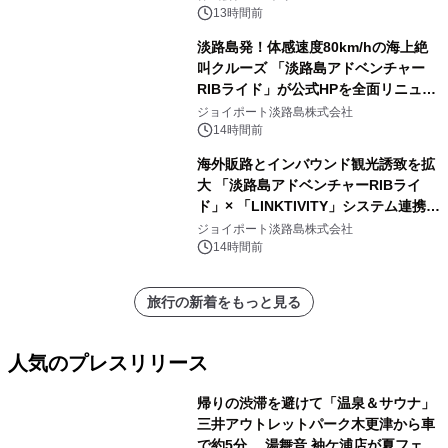
13時間前
淡路島発！体感速度80km/hの海上絶
叫クルーズ 「淡路島アドベンチャー
RIBライド」が公式HPを全面リニュー
アル！ ～スマホで即予約完了の「スマ
ジョイポート淡路島株式会社
ート設計」へ刷新～
14時間前
海外販路とインバウンド観光誘致を拡
大 「淡路島アドベンチャーRIBライ
ド」× 「LINKTIVITY」システム連携を
開始！
ジョイポート淡路島株式会社
14時間前
旅行の新着をもっと見る
人気のプレスリリース
帰りの渋滞を避けて「温泉＆サウナ」
三井アウトレットパーク木更津から車
で約5分 湯舞音 袖ケ浦店が夏フェア