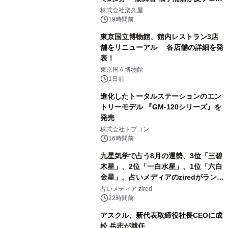
1
メニューを提供
株式会社楽久屋
19時間前
東京国立博物館、館内レストラン3店
舗をリニューアル 各店舗の詳細を発
表！
2
東京国立博物館
1日前
進化したトータルステーションのエン
トリーモデル 『GM-120シリーズ』を
発売
3
株式会社トプコン
16時間前
九星気学で占う8月の運勢、3位「三碧
木星」、2位「一白水星」、1位「六白
金星」。占いメディアのziredがランキ
4
ングを発表
占いメディア zired
22時間前
アスクル、新代表取締役社長CEOに成
松 岳志が就任