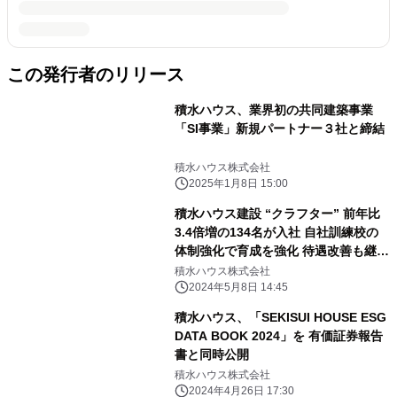
この発行者のリリース
積水ハウス、業界初の共同建築事業
「SI事業」新規パートナー３社と締結
積水ハウス株式会社
2025年1月8日 15:00
積水ハウス建設 “クラフター” 前年比
3.4倍増の134名が入社 自社訓練校の
体制強化で育成を強化 待遇改善も継続
働く魅力をさらに向上
積水ハウス株式会社
2024年5月8日 14:45
積水ハウス、「SEKISUI HOUSE ESG
DATA BOOK 2024」を 有価証券報告
書と同時公開
積水ハウス株式会社
2024年4月26日 17:30