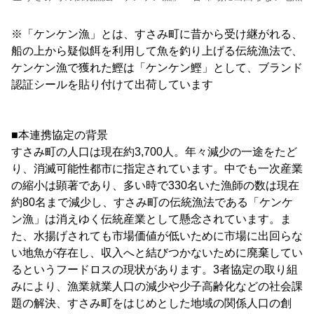
※「ケンケン漁」とは、すさみ町に昔から受け継がれる、
船の上から疑似餌を利用して魚を釣り上げる伝統漁法で、
ケンケン漁で獲れた鰹は「ケンケン鰹」として、ブランド
認証シールを貼り付けて出荷しています
■本連携協定の背景
すさみ町の人口は現在約3,700人。年々減少の一途をたど
り、消滅可能性都市に指定されています。中でも一次産業
の縮小は顕著であり、多い時で330名いた漁師の数は現在
約80名まで減少し、すさみ町の伝統漁法である「ケンケ
ン漁」は消えゆく伝統産業として懸念されています。ま
た、水揚げされても市場価値が低いために市場に出回らな
い地魚が存在し、収入へと結びつかないために廃棄してい
るというフードロスの現状があります。3者協定の取り組
みにより、漁業就業人口の減少や少子高齢化などの社会課
題の解決、すさみ町をはじめとした地域の関係人口の創