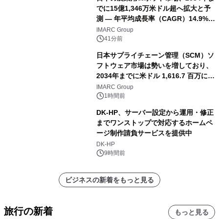
でに15億1,346万米ドル超へ拡大と予
測 ― 年平均成長率（CAGR）14.9%を
記録
IMARC Group
41分前
日本サプライチェーン管理（SCM）ソ
フトウェア市場は勢いを増しており、
2034年までに米ドル 1,616.7 百万に達
し、CAGR 3.42%で成長すると予測
IMARC Group
1時間前
DK-HP、サーバー設定から運用・修正
までワンストップで対応するホームペ
ージ制作請負サービスを提供中
DK-HP
9時間前
ビジネスの新着をもっと見る
旅行の新着
もっと見る