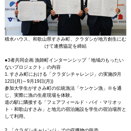
積水ハウス、和歌山県すさみ町、クラダシが地方創生にむ
けて連携協定を締結
●3者共同企画 漁師町インターンシップ「地域のもったい
ないプロジェクト」の内容
1. すさみ町における「クラダシチャレンジ」の実施(9月
12日(月)～9月19日(月))
参加大学生がすさみ町の伝統漁法「ケンケン漁」※を通
じ、実際に漁の生産現場を体験。
道の駅に隣接する「フェアフィールド・バイ・マリオッ
ト・和歌山すさみ」と地元の宿泊施設を学生の宿泊場所と
して利用。
2. 「クラダシチャレンジ」での収獲物の販売