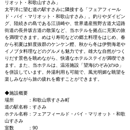
リオット・和歌山すさみ」
太平洋に望む道の駅すさみに隣接する「フェアフィール
ド・バイ・マリオット・和歌山すさみ」。釣りやダイビン
グ、陸続きの島である江須崎や、世界遺産熊野古道大辺路
街道の長井坂古道の散策など、当ホテルを拠点に充実の旅
を満喫できます。めはり寿司などの郷土料理をはじめ、春
から初夏は鮮度抜群のケンケン鰹、秋から冬は伊勢海老や
イノブタ料理などのグルメも魅力です。雄大な自然がつく
りだす景色を眺めながら、快適なホテルステイが満喫でき
ます。また、当ホテルは、温浴施設「望海(のぞみ)のゆ」
を併設しています。外湯利用も可能で、風光明媚な眺望を
楽しみながら旅の疲れを癒すことができます。
◆施設概要
場所 ：和歌山県すさみ町
道の駅名称：すさみ
ホテル名称：フェアフィールド・バイ・マリオット・和歌
山すさみ
室数 ：90