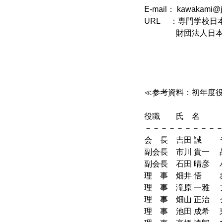
E-mail： kawakami@jh
URL ：専門学校
財団法人日本ホ
≪参考資料：初年度
役職 氏 名
－－－－－－－－－
会 長 吉田 
副会長 市川 貴一
副会長 石田 晴彦
理 事 畑井 悟 
理 事 滝原 一
理 事 畑山 正
理 事 池田 成希 