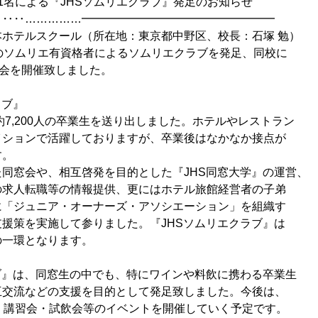
る『JHSソムリエクラブ』発足のお知らせ
……………━━━━━━━━━━━━━━━━━
ホテルスクール（所在地：東京都中野区、校長：石塚 勉）
のソムリエ有資格者によるソムリエクラブを発足、同校に
足会を開催致しました。
ラブ』
、約7,200人の卒業生を送り出しました。ホテルやレストラン
イションで活躍しておりますが、卒業後はなかなか接点が
す。
同窓会や、相互啓発を目的とした『JHS同窓大学』の運営、
の求人転職等の情報提供、更にはホテル旅館経営者の子弟
に「ジュニア・オーナーズ・アソシエーション」を組織す
援策を実施して参りました。『JHSソムリエクラブ』は
の一環となります。
ブ』は、同窓生の中でも、特にワインや料飲に携わる卒業生
互交流などの支援を目的として発足致しました。今後は、
、講習会・試飲会等のイベントを開催していく予定です。