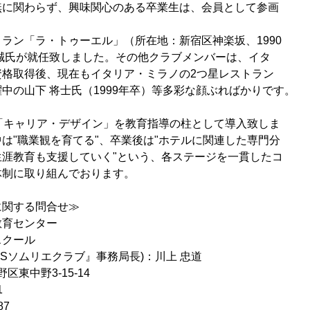
無に関わらず、興味関心のある卒業生は、会員として参画
ラン「ラ・トゥーエル」（所在地：新宿区神楽坂、1990
誠氏が就任致しました。その他クラブメンバーは、イタ
資格取得後、現在もイタリア・ミラノの2つ星レストラン
中の山下 将士氏（1999年卒）等多彩な顔ぶればかりです。
「キャリア・デザイン」を教育指導の柱として導入致しま
は"職業観を育てる"、卒業後は"ホテルに関連した専門分
生涯教育も支援していく"という、各ステージを一貫したコ
体制に取り組んでおります。
に関する問合せ≫
教育センター
スクール
HSソムリエクラブ』事務局長)：川上 忠道
野区東中野3-15-14
1
87