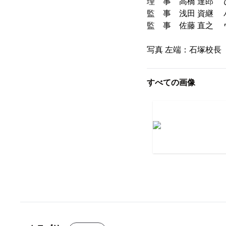
理 事 高橋 達
監 事 浅田 資継 
監 事 佐藤 
写真 左端：石塚校長
すべての画像