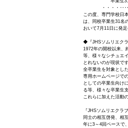
卒業生31名によ
・・・・‥‥‥‥
この度、専門学校日本
は、同校卒業生31名
おいて7月11日に発
◆『JHSソムリエク
1972年の開校以来
等、様々なシチュエ
とれないのが現状で
全卒業生を対象とした
専用ホームページで
としての卒業生向け
る等、様々な卒業生支
これらに加えた活動
『JHSソムリエクラ
同士の相互啓発、相
年に3～4回ペースで