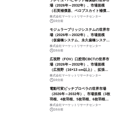
場（2026年～2032年）、市場規模
（石英補償器、ペロブスカイト補償
器、その他）・分析レポートを発表
株式会社マーケットリサーチセンター
16分前
モジュラーブリッジシステムの世界市
場（2026年～2032年）、市場規模
（仮歯橋システム、永久歯橋システ
ム）・分析レポートを発表
株式会社マーケットリサーチセンター
16分前
広視野（FOV）口腔用CBCTの世界市
場（2026年～2032年）、市場規模
（広視野（16×13 cm以上）、拡張広
視野（18×16 cm以上）、超広視野
株式会社マーケットリサーチセンター
（24×19 cm以上））・分析レポート
16分前
を発表
電動可変ピッチプロペラの世界市場
（2026年～2032年）、市場規模（3枚
羽根、4枚羽根、5枚羽根、6枚羽根、
その他）・分析レポートを発表
株式会社マーケットリサーチセンター
16分前