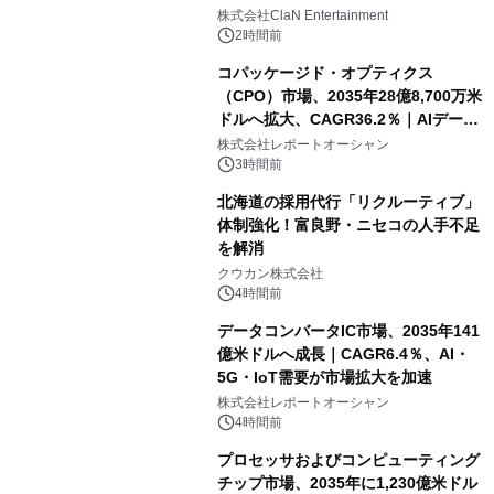
開催決定！！
株式会社ClaN Entertainment
2時間前
コパッケージド・オプティクス
（CPO）市場、2035年28億8,700万米
ドルへ拡大、CAGR36.2％｜AIデータ
センター・高速光通信需要が成長を加
株式会社レポートオーシャン
速
3時間前
北海道の採用代行「リクルーティブ」
体制強化！富良野・ニセコの人手不足
を解消
クウカン株式会社
4時間前
データコンバータIC市場、2035年141
億米ドルへ成長｜CAGR6.4％、AI・
5G・IoT需要が市場拡大を加速
株式会社レポートオーシャン
4時間前
プロセッサおよびコンピューティング
チップ市場、2035年に1,230億米ドル