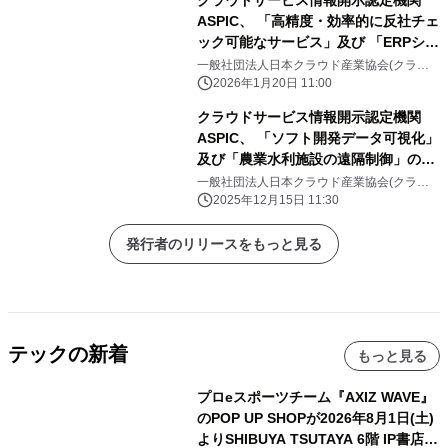
ASPIC、 「高精度・効率的に反社チェ
ック可能なサービス」及び 「ERPシス
テム(統合基幹業務システム)」のSaaS
一般社団法人日本クラウド産業協会(クラウ
ドサービス情報開示認定機関)
2件を新たに認定 創立25周年記念 新
2026年1月20日 11:00
規申請手数料無料キャンペーンも実施
クラウドサービス情報開示認定機関
中
ASPIC、 「ソフト開発データ可視化」
及び「農業水利施設の遠隔制御」の
SaaS 2件を新たに認定。 創立25周年
一般社団法人日本クラウド産業協会(クラウ
ドサービス情報開示認定機関)
記念 新規申請手数料無料キャンペーン
2025年12月15日 11:30
も実施中
発行者のリリースをもっと見る
テックの新着
もっと見る
プロeスポーツチーム『AXIZ WAVE』
のPOP UP SHOPが2026年8月1日(土)
よりSHIBUYA TSUTAYA 6階 IP書店で