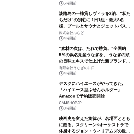
催 英国ラジオ「NTS」の 特別プログ
5時間前
ラムや、「TR-808」を愛する伝説的
淡路島の一棟貸しヴィラを2泊、"私た
アーティストを フィーチャーしたアニ
ちだけ"の別荘に 1日1組・最大8名
メーションを公開～
様、プールとサウナとジェットバス付
3
きで Villa Mon Temps AWAJIの連泊
株式会社ぷらど
素泊りプラン
4時間前
“素材の次は、たれで勝負。”全国約
5％の浜名湖産うなぎを、 うなぎの頭
の旨味エキスで仕上げた新ブランド
4
「井口の誉」誕生
有限会社うなぎの井口
4時間前
デスクにハイエースがやってきた。
「ハイエース型ふせんホルダー」
Amazonで予約販売開始
5
CAMSHOP.JP
3時間前
映画史を変えた旋律が、名場面ととも
に甦る。スクリーン×オーケストラで
体感するジョン・ウィリアムズの世