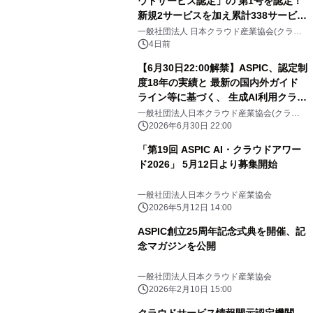
ウドサービス認定」の 第1号を認定！
新規2サービスを加え累計338サービス
へ
一般社団法人 日本クラウド産業協会(クラウ
ドサービス情報開示認定機関)
4日前
【6月30日22:00解禁】ASPIC、認定制
度18年の実績と 最新の国内外ガイド
ライン等に基づく、 生成AI利用クラウ
ドサービス情報開示認定制度を開始
一般社団法人日本クラウド産業協会(クラウ
ドサービス情報開示認定機関)
2026年6月30日 22:00
「第19回 ASPIC AI・クラウドアワー
ド2026」 5月12日より募集開始
一般社団法人日本クラウド産業協会
2026年5月12日 14:00
ASPIC創立25周年記念式典を開催、記
念マガジンを公開
一般社団法人日本クラウド産業協会
2026年2月10日 15:00
クラウドサービス情報開示認定機関