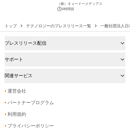
6
界。ジョン・ウィリアムズ：シネマ・
（株）キョードーメディアス
スペクタキュラー・コンサート 開催決
4時間前
定！
トップ
テクノロジーのプレスリリース一覧
一般社団法人日
プレスリリース配信
サポート
関連サービス
•
運営会社
•
パートナープログラム
•
利用規約
•
プライバシーポリシー