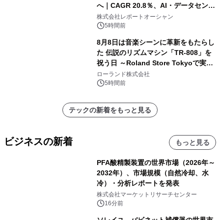
へ｜CAGR 20.8％、AI・データセンタ
ー需要が成長を牽引
株式会社レポートオーシャン
5時間前
8月8日は音楽シーンに革新をもたらし
た 伝説のリズムマシン「TR-808」を
祝う日 ～Roland Store Tokyoで実機
を展示しての 記念キャンペーンを開
ローランド株式会社
催 英国ラジオ「NTS」の 特別プログ
5時間前
ラムや、「TR-808」を愛する伝説的
アーティストを フィーチャーしたアニ
テックの新着をもっと見る
メーションを公開～
ビジネスの新着
もっと見る
PFA酸精製装置の世界市場（2026年～
2032年）、市場規模（自然冷却、水
冷）・分析レポートを発表
株式会社マーケットリサーチセンター
16分前
ソレイユ - バビネット補償器の世界市