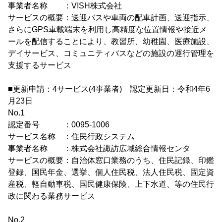
事業者名称 ：VISH株式会社
サービスの概要：送迎バスや車両の配車計画、送迎指示、
さらにGPS車載端末を利用し高精度な位置情報や接近メ
ールを配信することにより、教習所、幼稚園、医療施設、
デイサービス、コミュニティバスなどの施設の運行管理を
支援するサービス
■更新申請：4サービス(4事業者) 認定更新日：令和4年6
月23日
No.1
認定番号 ：0095-1006
サービス名称 ：住民行政システム
事業者名称 ：株式会社諏訪広域総合情報センタ
サービスの概要：自治体窓口業務のうち、住民記録、印鑑
登録、国民年金、選挙、個人住民税、法人住民税、固定資
産税、軽自動車税、国民健康保険、上下水道、等の住民行
政に関わる業務サービス
No.2