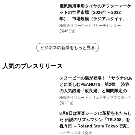
電気乗用車用タイヤのアフターマーケ
ットの世界市場（2026年～2032
年）、市場規模（ラジアルタイヤ、サ
イドウォール補強タイヤ、その他）・
株式会社マーケットリサーチセンター
分析レポートを発表
46分前
ビジネスの新着をもっと見る
人気のプレスリリース
スヌーピーの湯が登場！ 「サウナのあ
とに楽しむPEANUTS」第2弾 渋谷
の人気銭湯「改良湯」と期間限定のコ
1
ラボレーション サウナイキタイコラ
株式会社ソニー・クリエイティブプロダクツ
ボグッズも発売決定！
1日前
8月8日は音楽シーンに革新をもたらし
た 伝説のリズムマシン「TR-808」を
祝う日 ～Roland Store Tokyoで実機
2
を展示しての 記念キャンペーンを開
ローランド株式会社