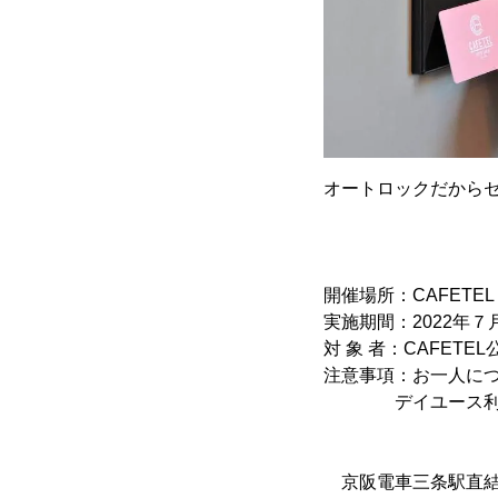
オートロックだから
開催場所：CAFETEL 
実施期間：2022年７
対 象 者：CAFET
注意事項：お一人につ
デイユース利用の
京阪電車三条駅直結の C