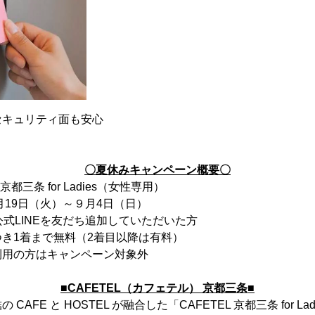
セキュリティ面も安心
〇夏休みキャンペーン概要〇
京都三条 for Ladies（女性専用）
月19日（火）～９月4日（日）
EL公式LINEを友だち追加していただいた方
き1着まで無料（2着目以降は有料）
方はキャンペーン対象外
■CAFETEL（カフェテル） 京都三条■
AFE と HOSTEL が融合した「CAFETEL 京都三条 for L