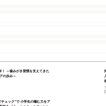
年！ ～歯みがき習慣を支えてきた
アの歩み～
でチェック”で 小学生の噛む力をア