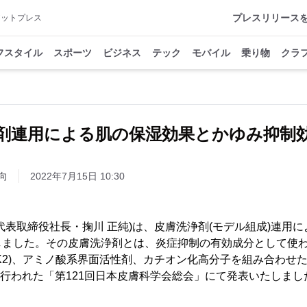
プレスリリース
アットプレス
フスタイル
スポーツ
ビジネス
テック
モバイル
乗り物
クラ
剤連用による肌の保湿効果とかゆみ抑制
向
2022年7月15日 10:30
表取締役社長・掬川 正純)は、皮膚洗浄剤(モデル組成)連用
しました。その皮膚洗浄剤とは、炎症抑制の有効成分として使
GK2)、アミノ酸系界面活性剤、カチオン化高分子を組み合わせ
月に行われた「第121回日本皮膚科学会総会」にて発表いたしまし