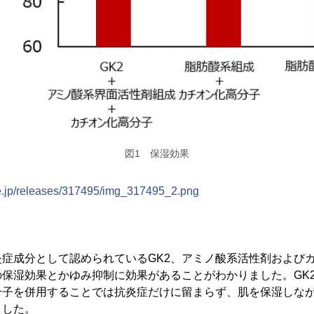
図1 保湿効果
ne.jp/releases/317495/img_317495_2.png
症成分として認められているGK2、アミノ酸系活性剤および
保湿効果とかゆみ抑制に効果があることがわかりました。GK
分子を併用することでは抗炎症だけに留まらず、肌を保湿しな
ました。