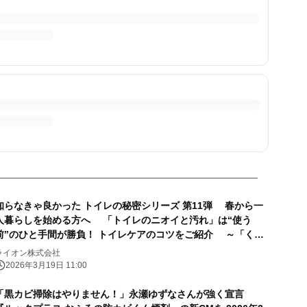
知らなきゃ良かった トイレの秘密シリーズ 第11弾 春から一
人暮らしを始める方へ 「トイレのニオイと汚れ」は“使う
前”のひと手間が勝負！ トイレケアのコツをご紹介 ～「くん
煙」とちょこっと掃除で、汚さない新生活を～
ライオン株式会社
2026年3月19日 11:00
「黒カビ掃除はやりません！」永瀬ゆずなさんが強く宣言