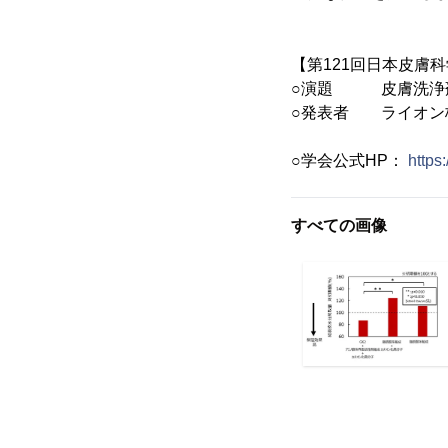
【第121回日本皮膚科学
○演題 皮膚洗浄剤
○発表者 ライオン
平山 愛里
○学会公式HP：
https
すべての画像