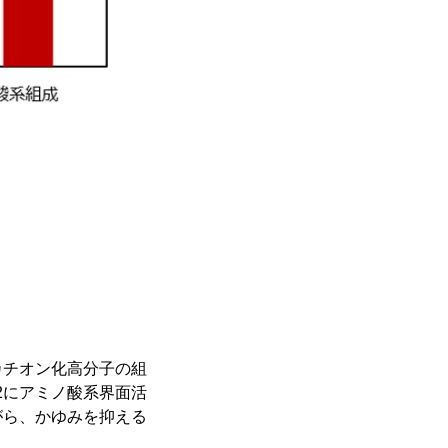
カチオン化高分子の組
2にアミノ酸系界面活
がら、かゆみを抑える