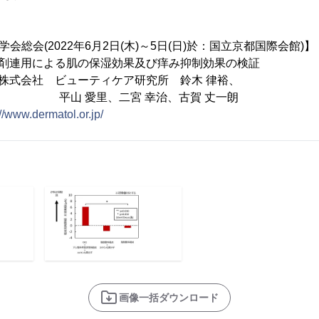
会総会(2022年6月2日(木)～5日(日)於：国立京都国際会館)】
連用による肌の保湿効果及び痒み抑制効果の検証
株式会社 ビューティケア研究所 鈴木 律裕、
、二宮 幸治、古賀 丈一朗
://www.dermatol.or.jp/
画像一括ダウンロード