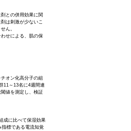
性剤との併用効果に関
性剤は刺激が少ないこ
ません。
合わせによる、肌の保
カチオン化高分子の組
11～13名に4週間連
覚閾値を測定し、検証
組成に比べて保湿効果
み指標である電流知覚