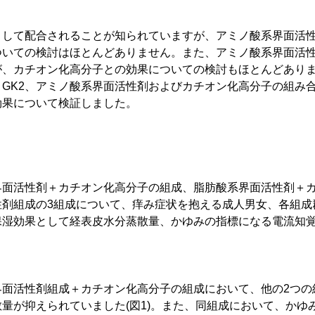
として配合されることが知られていますが、アミノ酸系界面活
ついての検討はほとんどありません。また、アミノ酸系界面活
が、カチオン化高分子との効果についての検討もほとんどあり
GK2、アミノ酸系界面活性剤およびカチオン化高分子の組み
効果について検証しました。
界面活性剤＋カチオン化高分子の組成、脂肪酸系界面活性剤＋
剤組成の3組成について、痒み症状を抱える成人男女、各組成群
保湿効果として経表皮水分蒸散量、かゆみの指標になる電流知
界面活性剤組成＋カチオン化高分子の組成において、他の2つの
量が抑えられていました(図1)。また、同組成において、かゆ