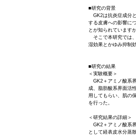
■研究の背景
GK2は抗炎症成分
する皮膚への影響に
とが知られています
そこで本研究では、
湿効果とかゆみ抑制
■研究の結果
＜実験概要＞
GK2＋アミノ酸系
成、脂肪酸系界面活性
用してもらい、肌の
を行った。
＜研究結果の詳細＞
GK2＋アミノ酸系
として経表皮水分蒸散