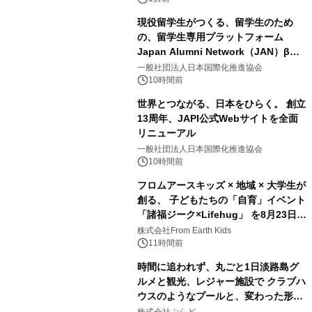
現役留学生がつくる、留学生のため
の、留学生専用プラットフォーム
Japan Alumni Network（JAN）β版
2
をリリース
一般社団法人日本国際化推進協会
10時間前
世界とつながる、日本をひらく。 創立
13周年、JAPI公式Webサイトを全面
リニューアル
3
一般社団法人日本国際化推進協会
10時間前
フロムアースキッズ × 地域 × 大学生が
創る、 子どもたちの「自育」イベント
「諸福ジーク×Lifehug」 を8月23日
4
(日)開催
株式会社From Earth Kids
11時間前
時間に追われず、丸ごと1日淡路島グ
ルメと観光、レジャー施設で クラブハ
ウスのようなプールと、変わった形の
5
サウナも 「THE BOXY AWAJI」のお