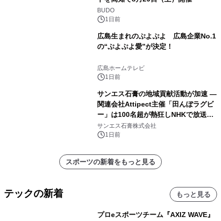
BUDO
1日前
広島生まれのぷよぷよ 広島企業No.1
の“ぷよぷよ愛”が決定！
広島ホームテレビ
1日前
サンエス石膏の地域貢献活動が加速 ―
関連会社Attipect主催「田んぼラグビ
ー」は100名超が熱狂しNHKで放送さ
れました。
サンエス石膏株式会社
1日前
スポーツの新着をもっと見る
テックの新着
もっと見る
プロeスポーツチーム『AXIZ WAVE』