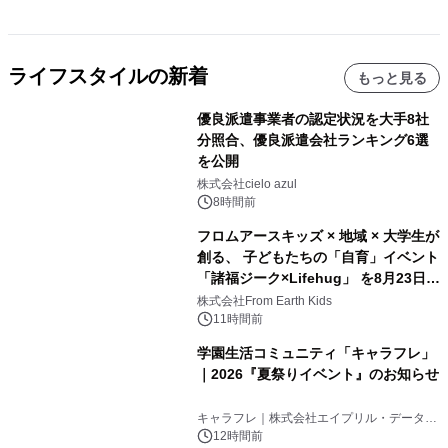
ライフスタイルの新着
もっと見る
優良派遣事業者の認定状況を大手8社
分照合、優良派遣会社ランキング6選
を公開
株式会社cielo azul
8時間前
フロムアースキッズ × 地域 × 大学生が
創る、 子どもたちの「自育」イベント
「諸福ジーク×Lifehug」 を8月23日
(日)開催
株式会社From Earth Kids
11時間前
学園生活コミュニティ「キャラフレ」
｜2026『夏祭りイベント』のお知らせ
キャラフレ｜株式会社エイプリル・データ・
デザインズ
12時間前