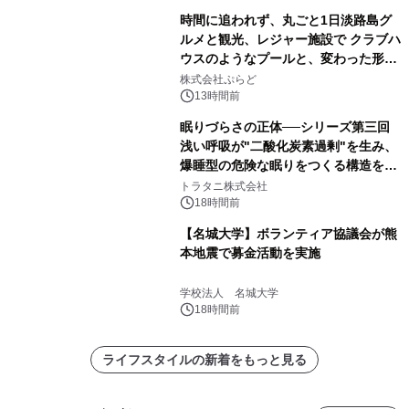
時間に追われず、丸ごと1日淡路島グ
ルメと観光、レジャー施設で クラブハ
ウスのようなプールと、変わった形の
サウナも 「THE BOXY AWAJI」のお
株式会社ぷらど
得な素泊まり連泊プランで
13時間前
眠りづらさの正体──シリーズ第三回
浅い呼吸が"二酸化炭素過剰"を生み、
爆睡型の危険な眠りをつくる構造を解
説
トラタニ株式会社
18時間前
【名城大学】ボランティア協議会が熊
本地震で募金活動を実施
学校法人 名城大学
18時間前
ライフスタイルの新着をもっと見る