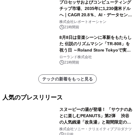
プロセッサおよびコンピューティング
チップ市場、2035年に1,230億米ドル
へ｜CAGR 20.8％、AI・データセンタ
ー需要が成長を牽引
株式会社レポートオーシャン
21時間前
8月8日は音楽シーンに革新をもたらし
た 伝説のリズムマシン「TR-808」を
祝う日 ～Roland Store Tokyoで実機
を展示しての 記念キャンペーンを開
ローランド株式会社
催 英国ラジオ「NTS」の 特別プログ
21時間前
ラムや、「TR-808」を愛する伝説的
アーティストを フィーチャーしたアニ
テックの新着をもっと見る
メーションを公開～
人気のプレスリリース
スヌーピーの湯が登場！ 「サウナのあ
とに楽しむPEANUTS」第2弾 渋谷
の人気銭湯「改良湯」と期間限定のコ
1
ラボレーション サウナイキタイコラ
株式会社ソニー・クリエイティブプロダクツ
ボグッズも発売決定！
1日前