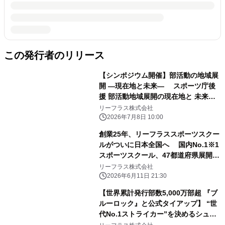
この発行者のリリース
【シンポジウム開催】部活動の地域展
開 ―現在地と未来― スポーツ庁後
援 部活動地域展開の現在地と 未来を
語るシンポジウム開催
リーフラス株式会社
2026年7月8日 10:00
創業25年、リーフラススポーツスクー
ルがついに日本全国へ 国内No.1※1
スポーツスクール、47都道府県展開を
達成！
リーフラス株式会社
2026年6月11日 21:30
【世界累計発行部数5,000万部超 『ブ
ルーロック』と公式タイアップ】 “世
代No.1ストライカー”を決めるシュー
ト特化型新競技 『SIX SHOOT