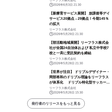
リーフラス株式会社
PREMIERE 0 official collaboration
2026年6月3日 21:30
with ブルーロック』開催決定
【新療育サービス展開】 放課後等デイ
サービス20拠点→29拠点！今期145％
の拡大
リーフラス株式会社
2026年5月29日 21:30
【部活動地域展開】リーフラス株式会
社が全国24自治体および 私立中学校7
校と一斉に受託契約を締結
リーフラス株式会社
2026年5月28日 21:30
【世界が注目】 ドリブルデザイナー・
岡部将和のドリブル理論をリーフラス
が体系化 ドリブル特化型サッカース
クール「D-UNLOCK」首都圏6校で開
リーフラス株式会社
校
2026年5月26日 15:30
発行者のリリースをもっと見る