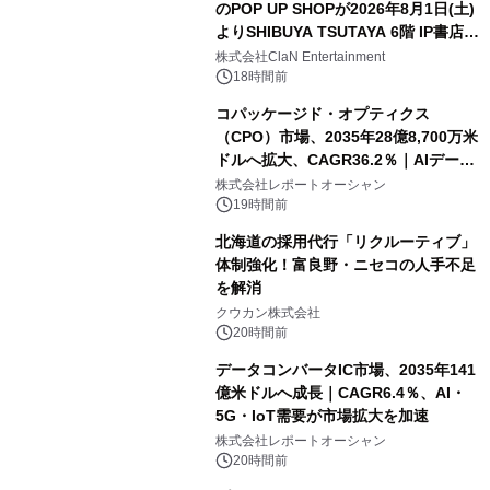
のPOP UP SHOPが2026年8月1日(土)
よりSHIBUYA TSUTAYA 6階 IP書店で
開催決定！！
株式会社ClaN Entertainment
18時間前
コパッケージド・オプティクス
（CPO）市場、2035年28億8,700万米
ドルへ拡大、CAGR36.2％｜AIデータ
センター・高速光通信需要が成長を加
株式会社レポートオーシャン
速
19時間前
北海道の採用代行「リクルーティブ」
体制強化！富良野・ニセコの人手不足
を解消
クウカン株式会社
20時間前
データコンバータIC市場、2035年141
億米ドルへ成長｜CAGR6.4％、AI・
5G・IoT需要が市場拡大を加速
株式会社レポートオーシャン
20時間前