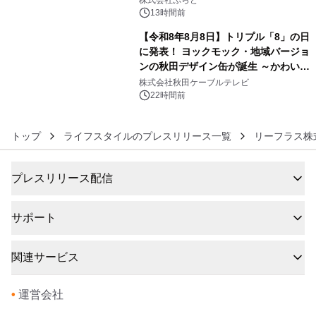
株式会社ぷらど
得な素泊まり連泊プランで
13時間前
【令和8年8月8日】トリプル「8」の日
に発表！ ヨックモック・地域バージョ
ンの秋田デザイン缶が誕生 ～かわいい
6
秋田犬の子犬と秋田の四季と名所を巡
株式会社秋田ケーブルテレビ
るパッケージ～ 9月1日(火)秋田県内で
22時間前
販売開始
トップ
ライフスタイルのプレスリリース一覧
リーフラス株
プレスリリース配信
サポート
関連サービス
•
運営会社