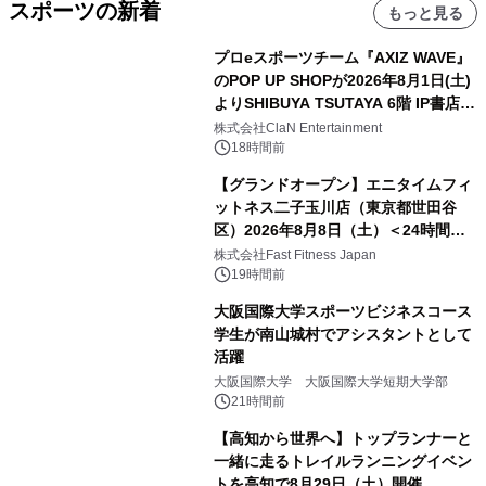
スポーツの新着
もっと見る
プロeスポーツチーム『AXIZ WAVE』
のPOP UP SHOPが2026年8月1日(土)
よりSHIBUYA TSUTAYA 6階 IP書店で
開催決定！！
株式会社ClaN Entertainment
18時間前
【グランドオープン】エニタイムフィ
ットネス二子玉川店（東京都世田谷
区）2026年8月8日（土）＜24時間年
中無休のフィットネスジム＞
株式会社Fast Fitness Japan
19時間前
大阪国際大学スポーツビジネスコース
学生が南山城村でアシスタントとして
活躍
大阪国際大学 大阪国際大学短期大学部
21時間前
【高知から世界へ】トップランナーと
一緒に走るトレイルランニングイベン
トを高知で8月29日（土）開催