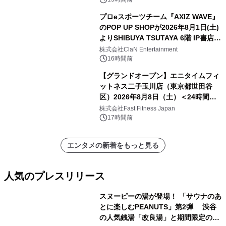
プロeスポーツチーム『AXIZ WAVE』
のPOP UP SHOPが2026年8月1日(土)
よりSHIBUYA TSUTAYA 6階 IP書店で
開催決定！！
株式会社ClaN Entertainment
16時間前
【グランドオープン】エニタイムフィ
ットネス二子玉川店（東京都世田谷
区）2026年8月8日（土）＜24時間年
中無休のフィットネスジム＞
株式会社Fast Fitness Japan
17時間前
エンタメの新着をもっと見る
人気のプレスリリース
スヌーピーの湯が登場！ 「サウナのあ
とに楽しむPEANUTS」第2弾 渋谷
の人気銭湯「改良湯」と期間限定のコ
1