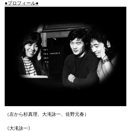
●プロフィール●
（左から杉真理、大滝詠一、佐野元春）
《大滝詠一》