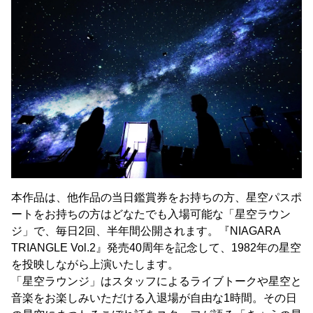
本作品は、他作品の当日鑑賞券をお持ちの方、星空パスポ
ートをお持ちの方はどなたでも入場可能な「星空ラウン
ジ」で、毎日2回、半年間公開されます。『NIAGARA
TRIANGLE Vol.2』発売40周年を記念して、1982年の星空
を投映しながら上演いたします。
「星空ラウンジ」はスタッフによるライブトークや星空と
音楽をお楽しみいただける入退場が自由な1時間。その日