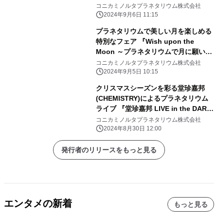
るクラシック-』
コニカミノルタプラネタリウム株式会社
2024年9月6日 11:15
プラネタリウムで美しい月を楽しめる
特別なフェア 『Wish upon the
Moon ～プラネタリウムで月に願いを
～』 9月10日(火)より開催！
コニカミノルタプラネタリウム株式会社
2024年9月5日 10:15
クリスマスシーズンを彩る堂珍嘉邦
(CHEMISTRY)によるプラネタリウム
ライブ 『堂珍嘉邦 LIVE in the DARK
tour 2024 -AMANOGAWA-』
コニカミノルタプラネタリウム株式会社
2024年8月30日 12:00
発行者のリリースをもっと見る
エンタメの新着
もっと見る