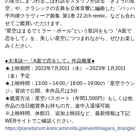
の星空にまつわるこぼれ話をスタッフが語る「きょうの星
空」や、クラシックの古典を立体音響に編曲した「バッハ
平均律クラヴィーア曲集 第1巻 22.2ch remix」なども合わ
せてご鑑賞いただけます。
“星空はまるでミラー・ボール”という歌詞をもつ『A面で
恋をして』を、美しい星空につつまれながら、ぜひお楽し
みください。
●大滝詠一『A面で恋をして』作品概要●
★上映期間：2022年7月20日（水）～2023年 1月20日
（金）予定
★上映時間：13:00～14:00／18:00～19:00の「星空ラウン
ジ」冒頭で公開。本作品尺は3分
★鑑賞方法：星空パスポート（年間1,500円）もしくは他
作品の当日鑑賞券お持ちの方。途中入退場可能
※上映時間、休館日、追加上映回など、最新情報は下記
WEBサイトでご確認ください。
https://planetarium.konicaminolta.jp/event/niagara_triangle/