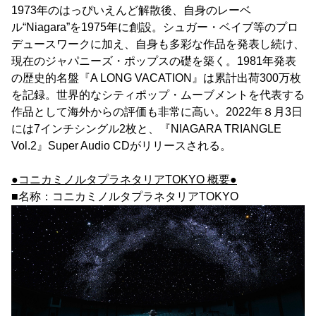
1973年のはっぴいえんど解散後、自身のレーベ
ル“Niagara”を1975年に創設。シュガー・ベイブ等のプロ
デュースワークに加え、自身も多彩な作品を発表し続け、
現在のジャパニーズ・ポップスの礎を築く。1981年発表
の歴史的名盤『A LONG VACATION』は累計出荷300万枚
を記録。世界的なシティポップ・ムーブメントを代表する
作品として海外からの評価も非常に高い。2022年８月3日
には7インチシングル2枚と、『NIAGARA TRIANGLE
Vol.2』Super Audio CDがリリースされる。
●コニカミノルタプラネタリアTOKYO 概要●
■名称：コニカミノルタプラネタリアTOKYO