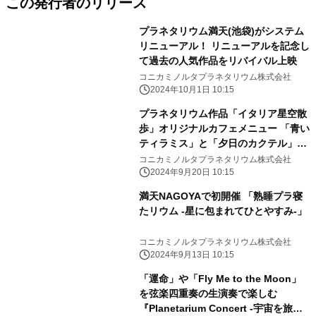
この発行者のリリース
プラネタリウム満天(池袋)がシステム
リニューアル！ リニューアルを記念し
て過去の人気作品をリバイバル上映
コニカミノルタプラネタリウム株式会社
2024年10月1日 10:15
プラネタリウム作品「イタリア星空散
歩」オリジナルカフェメニュー 「青い
ティラミス」と「夕日のカクテル」販
売！
コニカミノルタプラネタリウム株式会社
2024年9月20日 10:15
満天NAGOYAで初開催 「熟睡プラ寝
たリウム -星に包まれてひとやすみ-」
コニカミノルタプラネタリウム株式会社
2024年9月13日 10:15
「運命」や「Fly Me to the Moon」
を弦楽四重奏の生演奏で楽しむ
『Planetarium Concert -宇宙を旅す