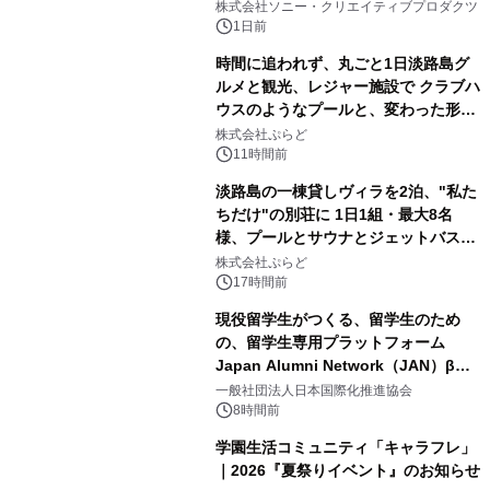
ラボレーション サウナイキタイコラ
株式会社ソニー・クリエイティブプロダクツ
ボグッズも発売決定！
1日前
時間に追われず、丸ごと1日淡路島グ
ルメと観光、レジャー施設で クラブハ
ウスのようなプールと、変わった形の
2
サウナも 「THE BOXY AWAJI」のお
株式会社ぷらど
得な素泊まり連泊プランで
11時間前
淡路島の一棟貸しヴィラを2泊、"私た
ちだけ"の別荘に 1日1組・最大8名
様、プールとサウナとジェットバス付
3
きで Villa Mon Temps AWAJIの連泊
株式会社ぷらど
素泊りプラン
17時間前
現役留学生がつくる、留学生のため
の、留学生専用プラットフォーム
Japan Alumni Network（JAN）β版
4
をリリース
一般社団法人日本国際化推進協会
8時間前
学園生活コミュニティ「キャラフレ」
｜2026『夏祭りイベント』のお知らせ