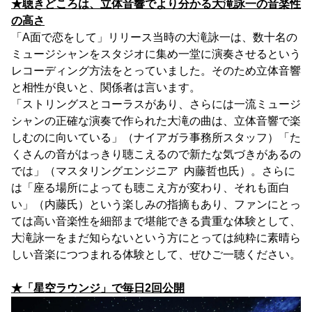
★聴きどころは、立体音響でより分かる大滝詠一の音楽性
の高さ
「A面で恋をして」リリース当時の大滝詠一は、数十名の
ミュージシャンをスタジオに集め一堂に演奏させるという
レコーディング方法をとっていました。そのため立体音響
と相性が良いと、関係者は言います。
「ストリングスとコーラスがあり、さらには一流ミュージ
シャンの正確な演奏で作られた大滝の曲は、立体音響で楽
しむのに向いている」（ナイアガラ事務所スタッフ）「た
くさんの音がはっきり聴こえるので新たな気づきがあるの
では」（マスタリングエンジニア 内藤哲也氏）。さらに
は「座る場所によっても聴こえ方が変わり、それも面白
い」（内藤氏）という楽しみの指摘もあり、ファンにとっ
ては高い音楽性を細部まで堪能できる貴重な体験として、
大滝詠一をまだ知らないという方にとっては純粋に素晴ら
しい音楽につつまれる体験として、ぜひご一聴ください。
★「星空ラウンジ」で毎日2回公開