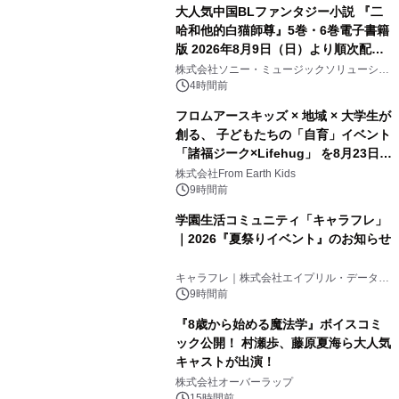
大人気中国BLファンタジー小説 『二
哈和他的白猫師尊』5巻・6巻電子書籍
版 2026年8月9日（日）より順次配信
開始
株式会社ソニー・ミュージックソリューショ
ンズ
4時間前
フロムアースキッズ × 地域 × 大学生が
創る、 子どもたちの「自育」イベント
「諸福ジーク×Lifehug」 を8月23日
(日)開催
株式会社From Earth Kids
9時間前
学園生活コミュニティ「キャラフレ」
｜2026『夏祭りイベント』のお知らせ
キャラフレ｜株式会社エイプリル・データ・
デザインズ
9時間前
『8歳から始める魔法学』ボイスコミ
ック公開！ 村瀬歩、藤原夏海ら大人気
キャストが出演！
株式会社オーバーラップ
15時間前