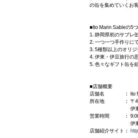
の缶を集めていくお
■Ito Marin Sable
1. 静岡県初のサブレ
2. 一つ一つ手作り
3. 5種類以上のオ
4. 伊東・伊豆旅行
5. 色々なギフト缶
■店舗概要
店舗名 ： Ito Ma
所在地 ： 〒414-
伊東マリンタウ
営業時間 ： 9:00～
伊東マリンタ
店舗紹介サイト：
htt