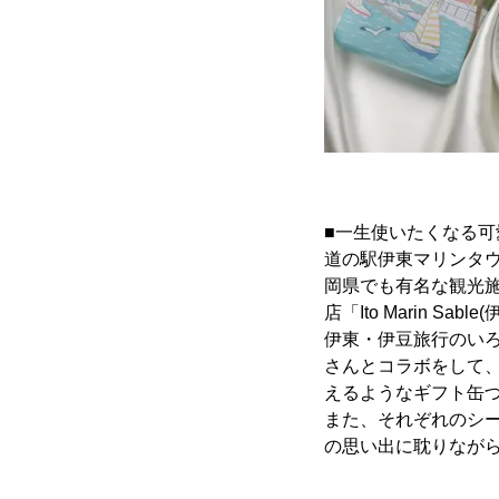
■一生使いたくなる可愛い
道の駅伊東マリンタ
岡県でも有名な観光
店「Ito Marin 
伊東・伊豆旅行のい
さんとコラボをして
えるようなギフト缶
また、それぞれのシ
の思い出に耽りなが