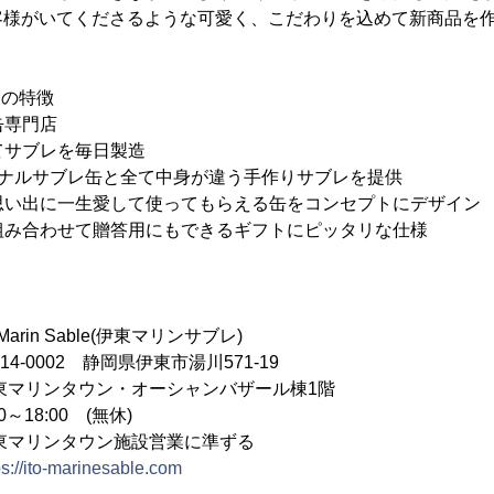
客様がいてくださるような可愛く、こだわりを込めて新商品を
の5つの特徴
缶専門店
にてサブレを毎日製造
リジナルサブレ缶と全て中身が違う手作りサブレを提供
の思い出に一生愛して使ってもらえる缶をコンセプトにデザイン
を組み合わせて贈答用にもできるギフトにピッタリな仕様
rin Sable(伊東マリンサブレ)
0002 静岡県伊東市湯川571-19
ン・オーシャンバザール棟1階
18:00 (無休)
ウン施設営業に準ずる
ps://ito-marinesable.com