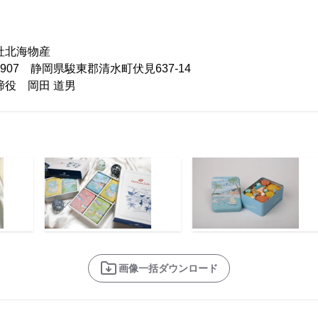
社北海物産
0907 静岡県駿東郡清水町伏見637-14
役 岡田 道男
画像一括ダウンロード