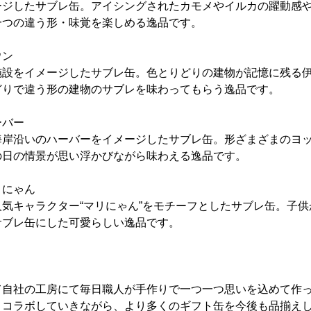
ージしたサブレ缶。アイシングされたカモメやイルカの躍動感
一つの違う形・味覚を楽しめる逸品です。
ウン
施設をイメージしたサブレ缶。色とりどりの建物が記憶に残る
どりで違う形の建物のサブレを味わってもらう逸品です。
ーバー
海岸沿いのハーバーをイメージしたサブレ缶。形ざまざまのヨ
の日の情景が思い浮かびながら味わえる逸品です。
リにゃん
気キャラクター“マリにゃん”をモチーフとしたサブレ缶。子
サブレ缶にした可愛らしい逸品です。
て自社の工房にて毎日職人が手作りで一つ一つ思いを込めて作
とコラボしていきながら、より多くのギフト缶を今後も品揃え