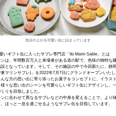
気分の上がる可愛い缶に詰まっています
ギフト缶に入ったサブレ専門店「Ito Marin Sable」とは
ウンは、年間数百万人と来場者がある道の駅で、色味の独特な
施設となっています。そして、その施設の中で今回新たに、静
Sable(伊東マリンサブレ)」を2022年7月7日にグランドオープンい
ろんな方の思い出に寄り添ったお菓子をコンセプトに、イラスト
、様々な思い出のシーンを可愛らしいギフト缶にデザインし、
づくりを目指しました。
ーンに合わせて異なるサブレなどの中身を変えることで、より
ら、ほっと一息を過ごせるようなサブレ缶を目指しています。