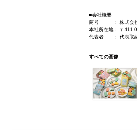
■会社概要
商号 ： 株式会
本社所在地： 〒411-
代表者 ： 代表取締
すべての画像