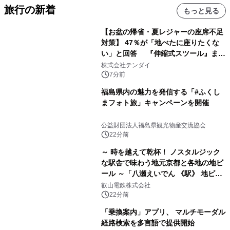
旅行の新着
もっと見る
【お盆の帰省・夏レジャーの座席不足
対策】 47％が「地べたに座りたくな
い」と回答 『伸縮式スツール』まと
め買いキャンペーンを8/6開始
株式会社テンダイ
7分前
福島県内の魅力を発信する「#ふくし
まフォト旅」キャンペーンを開催
公益財団法人福島県観光物産交流協会
22分前
～ 時を越えて乾杯！ ノスタルジック
な駅舎で味わう地元京都と各地の地ビ
ール ～「八瀬えいでん 《駅》 地ビー
ル祭り」を開催します
叡山電鉄株式会社
22分前
「乗換案内」アプリ、 マルチモーダル
経路検索を多言語で提供開始