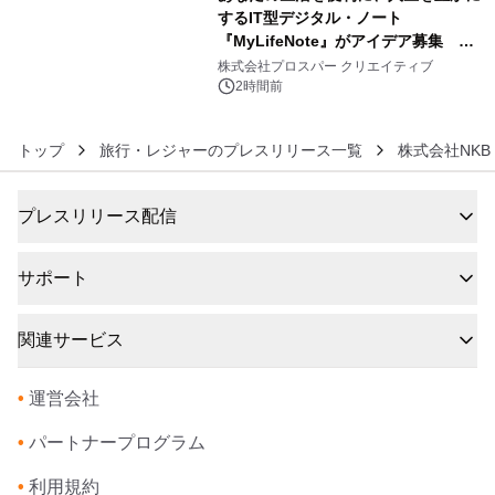
するIT型デジタル・ノート
『MyLifeNote』がアイデア募集 優
6
秀賞100名に1年間無償試用
株式会社プロスパー クリエイティブ
2時間前
トップ
旅行・レジャーのプレスリリース一覧
株式会社NKB Y
プレスリリース配信
サポート
関連サービス
•
運営会社
•
パートナープログラム
•
利用規約