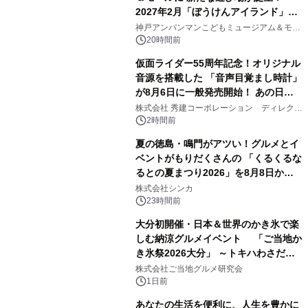
2027年2月「ぼうけんアイランド」が
2
オープン
神戸アンパンマンこどもミュージアム＆モー
ル
20時間前
仮面ライダー55周年記念！オリジナル
音源を搭載した 「音声目覚まし時計」
が8月6日に一般発売開始！ あの日の
3
大興奮が今甦る
株式会社 秀建コーポレーション ディレクト
アートギャラリー
2時間前
夏の徳島・鳴門がアツい！グルメとイ
ベントがもりだくさんの 「くるくるな
るとの夏まつり2026」を8月8日から9
4
日間開催 ～夏限定メニューや大抽選
株式会社シンカ
会、大学芋スティックの振る舞いも～
23時間前
大分初開催・日本＆世界のかき氷で楽
しむ納涼グルメイベント 「ご当地か
き氷祭2026大分」 ～トキハわさだタ
5
ウンで8月21日～31日まで11日間限定
株式会社ご当地グルメ研究会
開催～
1日前
あなたの生活を便利に、人生を豊かに