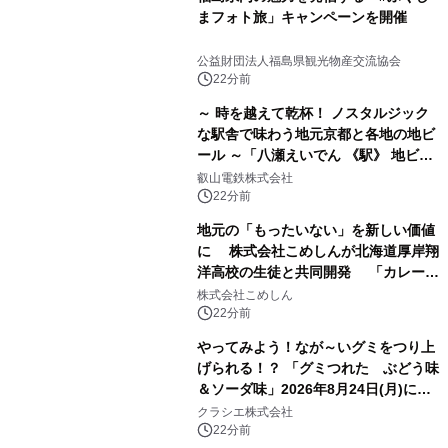
まフォト旅」キャンペーンを開催
公益財団法人福島県観光物産交流協会
22分前
～ 時を越えて乾杯！ ノスタルジック
な駅舎で味わう地元京都と各地の地ビ
ール ～「八瀬えいでん 《駅》 地ビー
ル祭り」を開催します
叡山電鉄株式会社
22分前
地元の「もったいない」を新しい価値
に 株式会社こめしんが北海道厚岸翔
洋高校の生徒と共同開発 「カレー＆
いかくんおむすび」発売
株式会社こめしん
22分前
やってみよう！なが～いグミをつり上
げられる！？ 「グミつれた ぶどう味
＆ソーダ味」2026年8月24日(月)に登
場！
クラシエ株式会社
22分前