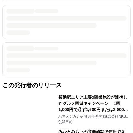
この発行者のリリース
横浜駅エリア主要5商業施設が連携し
たグルメ回遊キャンペーン 1回
1,000円で必ず1,500円または2,000円
分の グルメチケットが当たる！ 「ハ
ハマメシガチャ 運営事務局 (株式会社NKB
Y's 内)
マメシガチャ」8月7日(金)～13日(木)
5日前
の7日間限定開催 ジョイナス・ルミ
みなとみらいの商業施設で使用でき