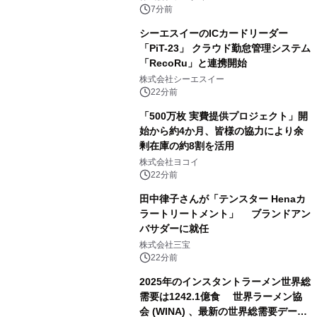
7分前
シーエスイーのICカードリーダー
「PiT-23」 クラウド勤怠管理システム
「RecoRu」と連携開始
株式会社シーエスイー
22分前
「500万枚 実費提供プロジェクト」開
始から約4か月、皆様の協力により余
剰在庫の約8割を活用
株式会社ヨコイ
22分前
田中律子さんが「テンスター Henaカ
ラートリートメント」 ブランドアン
バサダーに就任
株式会社三宝
22分前
2025年のインスタントラーメン世界総
需要は1242.1億食 世界ラーメン協
会 (WINA) 、最新の世界総需要データ