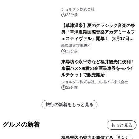
ジョルダン株式会社
22分前
【草津温泉】夏のクラシック音楽の祭
典「草津夏期国際音楽アカデミー＆フ
ェスティヴァル」開幕！（8月17日か
ら）
群馬県東京事務所
22分前
東尋坊や永平寺など福井観光に便利！
京福バスの6種の企画乗車券をモバイ
ルチケットで販売開始
ジョルダン株式会社、京福バス株式会社
22分前
旅行の新着をもっと見る
グルメの新着
もっと見る
福島県内の魅力を発信する「#ふくし