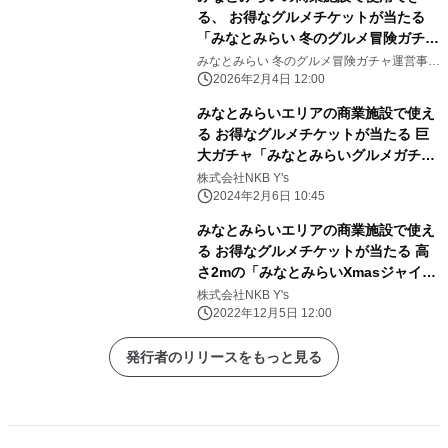
ネ横浜・横浜ポルタ・スカイビル・ 横
る、 お得なグルメチケットが当たる
浜ベイクォーターが参加
「みなとみらい 冬のグルメ冒険ガチ
ャ」 今年は2月11日(水・祝)～15日
みなとみらい 冬のグルメ冒険ガチャ運営事務
局(株式会社NKB Y's 内)
(日)の5日間での開催が決定！
2026年2月4日 12:00
みなとみらいエリアの商業施設で使え
る お得なグルメチケットが当たる 巨
大ガチャ「みなとみらいグルメガチャ
in winter」が みなとみらい駅に登
株式会社NKB Y's
場！ 2/17(土)・18(日)・23(金・祝)・
2024年2月6日 10:45
24(土)・25(日)
みなとみらいエリアの商業施設で使え
る お得なグルメチケットが当たる 高
さ2mの「みなとみらいXmasジャイア
ントガチャ」が登場！ 2022年12月12
株式会社NKB Y's
日(月)～2022年12月25日(日)
2022年12月5日 12:00
発行者のリリースをもっと見る