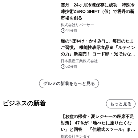
雲丹 24ヶ月冷凍保存に成功 特殊冷
凍技術ZERO-SHIFT（仮）で雲丹の新
市場を創る
株式会社リバーサー
44分前
瞳の“ぼやけ・かすみ”に、毎日のたま
ご習慣。 機能性表示食品※『ルテイン
の力』新発売！ ヨード卵・光でおなじ
みの日本農産工業より8月以降順次発
日本農産工業株式会社
売
52分前
グルメの新着をもっと見る
ビジネスの新着
もっと見る
【お盆の帰省・夏レジャーの座席不足
対策】 47％が「地べたに座りたくな
い」と回答 『伸縮式スツール』まと
め買いキャンペーンを8/6開始
株式会社テンダイ