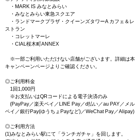
・MARK IS みなとみらい
・みなとみらい東急スクエア
・ランドマークプラザ・クイーンズタワーA カフェ＆レ
ストラン
・コレットマーレ
・CIAL桜木町ANNEX
※一部ご利用いただけない店舗がございます。詳細は本
キャンペーンページよりご確認ください。
◎ご利用料金
1回1,000円
※お支払いはQRコードによる電子決済のみ
(PayPay／楽天ペイ／LINE Pay／d払い／au PAY／メル
ペイ／銀行Pay(ゆうちょPayなど)／WeChat Pay／Alipay)
◎ご利用方法
(1)みなとみらい駅にて「ランチガチャ」を回します。