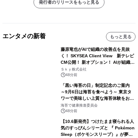
発行者のリリースをもっと見る
エンタメの新着
もっと見る
藤原竜也がAIで組織の改善点を見抜
く！ SKYSEA Client View 新テレビ
CM公開！ 新オプション！ AIが組織の
業務実態を分析し労務改善を支援。 藤
Ｓｋｙ株式会社
原竜也メイキング動画公開 「もしAIが
48分前
自分を分析したら、すぐ休めと言われ
「黒い海苔の日」制定記念のご案内
る自信がある」「昨年の夏はカブトム
～9月6日は海苔を食べよう～ 東京タ
シを捕まえたり、虫と戦ったり…」
ワーで美味しい上質な海苔体験をお届
けします！
海苔で健康推進委員会
48分前
【10.6新発売】つけたまま寝られる人
気のすっぴんシリーズと 『 Pokémon
Sleep（ポケモンスリープ）』が夢の