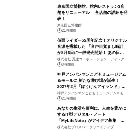
東京国立博物館、館内レストラン3店
舗をリニューアル 各店舗の詳細を発
表！
1
東京国立博物館
21時間前
仮面ライダー55周年記念！オリジナル
音源を搭載した 「音声目覚まし時計」
が8月6日に一般発売開始！ あの日の
2
大興奮が今甦る
株式会社 秀建コーポレーション ディレクト
アートギャラリー
3時間前
神戸アンパンマンこどもミュージアム
＆モールに 新たな遊び場が誕生！
2027年2月「ぼうけんアイランド」が
3
オープン
神戸アンパンマンこどもミュージアム＆モー
ル
21時間前
あなたの生活を便利に、人生を豊かに
するIT型デジタル・ノート
『MyLifeNote』がアイデア募集 優
4
秀賞100名に1年間無償試用
株式会社プロスパー クリエイティブ