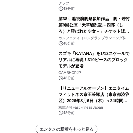
コラボレーション！
クラブ
48分前
第38回池袋演劇祭参加作品 劇・若竹
第8回公演「天草騒乱記－四郎（し
ろ）と呼ばれた少女－」チケット販売
開始
カンフェティ（ロングランプランニング株式
会社）
48分前
スズキ「KATANA」を1/12スケールで
リアルに再現！310ピースのブロック
モデルが登場
CAMSHOP.JP
48分前
【リニューアルオープン】エニタイム
フィットネス京王笹塚店（東京都渋谷
区）2026年8月6日（木）＜24時間年
中無休のフィットネスジム＞
株式会社Fast Fitness Japan
48分前
エンタメの新着をもっと見る