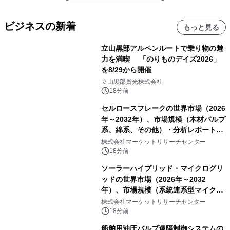
ビジネスの新着
もっと見る
立山黒部アルペンルートで乗り物の魅
力を満喫 「のりものデイズ2026」
を8/29から開催
立山黒部貫光株式会社
18分前
セルロースフレークの世界市場（2026
年～2032年）、市場規模（木材パルプ
系、綿系、その他）・分析レポートを
発表
株式会社マーケットリサーチセンター
18分前
ソーラーハイブリッド・マイクログリ
ッドの世界市場（2026年～2032
年）、市場規模（系統連系型マイクロ
グリッド、独立型マイクログリッ
株式会社マーケットリサーチセンター
ド）・分析レポートを発表
18分前
船舶用油圧バルブ遠隔制御システムの