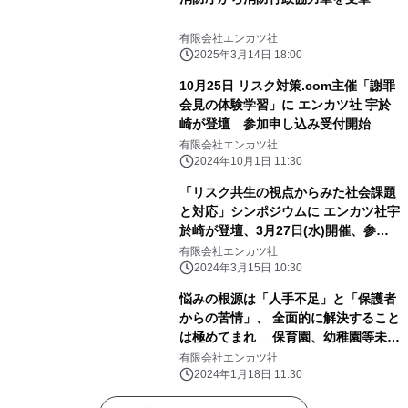
有限会社エンカツ社
2025年3月14日 18:00
10月25日 リスク対策.com主催「謝罪
会見の体験学習」に エンカツ社 宇於
崎が登壇 参加申し込み受付開始
有限会社エンカツ社
2024年10月1日 11:30
「リスク共生の視点からみた社会課題
と対応」シンポジウムに エンカツ社宇
於崎が登壇、3月27日(水)開催、参加
費無料
有限会社エンカツ社
2024年3月15日 10:30
悩みの根源は「人手不足」と「保護者
からの苦情」、 全面的に解決すること
は極めてまれ 保育園、幼稚園等未就
学施設の運営者へのアンケート結果か
有限会社エンカツ社
ら
2024年1月18日 11:30