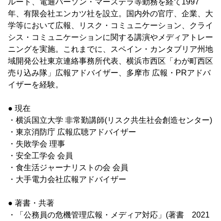
ルート、電通バーソン・マーステラ等勤務を経て1997
年、有限会社エンカツ社を設立。国内外の官庁、企業、大
学等において広報、リスク・コミュニケーション、クライ
シス・コミュニケーションに関する講演やメディアトレー
ニングを実施。これまでに、スペイン・カンタブリア州地
域開発公社東京連絡事務所代表、横浜市西区「わが町西区
売り込み隊」広報アドバイザー、多摩市 広報・PRアドバ
イザーを経験。
● 現在
・横浜国立大学 非常勤講師(リスク共生社会創造センター)
・東京消防庁 広報広聴アドバイザー
・失敗学会 理事
・安全工学会 会員
・食生活ジャーナリストの会 会員
・大手電力会社広報アドバイザー
● 著書・共著
・「公務員の危機管理広報・メディア対応」(著書 2021