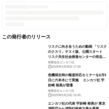
この発行者のリリース
リスクに向き合うための動画 「リスク
のクスリ」テスト版、公開スタート
リスク共生社会推進センターの有志に
より2026年3月30日から
有限会社エンカツ社
2026年3月30日 17:30
危機発生時の報道対応セミナーを6月5
日に六本木にて実施 エンカツ社 宇
於崎 裕美が登壇
有限会社エンカツ社
2025年5月13日 15:45
エンカツ社の代表 宇於崎 裕美が 東京
消防庁から消防行政協力章を受章