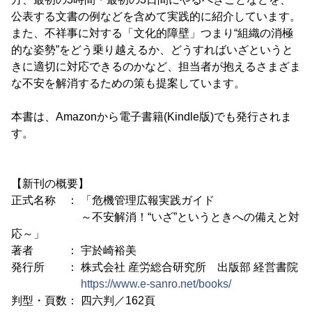
公表する文書の例などを含めて実践的に紹介しています。
また、不祥事に対する「文化的障壁」つまり“組織の消極
的な姿勢”をどう乗り越えるか、どうすればいざというと
きに適切に対応できるのかなど、担当者が抱えるさまざま
な不安を解消するための策も提案しています。
本書は、Amazonから電子書籍(Kindle版)でも発行されま
す。
【新刊の概要】
正式名称 ： 「危機管理広報実践ガイド
～不安解消！“いざ”というときへの備えと対
応～」
著者 ： 宇於崎裕美
発行所 ： 株式会社 産労総合研究所 出版部 経営書院
https://www.e-sanro.net/books/
判型・頁数： 四六判／162頁