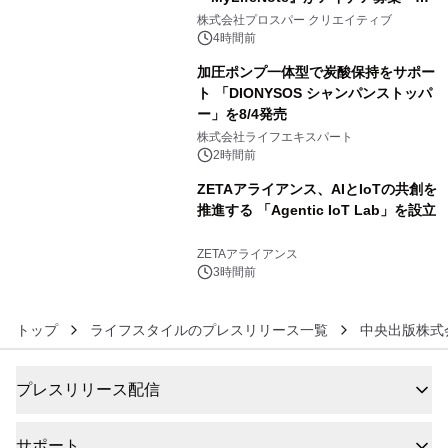
4
秀賞100名に1年間無償試用
株式会社プロスパー クリエイティブ
4時間前
加圧ポンプ一体型で炭酸保持をサポー
ト 「DIONYSOS シャンパンストッパ
ー」を8/4発売
5
株式会社ライフエキスパート
2時間前
ZETAアライアンス、AIとIoTの共創を
推進する 「Agentic IoT Lab」を設立
6
ZETAアライアンス
3時間前
トップ
ライフスタイルのプレスリリース一覧
中央出版株式
プレスリリース配信
サポート