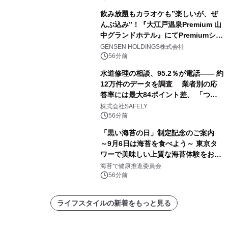
飲み放題もカラオケも”楽しいが、ぜ
んぶ込み”！『大江戸温泉Premium 山
中グランドホテル』にてPremiumシリ
ーズ初のオールインクルーシブ導入
GENSEN HOLDINGS株式会社
56分前
水道修理の相談、95.2％が電話―― 約
12万件のデータを調査 業者別の応
答率には最大84ポイント差、 「つな
がりやすさ」も選定基準に
株式会社SAFELY
56分前
「黒い海苔の日」制定記念のご案内
～9月6日は海苔を食べよう～ 東京タ
ワーで美味しい上質な海苔体験をお届
けします！
海苔で健康推進委員会
56分前
ライフスタイルの新着をもっと見る