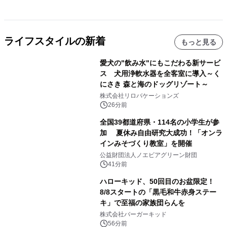
ライフスタイルの新着
もっと見る
愛犬の"飲み水"にもこだわる新サービ
ス 犬用浄軟水器を全客室に導入～く
にさき 森と海のドッグリゾート～
株式会社リロバケーションズ
26分前
全国39都道府県・114名の小学生が参
加 夏休み自由研究大成功！「オンラ
インみそづくり教室」を開催
公益財団法人ノエビアグリーン財団
41分前
ハローキッド、50回目のお盆限定！
8/8スタートの「黒毛和牛赤身ステー
キ」で至福の家族団らんを
株式会社バーガーキッド
56分前