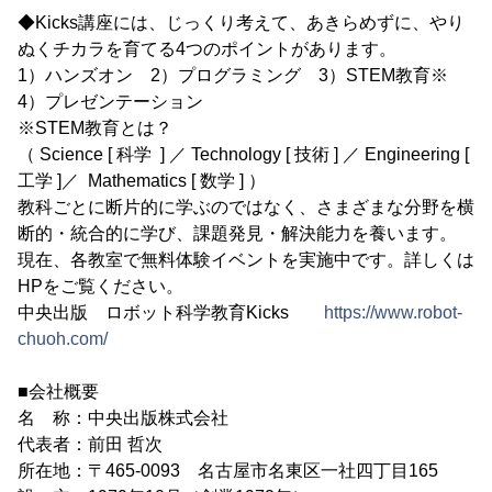
◆Kicks講座には、じっくり考えて、あきらめずに、やり
ぬくチカラを育てる4つのポイントがあります。
1）ハンズオン 2）プログラミング 3）STEM教育※
4）プレゼンテーション
※STEM教育とは？
（ Science [ 科学 ] ／ Technology [ 技術 ] ／ Engineering [
工学 ]／ Mathematics [ 数学 ] ）
教科ごとに断片的に学ぶのではなく、さまざまな分野を横
断的・統合的に学び、課題発見・解決能力を養います。
現在、各教室で無料体験イベントを実施中です。詳しくは
HPをご覧ください。
中央出版 ロボット科学教育Kicks
https://www.robot-
chuoh.com/
■会社概要
名 称：中央出版株式会社
代表者：前田 哲次
所在地：〒465-0093 名古屋市名東区一社四丁目165