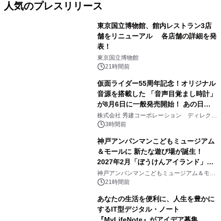
人気のプレスリリース
東京国立博物館、館内レストラン3店
舗をリニューアル 各店舗の詳細を発
表！
1
東京国立博物館
21時間前
仮面ライダー55周年記念！オリジナル
音源を搭載した 「音声目覚まし時計」
が8月6日に一般発売開始！ あの日の
2
大興奮が今甦る
株式会社 秀建コーポレーション ディレクト
アートギャラリー
3時間前
神戸アンパンマンこどもミュージアム
＆モールに 新たな遊び場が誕生！
2027年2月「ぼうけんアイランド」が
3
オープン
神戸アンパンマンこどもミュージアム＆モー
ル
21時間前
あなたの生活を便利に、人生を豊かに
するIT型デジタル・ノート
『MyLifeNote』がアイデア募集 優