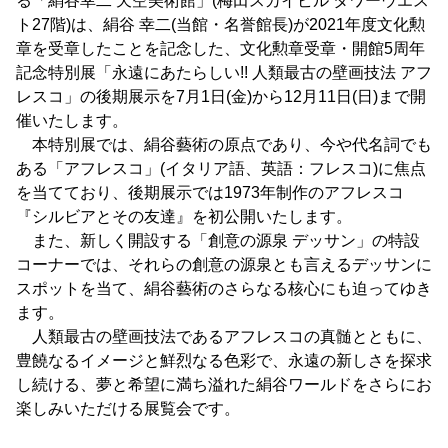
る「絹谷幸二 天空美術館」(梅田スカイビル タワーウエス
ト27階)は、絹谷 幸二(当館・名誉館長)が2021年度文化勲
章を受章したことを記念した、文化勲章受章・開館5周年
記念特別展「永遠にあたらしい!! 人類最古の壁画技法 アフ
レスコ」の後期展示を7月1日(金)から12月11日(日)まで開
催いたします。
本特別展では、絹谷藝術の原点であり、今や代名詞でも
ある「アフレスコ」(イタリア語、英語：フレスコ)に焦点
を当てており、後期展示では1973年制作のアフレスコ
『シルビアとその友達』を初公開いたします。
また、新しく開設する「創意の源泉 デッサン」の特設
コーナーでは、それらの創意の源泉とも言えるデッサンに
スポットを当て、絹谷藝術のさらなる核心にも迫ってゆき
ます。
人類最古の壁画技法であるアフレスコの真髄とともに、
豊饒なるイメージと鮮烈なる色彩で、永遠の新しさを探求
し続ける、夢と希望に満ち溢れた絹谷ワールドをさらにお
楽しみいただける展覧会です。