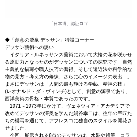
「日本博」認証ロゴ
◆「創意の源泉 デッサン」特設コーナー
デッサン藝術への誘い
イタリア・ルネッサンス藝術において大輪の花を咲かせ
る原動力となったのがデッサンについての探究です。自然
主義的な描写や職人技巧の習得、そして遠近法や科学的な
物の見方・考え方の修練、さらに心のイメージの表出…。
まさにデッサンは「人間の最も輝ける学藝、精神の技」
(レオナルド・ダ・ヴィンチ)として、創意の源泉であり、
西洋美術の骨格・本質であったのです。
1971～1973年にかけて、ヴェネツィア・アカデミアで
改めてデッサンの深奥を学んだ絹谷幸二は、往年の巨匠た
ちの模写を通じて、アフレスコに独自のスタイルを開花さ
せました。
今回、展示される8点のデッサンは、水彩や鉛筆、コラ