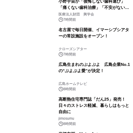
小野宇宙が「後悔しない歯科選び」
「痛くない歯科治療」「不安がない治
療計画」をテーマに専門監修
医療法人財団 興学会
7時間前
名古屋で毎日開催、イマーシブシアタ
ーの常設施設をオープン！
クローズシアター
7時間前
広島生まれのぷよぷよ 広島企業No.1
の“ぷよぷよ愛”が決定！
広島ホームテレビ
8時間前
高断熱住宅専門誌「だん25」発売！
日々のストレス軽減、暮らしはもっと
自由に
jimosumu
8時間前