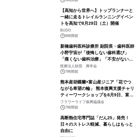
PropTech-Lab
【高知から世界へ】トップランナーと
一緒に走るトレイルランニングイベン
トを高知で8月29日（土）開催
BUDO
6時間前
新橋歯科医科診療所 副院長・歯科医師
小野宇宙が「後悔しない歯科選び」
「痛くない歯科治療」「不安がない治
療計画」をテーマに専門監修
医療法人財団 興学会
7時間前
熊本産胡蝶蘭×富山産ジニア「花でつ
ながる希望の輪」 熊本復興支援チャリ
ティーワークショップを8月9日、富
山・射水で開催
フラワーライフ振興協議会
7時間前
高断熱住宅専門誌「だん25」発売！
日々のストレス軽減、暮らしはもっと
自由に