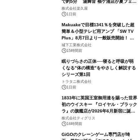
で約5分 湯舞音 袖ケ浦店が夏フェア
2
メニューを提供
株式会社楽久屋
1日前
Makuakeで目標1341％を突破した超
簡単＆小型テレビ用アンプ 「SW TV
Plus」8月7日より一般販売開始！ ケ
3
ーブル1本つなぐだけ、テレビの音が
城下工業株式会社
ぐっと豊かに
15時間前
眠りづらさの正体──寝ると呼吸が弱
くなる"体の構造"をやさしく解説する
シリーズ第1回
4
トラタニ株式会社
1日前
1833年に英国王室御用達を賜った世界
初のウイスキー 『ロイヤル・ブラック
ラ』の旗艦店が2026年6月新宿に誕
5
生 バカルディ ジャパンと連携した
株式会社ティグリス
没入型バー「BAR Arca」
16時間前
GiGOのクレーンゲーム専門店が埼