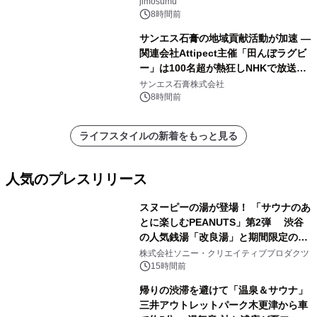
jimosumu
8時間前
サンエス石膏の地域貢献活動が加速 ―
関連会社Attipect主催「田んぼラグビ
ー」は100名超が熱狂しNHKで放送さ
れました。
サンエス石膏株式会社
8時間前
ライフスタイルの新着をもっと見る
人気のプレスリリース
スヌーピーの湯が登場！ 「サウナのあ
とに楽しむPEANUTS」第2弾 渋谷
の人気銭湯「改良湯」と期間限定のコ
1
ラボレーション サウナイキタイコラ
株式会社ソニー・クリエイティブプロダクツ
ボグッズも発売決定！
15時間前
帰りの渋滞を避けて「温泉＆サウナ」
三井アウトレットパーク木更津から車