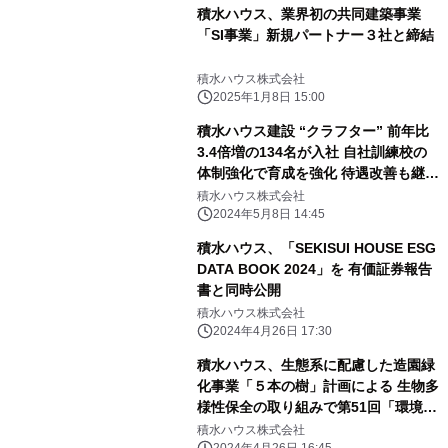
積水ハウス、業界初の共同建築事業
「SI事業」新規パートナー３社と締結
積水ハウス株式会社
2025年1月8日 15:00
積水ハウス建設 “クラフター” 前年比
3.4倍増の134名が入社 自社訓練校の
体制強化で育成を強化 待遇改善も継続
働く魅力をさらに向上
積水ハウス株式会社
2024年5月8日 14:45
積水ハウス、「SEKISUI HOUSE ESG
DATA BOOK 2024」を 有価証券報告
書と同時公開
積水ハウス株式会社
2024年4月26日 17:30
積水ハウス、生態系に配慮した造園緑
化事業「５本の樹」計画による 生物多
様性保全の取り組みで第51回「環境
賞」優良賞を受賞
積水ハウス株式会社
2024年4月26日 16:45