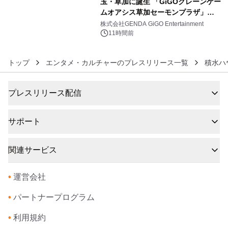
玉・草加に誕生 「GiGOクレーンゲー
ムオアシス草加セーモンプラザ」
6
2026年8月7日(金)10時グランドオープ
株式会社GENDA GiGO Entertainment
ン
11時間前
トップ
エンタメ・カルチャーのプレスリリース一覧
積水ハ
プレスリリース配信
サポート
関連サービス
•
運営会社
•
パートナープログラム
•
利用規約