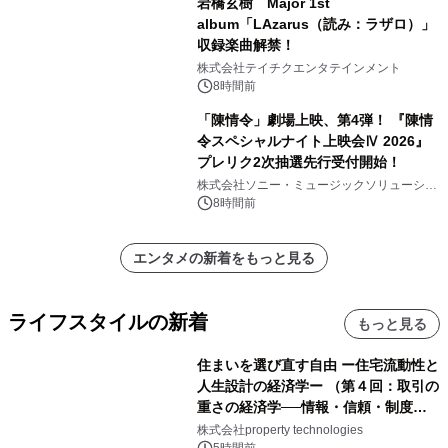
岩橋玄樹 Major 1st
album「LAzarus（読み：ラザロ）」
収録楽曲解禁！
株式会社テイチクエンタテインメント
8時間前
「陳情令」劇場上映、第4弾！ 『陳情
令スペシャルナイト上映会Ⅳ 2026』
プレリク2次抽選先行受付開始！
株式会社ソニー・ミュージックソリューショ
ンズ
8時間前
エンタメの新着をもっと見る
ライフスタイルの新着
もっと見る
住まいを選び直す自由 ー住宅流動性と
人生設計の経済学ー （第４回：取引の
重さの経済学──情報・信頼・制度を
PropTechはどう組み替えるか）｜
株式会社property technologies
5時間前