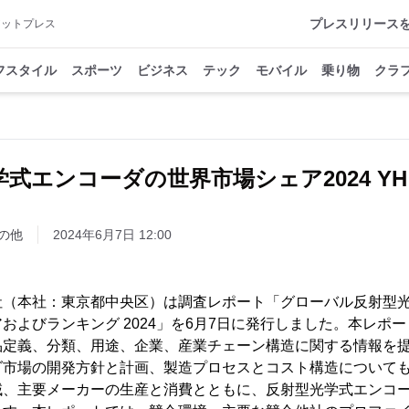
プレスリリース
アットプレス
フスタイル
スポーツ
ビジネス
テック
モバイル
乗り物
クラ
式エンコーダの世界市場シェア2024 YH Re
の他
2024年6月7日 12:00
h株式会社（本社：東京都中央区）は調査レポート「グローバル反射
およびランキング 2024」を6月7日に発行しました。本レポ
品定義、分類、用途、企業、産業チェーン構造に関する情報を
ダ市場の開発方針と計画、製造プロセスとコスト構造について
域、主要メーカーの生産と消費とともに、反射型光学式エンコ