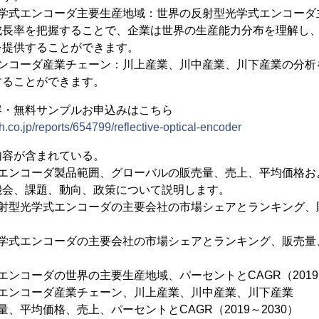
光学式エンコーダ主要生産地域：世界の反射型光学式エンコーダ
成長率を把握することで、企業は世界の生産能力分布を理解し
を提供することができます。
エンコーダ産業チェーン：川上産業、川中産業、川下産業の分析
することができます。
容・無料サンプルお申込みはこちら
.co.jp/reports/654799/reflective-optical-encoder
内容が含まれている。
式エンコーダ製品範囲、グローバルの販売量、売上、平均価格お
機会、課題、動向、政策について説明します。
反射型光学式エンコーダの主要会社の市場シェアとランキング、
光学式エンコーダの主要会社の市場シェアとランキング、販売量
エンコーダの世界の主要生産地域、パーセントとCAGR（2019～
式エンコーダ産業チェーン、川上産業、川中産業、川下産業
、平均価格、売上、パーセントとCAGR（2019～2030）