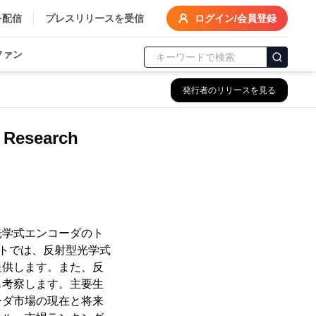
を配信
プレスリリースを受信
ログイン/会員登録
ファン
発行者のリリースを見る
search
型光学式エンコーダのト
ートでは、反射型光学式
提供します。また、反
も考察します。主要生
ーダ市場の現在と将来