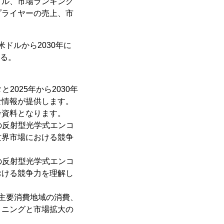
イル、市場ランキング
プライヤーの売上、市
米ドルから2030年に
いる。
2025年から2030年
な情報が提供します。
考資料となります。
界の反射型光学式エンコ
世界市場における競争
国の反射型光学式エンコ
おける競争力を理解し
主要消費地域の消費、
ョニングと市場拡大の