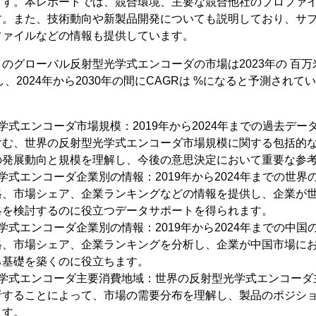
ます。本レポートでは、競合環境、主要な競合他社のプロファ
す。また、技術動向や新製品開発についても説明しており、サ
ファイルなどの情報も提供しています。
によるとのグローバル反射型光学式エンコーダの市場は2023年の 百万
、2024年から2030年の間にCAGRは %になると予測されて
式エンコーダ市場規模：2019年から2024年までの過去データと
含む、世界の反射型光学式エンコーダ市場規模に関する包括的
の発展動向と規模を理解し、今後の意思決定において重要な参
学式エンコーダ企業別の情報：2019年から2024年までの世
格、市場シェア、企業ランキングなどの情報を提供し、企業が
略を検討するのに役立つデータサポートを得られます。
学式エンコーダ企業別の情報：2019年から2024年までの中
格、市場シェア、企業ランキングを分析し、企業が中国市場に
る基礎を築くのに役立ちます。
光学式エンコーダ主要消費地域：世界の反射型光学式エンコーダ
析することによって、市場の需要分布を理解し、製品のポジシ
ます。