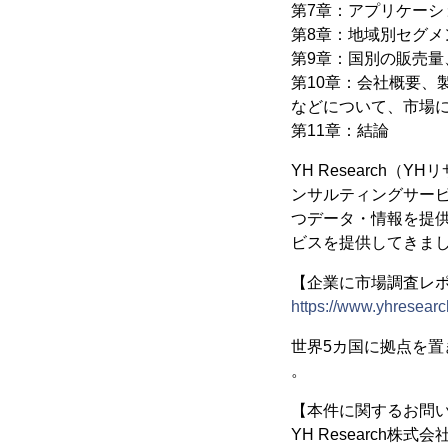
第7章：アプリケーシ
第8章：地域別セグメン
第9章：国別の販売量、
第10章：会社概要
などについて、市場
第11章：結論
YH Research
ンサルティングサー
つデータ・情報を提供
ビスを提供してきま
【企業に市場調査レポー
https://www.yhresearc
世界5カ国に拠点を
。
【本件に関するお問
YH Research株式会