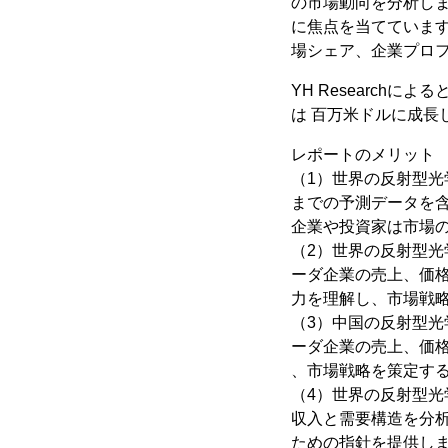
の市場動向を分析し
に焦点を当てていま
場シェア、企業プロ
YH Research
は 百万米ドルに成長し
レポートのメリット
（1）世界の反射型光学
までの予測データを
企業や投資家は市場
（2）世界の反射型光
ーダ企業の売上、価
力を理解し、市場戦
（3）中国の反射型光
ーダ企業の売上、価
、市場戦略を策定す
（4）世界の反射型
収入と需要構造を分
ための指針を提供し