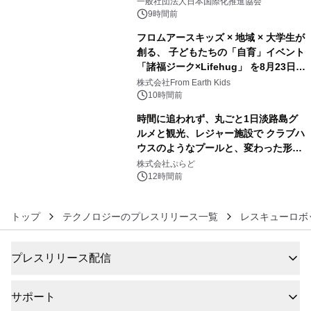
一般社団法人日本国際化推進協会
9時間前
フロムアースキッズ × 地域 × 大学生が
創る、 子どもたちの「自育」イベント
「諸福ジーク×Lifehug」 を8月23日
5
(日)開催
株式会社From Earth Kids
10時間前
時間に追われず、丸ごと1日淡路島グ
ルメと観光、レジャー施設で クラブハ
ウスのようなプールと、変わった形の
6
サウナも 「THE BOXY AWAJI」のお
株式会社ぷらど
得な素泊まり連泊プランで
12時間前
トップ
テクノロジーのプレスリリース一覧
レスキューロボ
プレスリリース配信
サポート