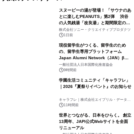
スヌーピーの湯が登場！ 「サウナのあ
とに楽しむPEANUTS」第2弾 渋谷
の人気銭湯「改良湯」と期間限定のコ
1
ラボレーション サウナイキタイコラ
株式会社ソニー・クリエイティブプロダクツ
ボグッズも発売決定！
1日前
現役留学生がつくる、留学生のため
の、留学生専用プラットフォーム
Japan Alumni Network（JAN）β版
2
をリリース
一般社団法人日本国際化推進協会
9時間前
学園生活コミュニティ「キャラフレ」
｜2026『夏祭りイベント』のお知らせ
3
キャラフレ｜株式会社エイプリル・データ・
デザインズ
11時間前
世界とつながる、日本をひらく。 創立
13周年、JAPI公式Webサイトを全面
リニューアル
4