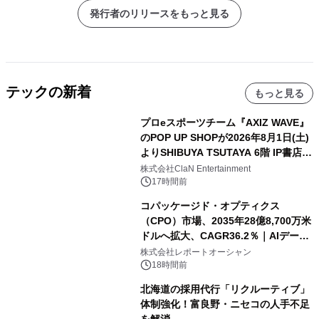
発行者のリリースをもっと見る
テックの新着
もっと見る
プロeスポーツチーム『AXIZ WAVE』
のPOP UP SHOPが2026年8月1日(土)
よりSHIBUYA TSUTAYA 6階 IP書店で
開催決定！！
株式会社ClaN Entertainment
17時間前
コパッケージド・オプティクス
（CPO）市場、2035年28億8,700万米
ドルへ拡大、CAGR36.2％｜AIデータ
センター・高速光通信需要が成長を加
株式会社レポートオーシャン
速
18時間前
北海道の採用代行「リクルーティブ」
体制強化！富良野・ニセコの人手不足