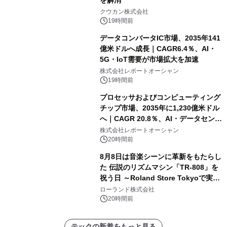
を解消
クウカン株式会社
19時間前
データコンバータIC市場、2035年141
億米ドルへ成長｜CAGR6.4％、AI・
5G・IoT需要が市場拡大を加速
株式会社レポートオーシャン
19時間前
プロセッサおよびコンピューティング
チップ市場、2035年に1,230億米ドル
へ｜CAGR 20.8％、AI・データセンタ
ー需要が成長を牽引
株式会社レポートオーシャン
20時間前
8月8日は音楽シーンに革新をもたらし
た 伝説のリズムマシン「TR-808」を
祝う日 ～Roland Store Tokyoで実機
を展示しての 記念キャンペーンを開
ローランド株式会社
催 英国ラジオ「NTS」の 特別プログ
20時間前
ラムや、「TR-808」を愛する伝説的
アーティストを フィーチャーしたアニ
テックの新着をもっと見る