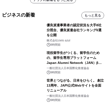
メーションを公開～
ビジネスの新着
もっと見る
優良派遣事業者の認定状況を大手8社
分照合、優良派遣会社ランキング6選
を公開
株式会社cielo azul
8時間前
現役留学生がつくる、留学生のため
の、留学生専用プラットフォーム
Japan Alumni Network（JAN）β版
をリリース
一般社団法人日本国際化推進協会
9時間前
世界とつながる、日本をひらく。 創立
13周年、JAPI公式Webサイトを全面
リニューアル
一般社団法人日本国際化推進協会
9時間前