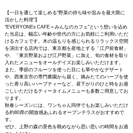
【一日を通して楽しめる“野菜の持ち味や旨みを最大限に
活かした料理”】
“EVERYONEs CAFE＝みんなのカフェ”という想いを込め
た当店は、幅広い年齢や世代の方にお気軽にご利用いただ
けるカフェです。木の温もりを感じられるリラックス空間
を演出する店内では、東京都を産地とする「江戸前食材」
や、「東京野菜および江戸野菜」に加え、旬の食材を取り
入れたメニューをオールデイズお楽しみいただけます。
また、季節のフルーツを使った目にも華やかなデザート
や、西東京市の専門農園から届く、摘みたてのハーブを使
った香り高いハーブティーなど、昼下がりのひと時をお過
ごしいただけるティータイムメニューも多数ご用意してお
ります。
秋春シーズンには、ワンちゃん同伴でもお楽しみいただけ
る約80席の開放感あふれるオープンテラスがおすすめで
す。
ぜひ、上野の森の景色を眺めながら思い思いの時間をお過