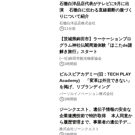
石徹白洋品店代表がテレビに9月に出
演 石徹白に伝わる直線裁断の服づく
りについて紹介
石徹白洋品店株式会社
11分前
【茨城県鉾田市】ラーケーションプロ
グラム神社仏閣周遊体験「ほこたde謎
解き旅行」スタート
(一社)鉾田市観光物産協会
1時間前
ビルスピアカデミー(旧：TECH PLAY
Academy) 「変革は外注できない」
を掲げ、リブランディング
パーソルイノベーション株式会社
1時間前
ジーンクエスト、遺伝子情報の安全な
企業連携技術で特許取得 本人同意か
ら履歴管理まで、事業者の遺伝子デー
タ活用を支援
株式会社ジーンクエスト
1時間前