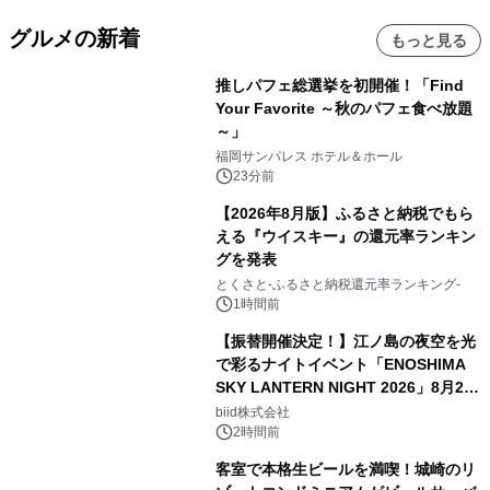
グルメの新着
もっと見る
推しパフェ総選挙を初開催！「Find
Your Favorite ～秋のパフェ食べ放題
～」
福岡サンパレス ホテル＆ホール
23分前
【2026年8月版】ふるさと納税でもら
える『ウイスキー』の還元率ランキン
グを発表
とくさと-ふるさと納税還元率ランキング-
1時間前
【振替開催決定！】江ノ島の夜空を光
で彩るナイトイベント「ENOSHIMA
SKY LANTERN NIGHT 2026」8月22
日(土)振替開催＆受付スタート！
biid株式会社
2時間前
客室で本格生ビールを満喫！城崎のリ