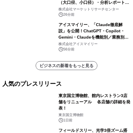
（大口径、小口径）・分析レポートを
発表
株式会社マーケットリサーチセンター
26分前
アイスマイリー、「Claude徹底解
説」を公開！ChatGPT・Copilot・
Gemini・Claudeを機能別／業務別に
比較―自社に合う生成AIの選び方がわ
株式会社アイスマイリー
かる実践ガイド
56分前
ビジネスの新着をもっと見る
人気のプレスリリース
東京国立博物館、館内レストラン3店
舗をリニューアル 各店舗の詳細を発
表！
1
東京国立博物館
1日前
フィールドスリー、光学3倍ズーム搭