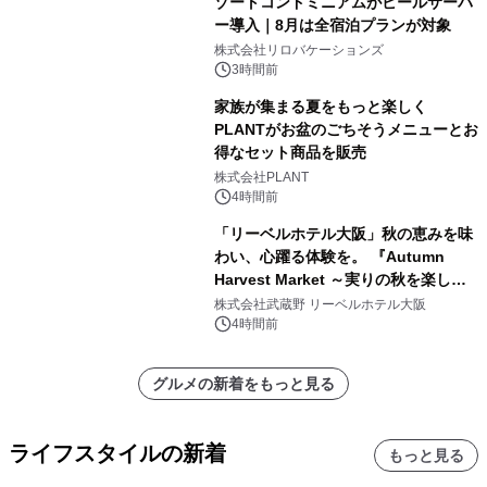
ゾートコンドミニアムがビールサーバ
ー導入｜8月は全宿泊プランが対象
株式会社リロバケーションズ
3時間前
家族が集まる夏をもっと楽しく
PLANTがお盆のごちそうメニューとお
得なセット商品を販売
株式会社PLANT
4時間前
「リーベルホテル大阪」秋の恵みを味
わい、心躍る体験を。 『Autumn
Harvest Market ～実りの秋を楽しむ
ディナー&スイーツビュッフェ～』を9
株式会社武蔵野 リーベルホテル大阪
月18日より開催！
4時間前
グルメの新着をもっと見る
ライフスタイルの新着
もっと見る