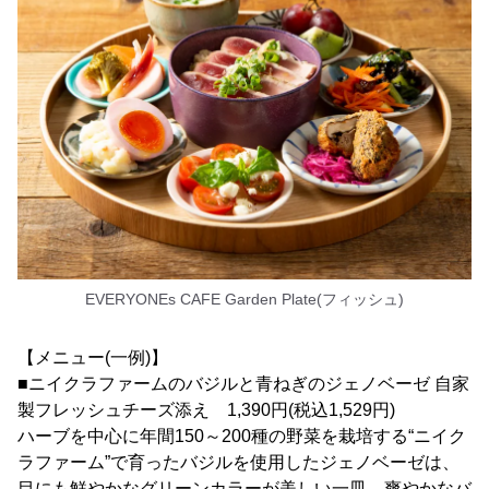
EVERYONEs CAFE Garden Plate(フィッシュ)
【メニュー(一例)】
■ニイクラファームのバジルと青ねぎのジェノベーゼ 自家
製フレッシュチーズ添え 1,390円(税込1,529円)
ハーブを中心に年間150～200種の野菜を栽培する“ニイク
ラファーム”で育ったバジルを使用したジェノベーゼは、
目にも鮮やかなグリーンカラーが美しい一皿。爽やかなバ