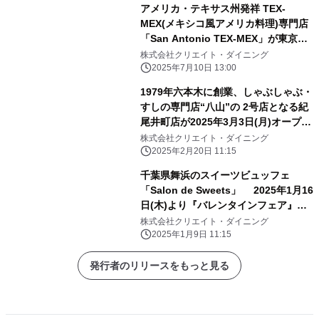
アメリカ・テキサス州発祥 TEX-
MEX(メキシコ風アメリカ料理)専門店
「San Antonio TEX-MEX」が東京ミ
ッドタウン日比谷に 新業態として7月
株式会社クリエイト・ダイニング
18日(金)オープン！
2025年7月10日 13:00
1979年六本木に創業、しゃぶしゃぶ・
すしの専門店“八山”の 2号店となる紀
尾井町店が2025年3月3日(月)オープ
ン！
株式会社クリエイト・ダイニング
2025年2月20日 11:15
千葉県舞浜のスイーツビュッフェ
「Salon de Sweets」 2025年1月16
日(木)より『バレンタインフェア』開
催！ ～大切なあの人や自分へのご褒美
株式会社クリエイト・ダイニング
に～
2025年1月9日 11:15
発行者のリリースをもっと見る