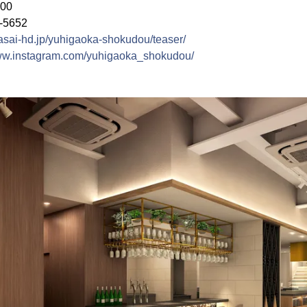
00
5652
kasai-hd.jp/yuhigaoka-shokudou/teaser/
www.instagram.com/yuhigaoka_shokudou/