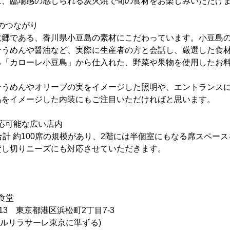
は、臨場感の感じられる炭火焼で旬の食材をお楽しみいただけ
とのつながり
故郷である、香川県小豆島の素材にこだわっています。小豆島
そうめんや醤油など、実際に生産者の方と会話し、厳選した食
る「カローレ小豆島」から仕入れた、野菜や果物を使用したお
そうめんやオリーブの実をイメージした照明や、エントランス
島をイメージした内装にもご注目いただければと思います。
対応可能な広い店内
合計 約100席の規模があり、2階には半個室にもなる席スペー
貸し切りニーズにも対応させていただきます。
食堂
013 東京都港区浜松町2丁目7-3
テルリラサーレ東京に準ずる)