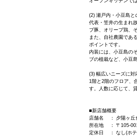
オープンキッチンで
(2) 瀬戸内・小豆島
代表・笠井の生まれ
ブ豚、オリーブ鶏、
また、自社農園であ
ポイントです。
内装には、小豆島の
ブの植栽など、小豆
(3) 幅広いニーズに
1階と2階のフロア、
す。人数に応じて、
■新店舗概要
店舗名 ： 夕陽ヶ丘
所在地 ： 〒105-0
定休日 ： なし(ホ