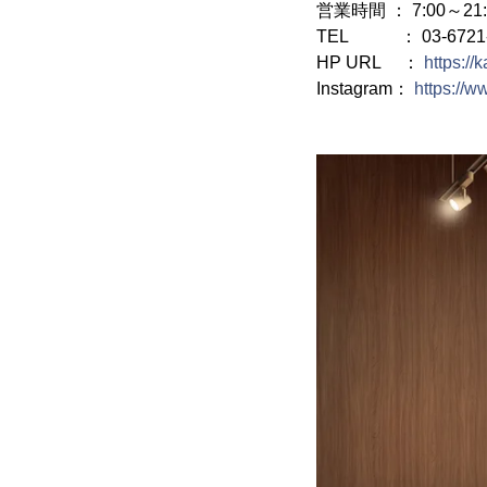
営業時間 ： 7:00～21:
TEL ： 03-6721-
HP URL ：
https://
Instagram：
https://