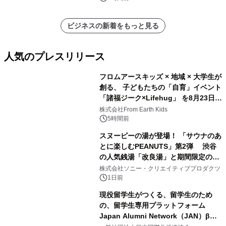
ビジネスの新着をもっと見る
人気のプレスリリース
フロムアースキッズ × 地域 × 大学生が
創る、 子どもたちの「自育」イベント
「諸福ジーク×Lifehug」 を8月23日
1
(日)開催
株式会社From Earth Kids
5時間前
スヌーピーの湯が登場！ 「サウナのあ
とに楽しむPEANUTS」第2弾 渋谷
の人気銭湯「改良湯」と期間限定のコ
2
ラボレーション サウナイキタイコラ
株式会社ソニー・クリエイティブプロダクツ
ボグッズも発売決定！
1日前
現役留学生がつくる、留学生のため
の、留学生専用プラットフォーム
Japan Alumni Network（JAN）β版
3