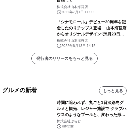
目指して
株式会社山本海苔店
2022年7月1日 11:00
「シナモロール」デビュー20周年を記
念したのりチップス登場 山本海苔店
からオリジナルデザインで5月23日販
売開始
株式会社山本海苔店
2022年6月13日 14:15
発行者のリリースをもっと見る
グルメの新着
もっと見る
時間に追われず、丸ごと1日淡路島グ
ルメと観光、レジャー施設で クラブハ
ウスのようなプールと、変わった形の
サウナも 「THE BOXY AWAJI」のお
株式会社ぷらど
得な素泊まり連泊プランで
7時間前