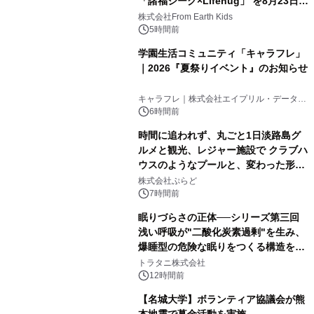
「諸福ジーク×Lifehug」 を8月23日
(日)開催
株式会社From Earth Kids
5時間前
学園生活コミュニティ「キャラフレ」
｜2026『夏祭りイベント』のお知らせ
キャラフレ｜株式会社エイプリル・データ・
デザインズ
6時間前
時間に追われず、丸ごと1日淡路島グ
ルメと観光、レジャー施設で クラブハ
ウスのようなプールと、変わった形の
サウナも 「THE BOXY AWAJI」のお
株式会社ぷらど
得な素泊まり連泊プランで
7時間前
眠りづらさの正体──シリーズ第三回
浅い呼吸が"二酸化炭素過剰"を生み、
爆睡型の危険な眠りをつくる構造を解
説
トラタニ株式会社
12時間前
【名城大学】ボランティア協議会が熊
本地震で募金活動を実施