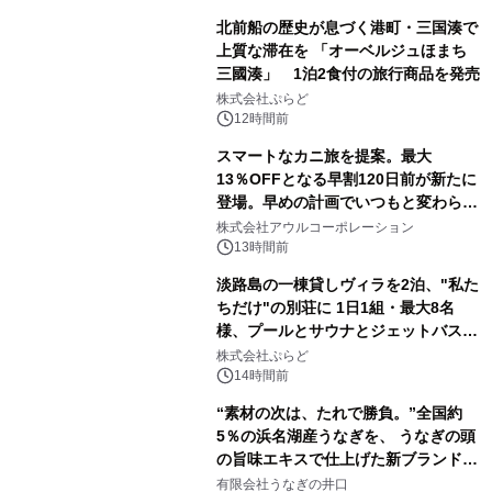
北前船の歴史が息づく港町・三国湊で
上質な滞在を 「オーベルジュほまち
三國湊」 1泊2食付の旅行商品を発売
株式会社ぷらど
12時間前
スマートなカニ旅を提案。最大
13％OFFとなる早割120日前が新たに
登場。早めの計画でいつもと変わらぬ
大人の冬旅を。ー夕日ヶ浦温泉「佳松
株式会社アウルコーポレーション
苑 別邸ふうか」ー
13時間前
淡路島の一棟貸しヴィラを2泊、"私た
ちだけ"の別荘に 1日1組・最大8名
様、プールとサウナとジェットバス付
きで Villa Mon Temps AWAJIの連泊
株式会社ぷらど
素泊りプラン
14時間前
“素材の次は、たれで勝負。”全国約
5％の浜名湖産うなぎを、 うなぎの頭
の旨味エキスで仕上げた新ブランド
「井口の誉」誕生
有限会社うなぎの井口