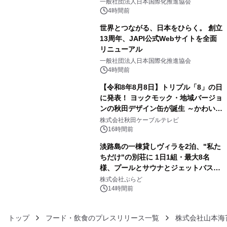
をリリース
一般社団法人日本国際化推進協会
4時間前
世界とつながる、日本をひらく。 創立
13周年、JAPI公式Webサイトを全面
リニューアル
4
一般社団法人日本国際化推進協会
4時間前
【令和8年8月8日】トリプル「8」の日
に発表！ ヨックモック・地域バージョ
ンの秋田デザイン缶が誕生 ～かわいい
5
秋田犬の子犬と秋田の四季と名所を巡
株式会社秋田ケーブルテレビ
るパッケージ～ 9月1日(火)秋田県内で
16時間前
販売開始
淡路島の一棟貸しヴィラを2泊、"私た
ちだけ"の別荘に 1日1組・最大8名
様、プールとサウナとジェットバス付
6
きで Villa Mon Temps AWAJIの連泊
株式会社ぷらど
素泊りプラン
14時間前
トップ
フード・飲食のプレスリリース一覧
株式会社山本海