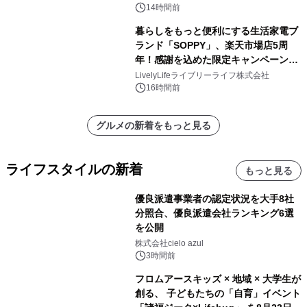
14時間前
暮らしをもっと便利にする生活家電ブ
ランド「SOPPY」、楽天市場店5周
年！感謝を込めた限定キャンペーンを
8月10日より開催
LivelyLifeライブリーライフ株式会社
16時間前
グルメの新着をもっと見る
ライフスタイルの新着
もっと見る
優良派遣事業者の認定状況を大手8社
分照合、優良派遣会社ランキング6選
を公開
株式会社cielo azul
3時間前
フロムアースキッズ × 地域 × 大学生が
創る、 子どもたちの「自育」イベント