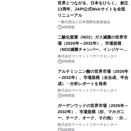
世界とつながる、日本をひらく。 創立
13周年、JAPI公式Webサイトを全面
リニューアル
一般社団法人日本国際化推進協会
4時間前
二酸化窒素（NO2）ガス滅菌の世界市
場（2026年～2032年）、市場規模
（NO2滅菌チャンバー、インジケータ
ーおよびモニタリングシステム、その
株式会社マーケットリサーチセンター
他）・分析レポートを発表
6時間前
アルテミシニン酸の世界市場（2026年
～2032年）、市場規模（全合成、半合
成）・分析レポートを発表
株式会社マーケットリサーチセンター
6時間前
ガーデンウッドの世界市場（2026年～
2032年）、市場規模（杉、マホガニ
ー、チーク、オーク、その他）・分析
レポートを発表
株式会社マーケットリサーチセンター
6時間前