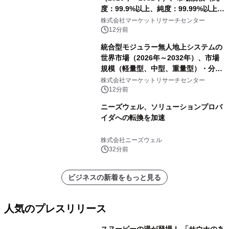
度：99.9%以上、純度：99.99%以上、
その他）・分析レポートを発表
株式会社マーケットリサーチセンター
12分前
統合型モジュラー無人地上システムの
世界市場（2026年～2032年）、市場
規模（軽量型、中型、重量型）・分析
レポートを発表
株式会社マーケットリサーチセンター
12分前
ニーズウェル、ソリューションプロバ
イダへの転換を加速
株式会社ニーズウェル
32分前
ビジネスの新着をもっと見る
人気のプレスリリース