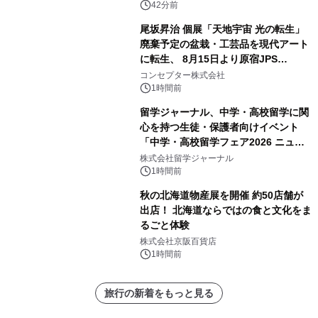
42分前
尾坂昇治 個展「天地宇宙 光の転生」
廃棄予定の盆栽・工芸品を現代アート
に転生、 8月15日より原宿JPS
Galleryにて約30点を展示
コンセプター株式会社
1時間前
留学ジャーナル、中学・高校留学に関
心を持つ生徒・保護者向けイベント
「中学・高校留学フェア2026 ニュー
ジーランド＆オーストラリア」を
株式会社留学ジャーナル
9/12(土)に開催
1時間前
秋の北海道物産展を開催 約50店舗が
出店！ 北海道ならではの食と文化をま
るごと体験
株式会社京阪百貨店
1時間前
旅行の新着をもっと見る