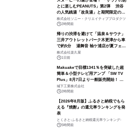
スヌーピーの湯が登場！ 「サウナのあ
とに楽しむPEANUTS」第2弾 渋谷
の人気銭湯「改良湯」と期間限定のコ
1
ラボレーション サウナイキタイコラ
株式会社ソニー・クリエイティブプロダクツ
ボグッズも発売決定！
2時間前
帰りの渋滞を避けて「温泉＆サウナ」
三井アウトレットパーク木更津から車
で約5分 湯舞音 袖ケ浦店が夏フェア
2
メニューを提供
株式会社楽久屋
1日前
Makuakeで目標1341％を突破した超
簡単＆小型テレビ用アンプ 「SW TV
Plus」8月7日より一般販売開始！ ケ
3
ーブル1本つなぐだけ、テレビの音が
城下工業株式会社
ぐっと豊かに
2時間前
【2026年8月版】ふるさと納税でもら
える『焼酎』の還元率ランキングを発
表
4
とくさと-ふるさと納税還元率ランキング-
5時間前