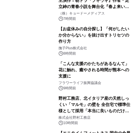
主演作！朝ドラ『ブギウギ』作者・足
立紳の青春小説を舞台化『春よ来い、
マジで来い』キービジュアル解禁！
（株）キョードーメディアス
7時間前
【お盆休みの自分探し】「何がしたい
か分からない」を抜け出すトリセツの
作り方
撫子Plus株式会社
8時間前
「こんな支援のかたちがあるなんて」
花に触れ、癒やされる時間が熊本への
支援に
フラワーライフ振興協議会
9時間前
野村工務店、北イタリア産の天然しっ
くい「マルモ」の壁を 全住宅で標準仕
様として採用「本当に良いものだけに
こだわる」
株式会社野村工務店
10時間前
【エニタイムフィットネス 国内の会員