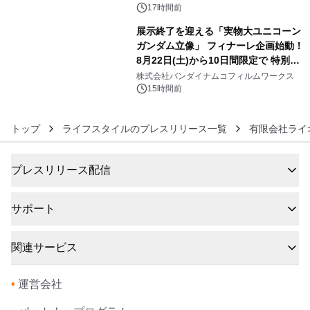
ズ（XL・2XL・3XL）を先行販売中
17時間前
展示終了を迎える「実物大ユニコーン
ガンダム立像」 フィナーレ企画始動！
8月22日(土)から10日間限定で 特別映
6
像『UNICORN GUNDAM Statue ―
株式会社バンダイナムコフィルムワークス
BEYOND POSSIBILITY ―』を上映！
15時間前
トップ
ライフスタイルのプレスリリース一覧
有限会社ライ
プレスリリース配信
サポート
関連サービス
•
運営会社