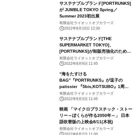
サステナブルブランド[PORTRUNKS]
が JUMBLE TOKYO Spring／
Summer 2023初出展
有限会社ライオットオブカラーズ
2022年8月10日 12:30
サステナブルブランド[THE
SUPERMARKET TOKYO]、
[PORTRUNKS]が卸販売強化のため
BtoBプラットフォーム[goooods]に
有限会社ライオットオブカラーズ
参加
2022年8月9日 11:45
“海をたすける
BAG”『PORTRUNKS』が逗子の
patissier 『5bis,KOTSUBO』1周年
記念BAGをデザイン！夏限定販売
有限会社ライオットオブカラーズ
2022年8月3日 11:45
映画 「マイクロプラスチック・ストー
リー～ぼくらが作る2050年～」 日本
語吹替版の上映会8/11(木祝)
有限会社ライオットオブカラーズ
2022年8月2日 11:00