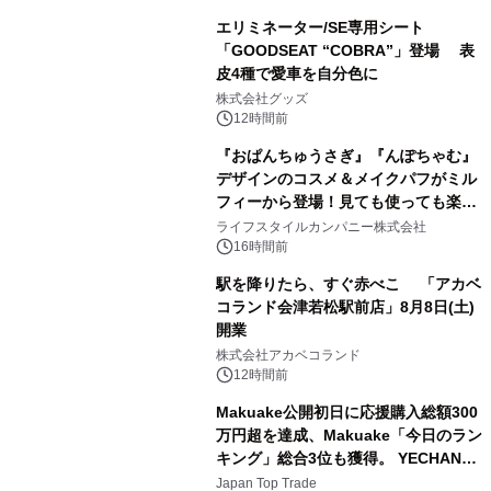
エリミネーター/SE専用シート
「GOODSEAT “COBRA”」登場 表
皮4種で愛車を自分色に
2
株式会社グッズ
12時間前
『おぱんちゅうさぎ』『んぽちゃむ』
デザインのコスメ＆メイクパフがミル
フィーから登場！見ても使っても楽し
3
い、ポップでキュートなコレクショ
ライフスタイルカンパニー株式会社
ン。
16時間前
駅を降りたら、すぐ赤べこ 「アカベ
コランド会津若松駅前店」8月8日(土)
開業
4
株式会社アカベコランド
12時間前
Makuake公開初日に応援購入総額300
万円超を達成、Makuake「今日のラン
キング」総合3位も獲得。 YECHAN音
5
浴シンギングボウル第2弾の大型サイ
Japan Top Trade