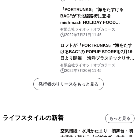
『PORTRUNKS』“海をたすける
BAG”が下北線路街に登場
mishmash HOLIDAY FOOD
MARKETに初参加
有限会社ライオットオブカラーズ
2022年7月21日 11:45
ロフトが『PORTRUNKS』“海をたす
けるBAG”の POPUP STOREを7月19
日より開催 海洋プラスチックリサイ
クルバッグを銀座店で期間限定販売
有限会社ライオットオブカラーズ
2022年7月20日 11:45
発行者のリリースをもっと見る
ライフスタイルの新着
もっと見る
空気階段・水川かたまり 初舞台・初