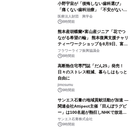
小野宇宙が「後悔しない歯科選び」
「痛くない歯科治療」「不安がない治
療計画」をテーマに専門監修
医療法人財団 興学会
8時間前
熊本産胡蝶蘭×富山産ジニア「花でつ
ながる希望の輪」 熊本復興支援チャリ
ティーワークショップを8月9日、富
山・射水で開催
フラワーライフ振興協議会
8時間前
高断熱住宅専門誌「だん25」発売！
日々のストレス軽減、暮らしはもっと
自由に
jimosumu
9時間前
サンエス石膏の地域貢献活動が加速 ―
関連会社Attipect主催「田んぼラグビ
ー」は100名超が熱狂しNHKで放送さ
れました。
サンエス石膏株式会社
9時間前