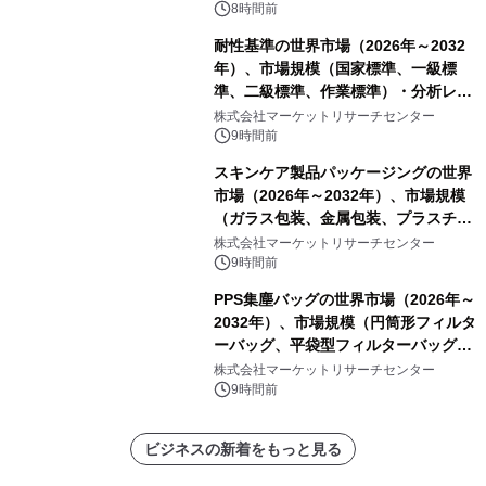
8時間前
耐性基準の世界市場（2026年～2032
年）、市場規模（国家標準、一級標
準、二級標準、作業標準）・分析レポ
ートを発表
株式会社マーケットリサーチセンター
9時間前
スキンケア製品パッケージングの世界
市場（2026年～2032年）、市場規模
（ガラス包装、金属包装、プラスチッ
ク包装、その他）・分析レポートを発
株式会社マーケットリサーチセンター
表
9時間前
PPS集塵バッグの世界市場（2026年～
2032年）、市場規模（円筒形フィルタ
ーバッグ、平袋型フィルターバッグ、
プリーツフィルターバッグ、その
株式会社マーケットリサーチセンター
他）・分析レポートを発表
9時間前
ビジネスの新着をもっと見る