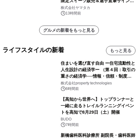
限定スイーツ販売＆選手直筆サイング
ッズが当たる抽選会を 8月8日に開催
株式会社ヤマタカ
13時間前
グルメの新着をもっと見る
ライフスタイルの新着
もっと見る
住まいを選び直す自由 ー住宅流動性と
人生設計の経済学ー （第４回：取引の
重さの経済学──情報・信頼・制度を
PropTechはどう組み替えるか）｜
株式会社property technologies
PropTech-Lab
6時間前
【高知から世界へ】トップランナーと
一緒に走るトレイルランニングイベン
トを高知で8月29日（土）開催
BUDO
7時間前
新橋歯科医科診療所 副院長・歯科医師