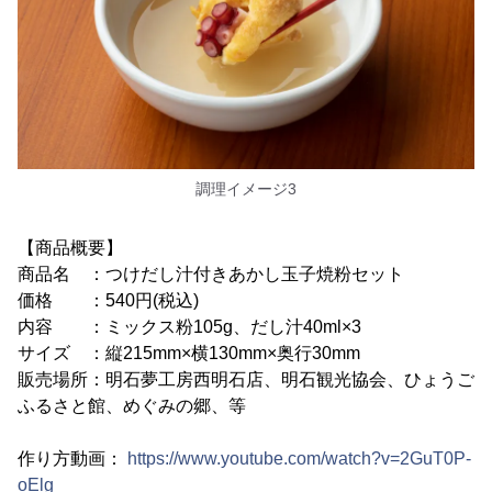
調理イメージ3
【商品概要】
商品名 ：つけだし汁付きあかし玉子焼粉セット
価格 ：540円(税込)
内容 ：ミックス粉105g、だし汁40ml×3
サイズ ：縦215mm×横130mm×奥行30mm
販売場所：明石夢工房西明石店、明石観光協会、ひょうご
ふるさと館、めぐみの郷、等
作り方動画：
https://www.youtube.com/watch?v=2GuT0P-
oElg