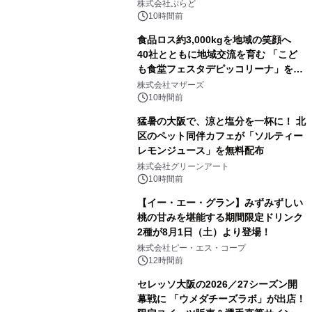
日1組限定「岩屋温泉 絵島別庭 海と
株式会社ぷらど
森」の握り寿司プラン
10時間前
食品ロス約3,000kgを地域の笑顔へ
40社とともに地域交流を育む 「こど
も食堂フェスタデピッコリーナ」を9
月5日(土)開催
株式会社マザーズ
10時間前
猛暑の大阪で、涼と塩分を一杯に！ 北
区のペット同伴カフェが「ソルティー
レモンジュース」を無料配布
株式会社グリーンアート
10時間前
【イー・エー・グラン】みずみずしい
桃の甘みを堪能する期間限定ドリンク
2種が8月1日（土）より登場！
株式会社ピー・エス・コープ
12時間前
セレッソ大阪の2026／27シーズン開
幕戦に 「ウメダチーズラボ」が出店！