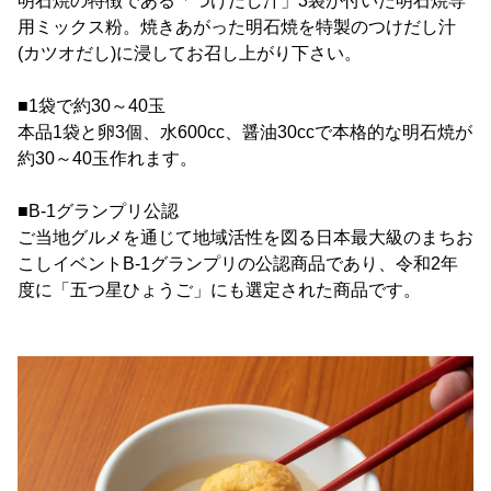
明石焼の特徴である「つけだし汁」3袋が付いた明石焼専
用ミックス粉。焼きあがった明石焼を特製のつけだし汁
(カツオだし)に浸してお召し上がり下さい。
■1袋で約30～40玉
本品1袋と卵3個、水600cc、醤油30ccで本格的な明石焼が
約30～40玉作れます。
■B-1グランプリ公認
ご当地グルメを通じて地域活性を図る日本最大級のまちお
こしイベントB-1グランプリの公認商品であり、令和2年
度に「五つ星ひょうご」にも選定された商品です。