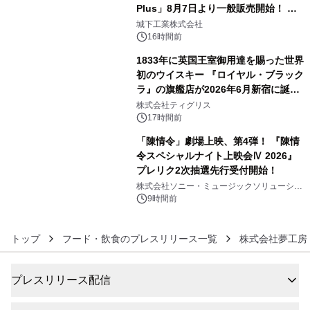
Plus」8月7日より一般販売開始！ ケ
4
ーブル1本つなぐだけ、テレビの音が
城下工業株式会社
ぐっと豊かに
16時間前
1833年に英国王室御用達を賜った世界
初のウイスキー 『ロイヤル・ブラック
ラ』の旗艦店が2026年6月新宿に誕
5
生 バカルディ ジャパンと連携した
株式会社ティグリス
没入型バー「BAR Arca」
17時間前
「陳情令」劇場上映、第4弾！ 『陳情
令スペシャルナイト上映会Ⅳ 2026』
プレリク2次抽選先行受付開始！
6
株式会社ソニー・ミュージックソリューショ
ンズ
9時間前
トップ
フード・飲食のプレスリリース一覧
株式会社夢工房
プレスリリース配信