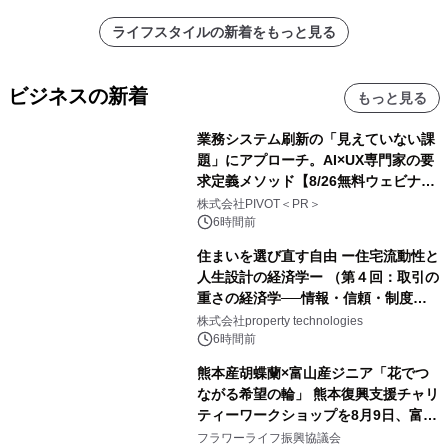
ライフスタイルの新着をもっと見る
ビジネスの新着
もっと見る
業務システム刷新の「見えていない課
題」にアプローチ。AI×UX専門家の要
求定義メソッド【8/26無料ウェビナ
ー】株式会社PIVOT
株式会社PIVOT＜PR＞
6時間前
住まいを選び直す自由 ー住宅流動性と
人生設計の経済学ー （第４回：取引の
重さの経済学──情報・信頼・制度を
PropTechはどう組み替えるか）｜
株式会社property technologies
PropTech-Lab
6時間前
熊本産胡蝶蘭×富山産ジニア「花でつ
ながる希望の輪」 熊本復興支援チャリ
ティーワークショップを8月9日、富
山・射水で開催
フラワーライフ振興協議会