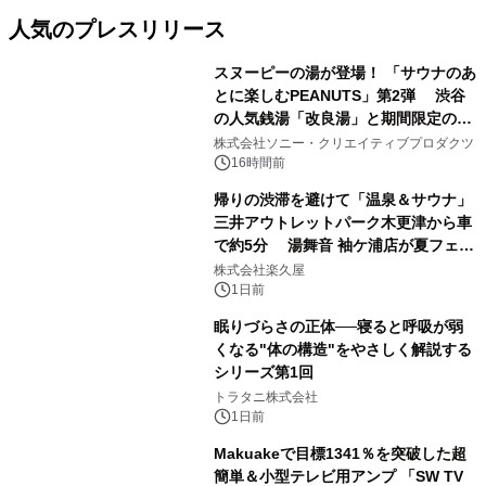
人気のプレスリリース
スヌーピーの湯が登場！ 「サウナのあ
とに楽しむPEANUTS」第2弾 渋谷
の人気銭湯「改良湯」と期間限定のコ
1
ラボレーション サウナイキタイコラ
株式会社ソニー・クリエイティブプロダクツ
ボグッズも発売決定！
16時間前
帰りの渋滞を避けて「温泉＆サウナ」
三井アウトレットパーク木更津から車
で約5分 湯舞音 袖ケ浦店が夏フェア
2
メニューを提供
株式会社楽久屋
1日前
眠りづらさの正体──寝ると呼吸が弱
くなる"体の構造"をやさしく解説する
シリーズ第1回
3
トラタニ株式会社
1日前
Makuakeで目標1341％を突破した超
簡単＆小型テレビ用アンプ 「SW TV