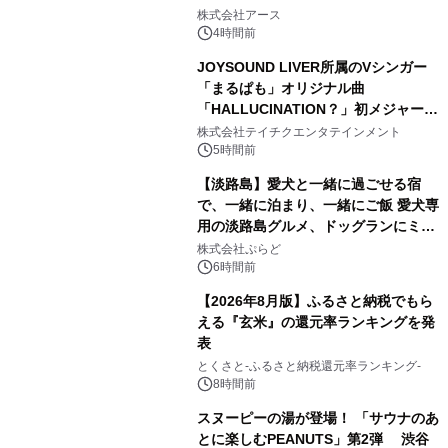
2
事例を株式会社アースが公開
株式会社アース
4時間前
JOYSOUND LIVER所属のVシンガー
「まるぱも」オリジナル曲
「HALLUCINATION？」初メジャー配
3
信リリース決定！
株式会社テイチクエンタテインメント
5時間前
【淡路島】愛犬と一緒に過ごせる宿
で、一緒に泊まり、一緒にご飯 愛犬専
用の淡路島グルメ、ドッグランにミニ
4
プール グランピングとトレーラーハウ
株式会社ぷらど
スの2施設で
6時間前
【2026年8月版】ふるさと納税でもら
える『玄米』の還元率ランキングを発
表
5
とくさと-ふるさと納税還元率ランキング-
8時間前
スヌーピーの湯が登場！ 「サウナのあ
とに楽しむPEANUTS」第2弾 渋谷