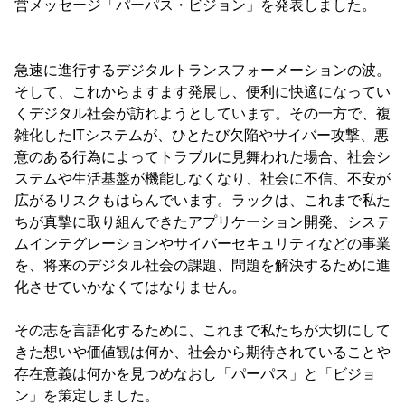
営メッセージ「パーパス・ビジョン」を発表しました。
急速に進行するデジタルトランスフォーメーションの波。
そして、これからますます発展し、便利に快適になってい
くデジタル社会が訪れようとしています。その一方で、複
雑化したITシステムが、ひとたび欠陥やサイバー攻撃、悪
意のある行為によってトラブルに見舞われた場合、社会シ
ステムや生活基盤が機能しなくなり、社会に不信、不安が
広がるリスクもはらんでいます。ラックは、これまで私た
ちが真摯に取り組んできたアプリケーション開発、システ
ムインテグレーションやサイバーセキュリティなどの事業
を、将来のデジタル社会の課題、問題を解決するために進
化させていかなくてはなりません。
その志を言語化するために、これまで私たちが大切にして
きた想いや価値観は何か、社会から期待されていることや
存在意義は何かを見つめなおし「パーパス」と「ビジョ
ン」を策定しました。