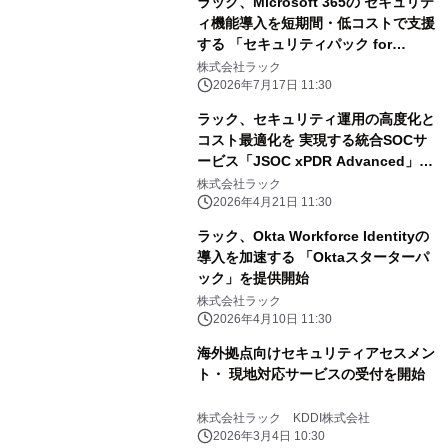
ラック、Microsoft 365の セキュリテ
ィ機能導入を短期間・低コストで支援
する 「セキュリティパック for
Microsoft 365」を提供開始
株式会社ラック
2026年7月17日 11:30
ラック、セキュリティ運用の高度化と
コスト最適化を 実現する統合SOCサ
ービス「JSOC xPDR Advanced」を
提供
株式会社ラック
2026年4月21日 11:30
ラック、Okta Workforce Identityの
導入を加速する 「Oktaスターターパ
ック」を提供開始
株式会社ラック
2026年4月10日 11:30
海外拠点向けセキュリティアセスメン
ト・ 現地対応サービスの受付を開始
株式会社ラック KDDI株式会社
2026年3月4日 10:30