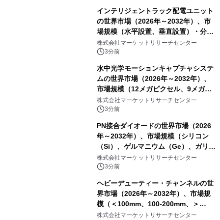
インテリジェントラック配電ユニット
の世界市場（2026年～2032年）、市
場規模（水平設置、垂直設置）・分析
レポートを発表
株式会社マーケットリサーチセンター
3分前
水中光学モーションキャプチャシステ
ムの世界市場（2026年～2032年）、
市場規模（12メガピクセル、9メガピ
クセル、4メガピクセル、2メガピクセ
株式会社マーケットリサーチセンター
ル、その他）・分析レポートを発表
3分前
PN接合ダイオードの世界市場（2026
年～2032年）、市場規模（シリコン
（Si）、ゲルマニウム（Ge）、ガリウ
ムヒ素（GaAs）、炭化ケイ素
株式会社マーケットリサーチセンター
（SiC）、窒化ガリウム（GaN））・
3分前
分析レポートを発表
ヘビーデューティー・チャンネルの世
界市場（2026年～2032年）、市場規
模（＜100mm、100-200mm、＞
200mm）・分析レポートを発表
株式会社マーケットリサーチセンター