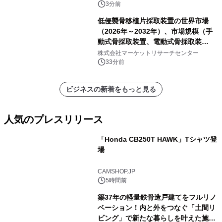
3分前
低侵襲骨移植片採取装置の世界市場
（2026年～2032年）、市場規模（手
動式骨採取装置、電動式骨採取装
置）・分析レポートを発表
株式会社マーケットリサーチセンター
33分前
ビジネスの新着をもっと見る
人気のプレスリリース
「Honda CB250T HAWK」Tシャツ登
場
1
CAMSHOP.JP
5時間前
築37年の軽量鉄骨造戸建てをフルリノ
ベーション！内と外をつなぐ「土間リ
ビング」で新たな暮らしを叶えた施工