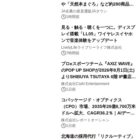
や「天然本まぐろ」など約280商品を
販売！～毎月１０日の定例企画～
JA全農の産直通販JAタウン
1時間前
見る・触る・聴くを一つに。ディスプ
レイ搭載「LL05」ワイヤレスイヤホ
ンで音楽体験をアップデート
LivelyLifeライブリーライフ株式会社
7時間前
プロeスポーツチーム『AXIZ WAVE』
のPOP UP SHOPが2026年8月1日(土)
よりSHIBUYA TSUTAYA 6階 IP書店で
開催決定！！
株式会社ClaN Entertainment
1日前
コパッケージド・オプティクス
（CPO）市場、2035年28億8,700万米
ドルへ拡大、CAGR36.2％｜AIデータ
センター・高速光通信需要が成長を加
株式会社レポートオーシャン
速
1日前
北海道の採用代行「リクルーティブ」